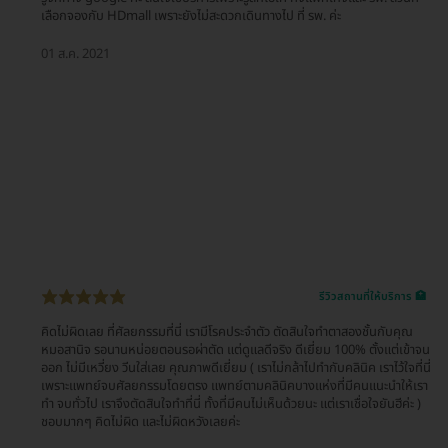
เลือกจองกับ HDmall เพราะยังไม่สะดวกเดินทางไป ที่ รพ. ค่ะ
01 ส.ค. 2021
รีวิวสถานที่ให้บริการ 🏥
คิดไม่ผิดเลย ที่ศัลยกรรมที่นี่ เรามีโรคประจำตัว ตัดสินใจทำตาสองชั้นกับคุณ
หมอสานิจ รอนานหน่อยตอนรอผ่าตัด แต่ดูแลดีจริง ดีเยี่ยม 100% ตั้งแต่เข้าจน
ออก ไม่มีเหวี่ยง วีนใส่เลย คุณภาพดีเยี่ยม ( เราไม่กล้าไปทำกับคลินิค เราไว้ใจที่นี่
เพราะแพทย์จบศัลยกรรมโดยตรง แพทย์ตามคลินิคบางแห่งที่มีคนแนะนำให้เรา
ทำ จบทั่วไป เราจึงตัดสินใจทำที่นี่ ทั้งที่มีคนไม่เห็นด้วยนะ แต่เราเชื่อใจยันฮีค่ะ )
ชอบมากๆ คิดไม่ผิด และไม่ผิดหวังเลยค่ะ