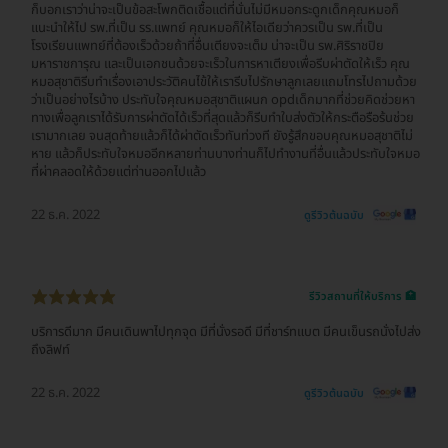
ก็บอกเราว่าน่าจะเป็นข้อสะโพกติดเชื้อแต่ที่นั่นไม่มีหมอกระดูกเด็กคุณหมอก็
แนะนำให้ไป รพ.ที่เป็น รร.แพทย์ คุณหมอก็ให้ไอเดียว่าควรเป็น รพ.ที่เป็น
โรงเรียนแพทย์ที่ต้องเร็วด้วยถ้าที่อื่นเตียงจะเต็ม น่าจะเป็น รพ.ศิริราชปิย
มหาราชการุณ และเป็นเอกชนด้วยจะเร็วในการหาเตียงเพื่อรีบผ่าตัดให้เร็ว คุณ
หมอสุชาติรีบทำเรื่องเอาประวัติคนไข้ให้เรารีบไปรักษาลูกเลยแถมโทรไปถามด้วย
ว่าเป็นอย่างไรบ้าง ประทับใจคุณหมอสุชาติแผนก opdเด็กมากที่ช่วยคิดช่วยหา
ทางเพื่อลูกเราได้รับการผ่าตัดได้เร็วที่สุดแล้วก็รีบทำใบส่งตัวให้กระตือรือร้นช่วย
เรามากเลย จนสุดท้ายแล้วก็ได้ผ่าตัดเร็วทันท่วงที ยังรู้สึกขอบคุณหมอสุชาติไม่
หาย แล้วก็ประทับใจหมออีกหลายท่านบางท่านก็ไปทำงานที่อื่นแล้วประทับใจหมอ
ที่ผ่าคลอดให้ด้วยแต่ท่านออกไปแล้ว
22 ธ.ค. 2022
ดูรีวิวต้นฉบับ
รีวิวสถานที่ให้บริการ 🏥
บริการดีมาก มีคนเดินพาไปทุกจุด มีที่นั่งรอดี มีที่ชาร์ทแบต มีคนเข็นรถนั่งไปส่ง
ถึงลิฟท์
22 ธ.ค. 2022
ดูรีวิวต้นฉบับ