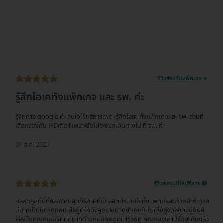
รีวิวสำหรับแพ็กเกจ ⭐
รู้สึกโอเคทั้งแพ็กเกจ และ รพ. ค่ะ
รู้จักทาง google ค่ะ สนใจใช้บริการเพราะรู้สึกโอเค ทั้งแพ็กเกจและ รพ. ส่วนที่
เลือกจองกับ HDmall เพราะยังไม่สะดวกเดินทางไป ที่ รพ. ค่ะ
01 ส.ค. 2021
รีวิวสถานที่ให้บริการ 🏥
คลอดลูกที่นี่ทั้งสองคนลูกก็รักษาที่นี่ตลอดประทับใจทั้งแพทย์และเจ้าหน้าที่ ดูแล
ดีมากเป็นมิตรทุกคน มีอยู่ครั้งนึงลูกชายปวดขาเดินไม่ได้มีไข้สูงตลอดอยู่ยันฮี
สองวันคุณหมอสุชาติดีมากตามหมอกระดูกมาช่วยดู คุณหมอเค้าปรึกษากันแล้ว