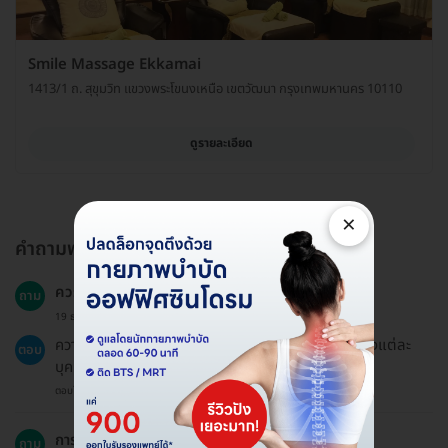
Smile Massage Ekkamai
1413/1 ถ. สุขุมวิท แขวงพระโขนงเหนือ เขตวัฒนา กรุงเทพมหานคร 10110
ดูรายละเอียด
×
คำถามพบบ่อย
ควรทำการนวดบ่อยแค่ไหน?
ถาม
19 ธ.ค. 2024
ความถี่ในการนวดขึ้นอยู่กับความต้องการและสุขภาพของแต่ละ
ตอบ
บุคคล.
ตอบโดยทีมงาน HD
การนวดเหมาะกับทุกกลุ่มอายุหรือไม่?
ถาม