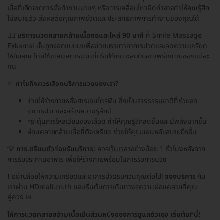
เนื้อที่เกิดจากการนั่งทำงานนานๆ หรือการเคลื่อนไหวผิดท่าอาจทำให้คุณรู้สึก
ไม่สบายตัว ส่งผลต่อคุณภาพชีวิตและประสิทธิภาพการทำงานของคุณได้
💆‍♂️
บริการนวดคลายกล้ามเนื้อคอและไหล่ 90 นาที
ที่ Smile Massage
Ekkamai นั้นถูกออกแบบมาเพื่อช่วยบรรเทาอาการปวดและลดความเครียด
ให้กับคุณ โดยใช้เทคนิคการนวดที่ปรับให้เหมาะสมกับสภาพร่างกายของแต่ละ
คน
✨
ทำไมถึงควรเลือกบริการนวดของเรา?
ช่วยให้ร่างกายหลั่งสารเอนโดรฟิน ซึ่งเป็นสารธรรมชาติที่ช่วยลด
อาการปวดและสร้างความรู้สึกดี
กระตุ้นการไหลเวียนของเลือด ทำให้คุณรู้สึกสดชื่นและมีพลังมากขึ้น
ผ่อนคลายกล้ามเนื้อที่ตึงเครียด ช่วยให้คุณนอนหลับสบายยิ่งขึ้น
💡
การเตรียมตัวก่อนรับบริการ:
ควรเว้นเวลาอย่างน้อย 1 ชั่วโมงหลังจาก
การรับประทานอาหาร เพื่อให้ร่างกายพร้อมในการรับการนวด
❗️ อย่าปล่อยให้ความเครียดและอาการปวดรบกวนคุณต่อไป!
จองบริการ
กับ
เราผ่าน HDmall.co.th และเริ่มต้นการเดินทางสู่ความผ่อนคลายที่คุณ
คู่ควร 📅
ให้การนวดคลายกล้ามเนื้อเป็นส่วนหนึ่งของการดูแลตัวเอง เริ่มต้นที่นี่!