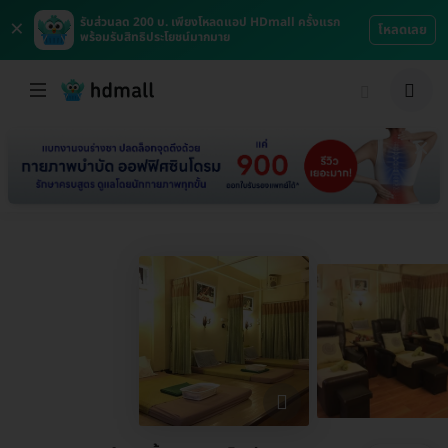
×
รับส่วนลด 200 บ. เพียงโหลดแอป HDmall ครั้งแรก
โหลดเลย
พร้อมรับสิทธิประโยชน์มากมาย