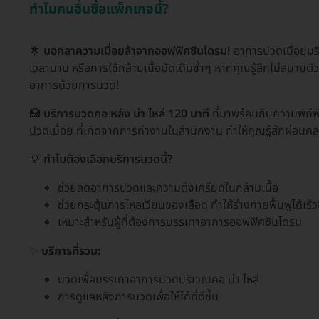
ทำไมคนอื่นซื้อแพ็กเกจนี้?
🌟
บอกลาความเมื่อยล้าจากออฟฟิศซินโดรม!
อาการปวดเมื่อยบริเ
เวลานาน หรือการใช้กล้ามเนื้อมัดเดิมซ้ำๆ หากคุณรู้สึกไม่สบายต
อาการด้วยการนวด!
🏥
บริการนวดคอ หลัง บ่า ไหล่ 120 นาที
ที่มาพร้อมกับความพิถี
ปวดเมื่อย ที่เกิดจากการทำงานในสำนักงาน ทำให้คุณรู้สึกผ่อนคล
💡
ทำไมต้องเลือกบริการนวดนี้?
ช่วยลดอาการปวดและความตึงเครียดในกล้ามเนื้อ
ช่วยกระตุ้นการไหลเวียนของเลือด ทำให้ร่างกายฟื้นฟูได้เร็วข
เหมาะสำหรับผู้ที่ต้องการบรรเทาอาการออฟฟิศซินโดรม
✨
บริการที่รวม:
นวดเพื่อบรรเทาอาการปวดบริเวณคอ บ่า ไหล่
การดูแลหลังการนวดเพื่อให้ได้ที่ดีขึ้น