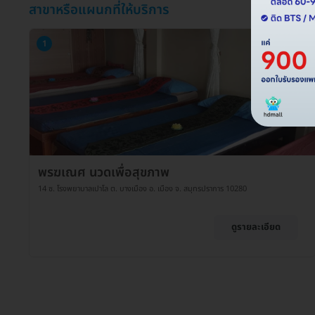
สาขาหรือแผนกที่ให้บริการ
1
พรฆเณศ นวดเพื่อสุขภาพ
14 ซ. โรงพยาบาลเปาโล ต. บางเมือง อ. เมือง จ. สมุทรปราการ 10280
ดูรายละเอียด