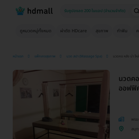
ดูหมวดหมู่ทั้งหมด
ผ่าตัด HDcare
สุขภาพ
ทำฟัน
ค
หน้าแรก
แพ็กเกจสุขภาพ
นวด สปา (Massage Spa)
นวดคอ หลัง บ่า ไห
นวดคอ 
ออฟฟิศ
พรฆเ
สมุท