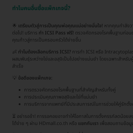
ทำไมคนอื่นซื้อแพ็กเกจนี้?
🌟
เตรียมตัวสู่การเป็นคุณพ่อคุณแม่อย่างมั่นใจ!
หากคุณกำลังวาง
ต่อไป! บริการ
ทำ ICSI Pass ฟรี!
ตรวจคัดกรองโรคพื้นฐานก่อนตั้
คุณก้าวสู่การเป็นครอบครัวได้ง่ายขึ้น
👶
ทำไมต้องเลือกบริการ ICSI?
การทำ ICSI หรือ Intracytoplas
ผสมพันธุ์ระหว่างไข่และอสุจิเป็นไปอย่างแม่นยำ โดยเฉพาะสำหรับผู้
สำเร็จ
💡
ข้อดีของแพ็กเกจ:
การตรวจคัดกรองโรคพื้นฐานที่สำคัญสำหรับทั้งคู่
การประเมินคุณภาพอสุจิและไข่ที่แม่นยำ
การบริการจากแพทย์ที่มีประสบการณ์ในการช่วยให้คู่รักตั้ง
⏳ อย่ารอช้า! การรอคอยอาจทำให้โอกาสในการตั้งครรภ์ลดน้อย
ได้ง่าย ๆ ผ่าน HDmall.co.th หรือ
แชทกับเรา
เพื่อสอบถามข้อมูล