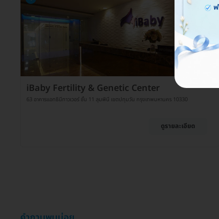
iBaby Fertility & Genetic Center
63 อาคารแอทธินีทาวเวอร์ ชั้น 11 ลุมพินี เขตปทุมวัน กรุงเทพมหานคร 10330
ดูรายละเอียด
คำถามพบบ่อย