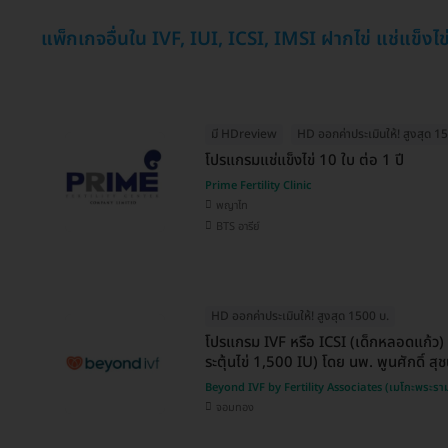
แพ็กเกจอื่นใน IVF, IUI, ICSI, IMSI ฝากไข่ แช่แข็งไข
มี HDreview
HD ออกค่าประเมินให้! สูงสุด 1
โปรแกรมแช่แข็งไข่ 10 ใบ ต่อ 1 ปี
Prime Fertility Clinic
พญาไท
BTS อารีย์
HD ออกค่าประเมินให้! สูงสุด 1500 บ.
โปรแกรม IVF หรือ ICSI (เด็กหลอดแก้ว)
ระตุ้นไข่ 1,500 IU) โดย นพ. พูนศักดิ์ สุ
Beyond IVF by Fertility Associates (เมโกะพระราม
จอมทอง