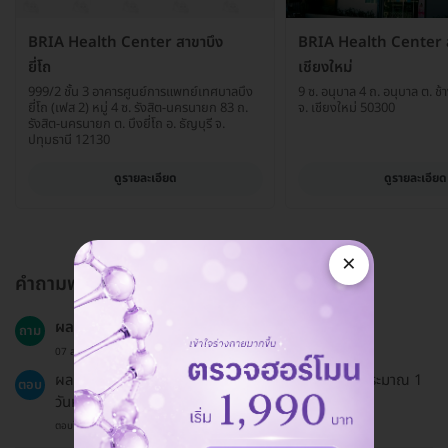
BRIA Health Center สาขาบึง
BRIA Health Center 
ยี่โถ
เชียงใหม่
999/2 ชั้น 3 อาคารศูนย์การแพทย์เทศบาลบึง
9 ซ. อนุบาล 4 ถ. อนุบาล ต. ช้า
ยี่โถ (เฟส 2) หมู่ 4 ซ. รังสิต-นครนายก 83 ถ.
จ. เชียงใหม่ 50300
รังสิต-นครนายก ต. บึงยี่โถ อ. ธัญบุรี จ.
ปทุมธานี 12130
ดูรายละเอียด
ดูรายละเอียด
×
คำถามพบบ่อย
ผลตรวจจะใช้เวลานานแค่ไหนถึงจะได้รับ?
ถาม
07 ส.ค. 2023
ผลตรวจจะถูกส่งให้คุณทางอีเมลหรือไปรษณีย์ภายในประมาณ 1
ตอบ
วันหลังจากการตรวจ
ตอบโดยทีมงาน HD