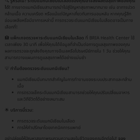
🔍
รู้หรือไม่? ระดับแมกนีเซียมในเลือดของคุณอาจส่งผลต่อสุขภาพของคุณ
ได้!
การขาดแมกนีเซียมสามารถนำไปสู่ปัญหาสุขภาพมากมาย เช่น อาการปวด
กล้ามเนื้อ ความเครียด หรือแม้แต่ปัญหาเกี่ยวกับการนอนหลับ หากคุณรู้สึก
อ่อนเพลียหรือมีอาการเหล่านี้ การตรวจระดับแมกนีเซียมในเลือดอาจเป็นทาง
เลือกที่!
🏥
แพ็กเกจตรวจหาระดับแมกนีเซียมในเลือด
ที่ BRIA Health Center ใช้
เวลาเพียง 30 นาที เพื่อให้คุณได้ข้อมูลที่จำเป็นต่อการดูแลสุขภาพของคุณ
ผลการตรวจจะถูกส่งถึงคุณทางอีเมลหรือไปรษณีย์ภายใน 1 วัน ช่วยให้คุณ
สามารถวางแผนการดูแลสุขภาพได้อย่างแม่นยำ
💡
ทำไมต้องตรวจระดับแมกนีเซียม?
แมกนีเซียมมีบทบาทสำคัญในการทำงานของระบบประสาทและกล้าม
เนื้อ
การตรวจเช็คระดับแมกนีเซียมสามารถช่วยให้คุณปรับเปลี่ยนอาหาร
และวิถีชีวิตได้อย่างเหมาะสม
🌟
บริการนี้รวม:
การตรวจระดับแมกนีเซียมในเลือด
การให้คำปรึกษาโดยเทคนิคการแพทย์
อย่าปล่อยให้ปัญหาสุขภาพรบกวนความสุขในชีวิตของคุณอีกต่อไป!
จอง