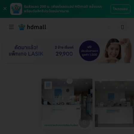
×
รับส่วนลด 200 บ. เพียงโหลดแอป HDmall ครั้งแรก
โหลดเลย
พร้อมรับสิทธิประโยชน์มากมาย