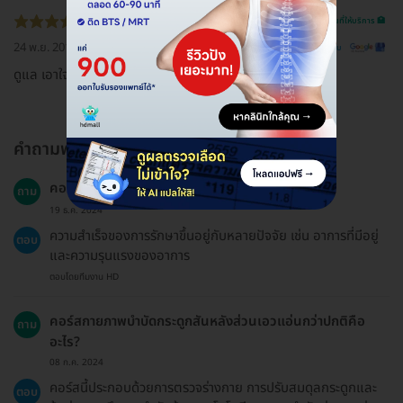
รีวิวสถานที่ให้บริการ 🏥
24 พ.ย. 2018
ดูรีวิวต้นฉบับ
ดูแล เอาใจใส่คนไข้ดีมาก
คำถามพบบ่อย
คอร์สนี้มีความสำเร็จในระดับไหน?
ถาม
19 ธ.ค. 2024
ความสำเร็จของการรักษาขึ้นอยู่กับหลายปัจจัย เช่น อาการที่มีอยู่
ตอบ
และความรุนแรงของอาการ
ตอบโดยทีมงาน HD
คอร์สกายภาพบำบัดกระดูกสันหลังส่วนเอวแอ่นกว่าปกติคือ
ถาม
อะไร?
08 ก.ค. 2024
คอร์สนี้ประกอบด้วยการตรวจร่างกาย การปรับสมดุลกระดูกและ
ตอบ