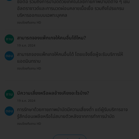
ข้อต่อ รวมถึงการบำบัดด้วยเทคโนโลยีกายภาพบำบัดต่าง ๆ เช่น
อัลตราซาวด์และการนวดผ่อนคลายเนื้อเยื่อ รวมถึงโปรแกรม
บริหารออกแบบเฉพาะบุคคล
ตอบโดยทีมงาน HD
สามารถจองแพ็กเกจให้คนอื่นได้ไหม?
ถาม
19 ธ.ค. 2024
สามารถจองแพ็กเกจให้คนอื่นได้ โดยแจ้งชื่อผู้จะรับบริการให้
ตอบ
แอดมินทราบ
ตอบโดยทีมงาน HD
มีความเสี่ยงหรือผลข้างเคียงอะไรบ้าง?
ถาม
19 ธ.ค. 2024
การรักษาด้วยกายภาพบำบัดมีความเสี่ยงต่ำ แต่ผู้รับบริการอาจ
ตอบ
รู้สึกอ่อนเพลียหรือไม่สบายตัวหลังจากการทำการบำบัด
ตอบโดยทีมงาน HD