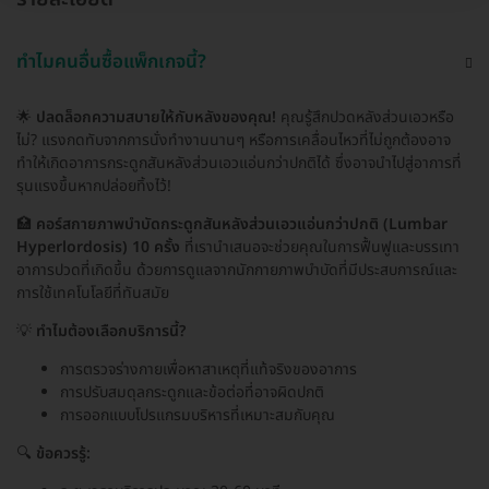
ทำไมคนอื่นซื้อแพ็กเกจนี้?
🌟
ปลดล็อกความสบายให้กับหลังของคุณ!
คุณรู้สึกปวดหลังส่วนเอวหรือ
ไม่? แรงกดทับจากการนั่งทำงานนานๆ หรือการเคลื่อนไหวที่ไม่ถูกต้องอาจ
ทำให้เกิดอาการกระดูกสันหลังส่วนเอวแอ่นกว่าปกติได้ ซึ่งอาจนำไปสู่อาการที่
รุนแรงขึ้นหากปล่อยทิ้งไว้!
🏥
คอร์สกายภาพบำบัดกระดูกสันหลังส่วนเอวแอ่นกว่าปกติ (Lumbar
Hyperlordosis) 10 ครั้ง
ที่เรานำเสนอจะช่วยคุณในการฟื้นฟูและบรรเทา
อาการปวดที่เกิดขึ้น ด้วยการดูแลจากนักกายภาพบำบัดที่มีประสบการณ์และ
การใช้เทคโนโลยีที่ทันสมัย
💡
ทำไมต้องเลือกบริการนี้?
การตรวจร่างกายเพื่อหาสาเหตุที่แท้จริงของอาการ
การปรับสมดุลกระดูกและข้อต่อที่อาจผิดปกติ
การออกแบบโปรแกรมบริหารที่เหมาะสมกับคุณ
🔍
ข้อควรรู้: