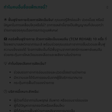
ทำไมคนอื่นซื้อแพ็กเกจนี้?
🌟
ฟื้นฟูร่างกายด้วยการฝังเข็มจีน!
คุณเคยรู้สึกอ่อนล้า ปวดเมื่อย หรือมี
ปัญหาในการเคลื่อนไหวหรือไม่? อาการเหล่านี้อาจเป็นสัญญาณที่บ่งบอกว่า
ร่างกายของคุณต้องการการดูแลพิเศษ!
🏥
คอร์สฟื้นฟูร่างกาย ด้วยการฝังเข็มแผนจีน (TCM REHAB) 10 ครั้ง
ที่
โรงพยาบาลสหวิทยาการมะลิ พร้อมช่วยคุณบรรเทาอาการเจ็บปวดและฟื้นฟู
ความแข็งแรงได้ โดยการฝังเข็มที่มีพื้นฐานจากศาสตร์การแพทย์แผนจีน
ช่วยกระตุ้นการไหลเวียนของเลือดและพลังงานในร่างกาย
💡
ทำไมต้องเลือกการฝังเข็ม?
ช่วยบรรเทาอาการอ่อนแรงและปวดเมื่อยตามร่างกาย
มีความและได้รับการยอมรับจากผู้ใช้บริการมากมาย
กระตุ้นการฟื้นตัวของร่างกาย
🕒
บริการนี้เหมาะสำหรับ:
ผู้ป่วยที่มีอาการอัมพฤกษ์ อัมพาต หรือแขนขาอ่อนแรง
ผู้ที่มีปัญหาการทรงตัวหรือเคลื่อนไหว
ผู้ที่ต้องการฟื้นฟูร่างกายหลังจากการบาดเจ็บ