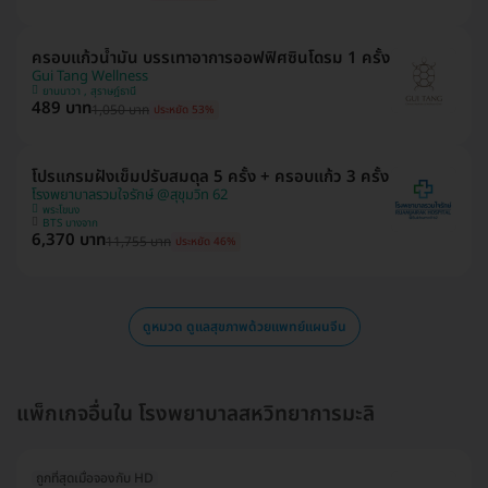
ครอบแก้วน้ำมัน บรรเทาอาการออฟฟิศซินโดรม 1 ครั้ง
Gui Tang Wellness
ยานนาวา , สุราษฎ์ธานี
489 บาท
1,050 บาท
ประหยัด 53%
โปรแกรมฝังเข็มปรับสมดุล 5 ครั้ง + ครอบแก้ว 3 ครั้ง
โรงพยาบาลรวมใจรักษ์ @สุขุมวิท 62
พระโขนง
BTS บางจาก
6,370 บาท
11,755 บาท
ประหยัด 46%
ดูหมวด ดูแลสุขภาพด้วยแพทย์แผนจีน
แพ็กเกจอื่นใน โรงพยาบาลสหวิทยาการมะลิ
ถูกที่สุดเมื่อจองกับ HD