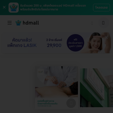
×
รับส่วนลด 200 บ. เพียงโหลดแอป HDmall ครั้งแรก
โหลดเลย
พร้อมรับสิทธิประโยชน์มากมาย