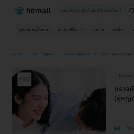
ดูหมวดหมู่ทั้งหมด
ผ่าตัด HDcare
สุขภาพ
ทำฟัน
ค
หน้าแรก
แพ็กเกจสุขภาพ
ตรวจภาวะมีบุตรยาก
ตรวจคักรองภาวะผู้มีบุตรย
โปรของแถมถ
ตรวจคั
(ผู้หญิ
โรง