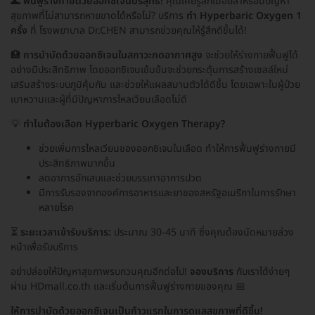
🌊
ฟื้นฟูร่างกายด้วยออกซิเจนบริสุทธิ์!
คุณเคยรู้สึกเมื่อยล้าหรือมีปัญหา
สุขภาพที่ไม่สามารถหายขาดได้หรือไม่? บริการ
ทำ Hyperbaric Oxygen 1
ครั้ง
ที่ โรงพยาบาล Dr.CHEN สามารถช่วยคุณให้รู้สึกดีขึ้นได้!
🏥
การบำบัดด้วยออกซิเจนในสภาวะกดอากาศสูง
จะช่วยให้ร่างกายฟื้นฟูได้
อย่างมีประสิทธิภาพ โดยออกซิเจนเข้มข้นจะช่วยกระตุ้นการสร้างเซลล์ใหม่
เสริมสร้างระบบภูมิคุ้มกัน และช่วยให้แผลสมานตัวได้ดีขึ้น โดยเฉพาะในผู้ป่วย
เบาหวานและผู้ที่มีปัญหาการไหลเวียนเลือดไม่ดี
💡
ทำไมต้องเลือก Hyperbaric Oxygen Therapy?
ช่วยเพิ่มการไหลเวียนของออกซิเจนในเลือด ทำให้การฟื้นฟูร่างกายมี
ประสิทธิภาพมากขึ้น
ลดอาการอักเสบและช่วยบรรเทาอาการปวด
มีการรับรองจากองค์การอาหารและยาของสหรัฐอเมริกาในการรักษา
หลายโรค
⏳
ระยะเวลาเข้ารับบริการ:
ประมาณ 30-45 นาที ซึ่งคุณต้องนัดหมายล่วง
หน้าเพื่อรับบริการ
อย่าปล่อยให้ปัญหาสุขภาพรบกวนคุณอีกต่อไป!
จองบริการ
กับเราได้ง่ายๆ
ผ่าน HDmall.co.th และเริ่มต้นการฟื้นฟูร่างกายของคุณ 📅
ให้การบำบัดด้วยออกซิเจนเป็นก้าวแรกในการดูแลสุขภาพที่ดีขึ้น!