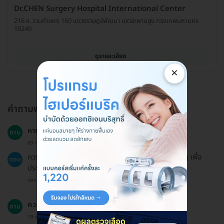
Dr.CHEN Surgery Hospital International Center
216 ซ. รามคำแหง 160 แขวงราษฎร์พัฒนา เขตสะพานสูง กรุงเทพมหานคร
10240
ดูรายละเอียด
×
คำถามพบบ่อย
หากมีอาการป่วยอื่นๆ สามารถเข้ารับบริการได้หรือไม่?
ถาม
09 ก.ย. 2024
ควรปรึกษาแพทย์ก่อนเข้ารับบริการหากมีอาการป่วยอื่นๆ เพื่อ
ตอบ
ประเมินความเหมาะสม.
ตอบโดยทีมงาน HD
ควรหลีกเลี่ยงการทำอะไรหลังการบำบัด?
ถาม
19 ธ.ค. 2024