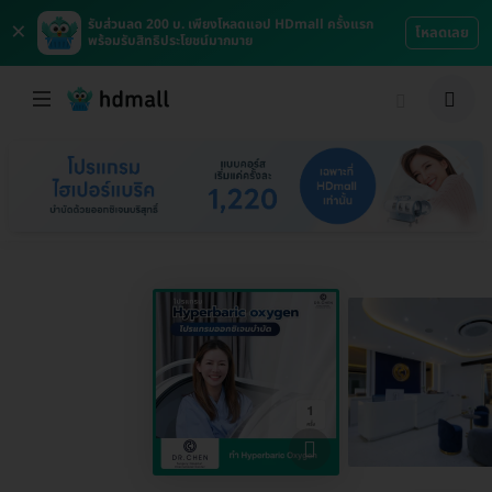
×
รับส่วนลด 200 บ. เพียงโหลดแอป HDmall ครั้งแรก
โหลดเลย
พร้อมรับสิทธิประโยชน์มากมาย