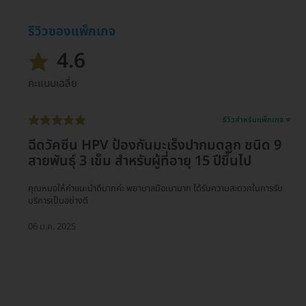
รีวิวของแพ็กเกจ
4.6
คะแนนเฉลี่ย
รีวิวสำหรับแพ็กเกจ ⭐
ฉีดวัคซีน HPV ป้องกันมะเร็งปากมดลูก ชนิด 9
สายพันธุ์ 3 เข็ม สำหรับผู้ที่อายุ 15 ปีขึ้นไป
คุณหมอให้คำแนะนำดีมากค่ะ พยาบาลมือเบามาก ได้รับความสะดวกในการรับ
บริการเป็นอย่างดี
06 ม.ค. 2025