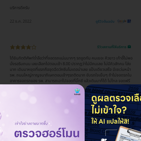
บริการดีครับ
22 ธ.ค. 2022
ดูรีวิวต้นฉบับ
รีวิวสถานที่ให้บริการ 🏥
ได้ยินกิตติศัพท์ร่ำลือว่าที่จอดรถแน่นมากๆ รถขูดกัน คนเยอะ คิวยาว เก้าอี้ไม่พอ
นั่งรอริมถนน เลยเลือกไปตอนเช้า 8.00 ปรากฏว่าไม่มีคนเลย ไม่มีคิวสักคน โล่ง
มาก เดินมาหยุดที่แรกคือจุดฉีดวัคซีนโมเดอน่าเลย แป๊บเดียวเสร็จ มีเซเว่นหน้า
รพ. ถนนใหญ่กาญจนาภิเษกตอนเช้าๆรถติดมาก ขับรถใจเย็นๆ ถ้าไม่จอดรถใน
อาคารจอดรถของ รพ. สามารถเอาไปจอดที่บิ๊กซี แล้วเดินมาก็ได้ ไม่ไกล จอดฟรี
จอดใต้อาคารไม่ร้อนแดด
22 ธ.ค. 2022
ดูรีวิวต้นฉบับ
รีวิวสถานที่ให้บริการ 🏥
จนท.ห้องจ่ายยาประกันสังคม คือดีมากใจเย็น แจ่มใส ทั้งๆที่คนมหาศาล