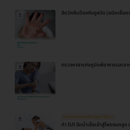
ฉีดวัคซีนป้องกันงูสวัด (ชนิดเชื้อตา
ตรวจหาสารก่อภูมิแพ้อาหารและอา
HD ออกค่าประเมินให้! สูงสุด 1000 บ.
ทำ IUI ฉีดน้ำเชื้อเข้าสู่โพรงมดลูก