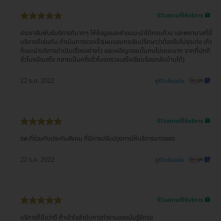
รีวิวสถานที่ให้บริการ 🏥
ประชาสัมพันธ์บริการดีมากๆ ให้ข้อมูลและคำแนนะนำได้ครบถ้วน และพยาบาลที่นี่
บริการดีเช่นกัน ดำเนินการรวดเร็ว(ผมแอบกระซิบปรึกษาว่าต้องรีบไปธุระต่อ เค้า
ก็แนะนำบริการดำเนินเรื่องอย่างไว และเผอิญตอนนั้นคนไม่เยอะมาก จากที่ปกติ
ชั่วโมงนึงเสร็จ กลายเป็นครึ่งชั่วโมงตรวจเสร็จเรียบร้อยกลับบ้านได้)
22 ธ.ค. 2022
ดูรีวิวต้นฉบับ
รีวิวสถานที่ให้บริการ 🏥
รพ.ที่ร่วมกับประกันสังคม ที่มีการปรับปรุงการให้บริการมาตลอด
22 ธ.ค. 2022
ดูรีวิวต้นฉบับ
รีวิวสถานที่ให้บริการ 🏥
บริการก็ถือว่าดี ถ้าเข้าใจลำดับการทำงานของมันรู้จักรอ