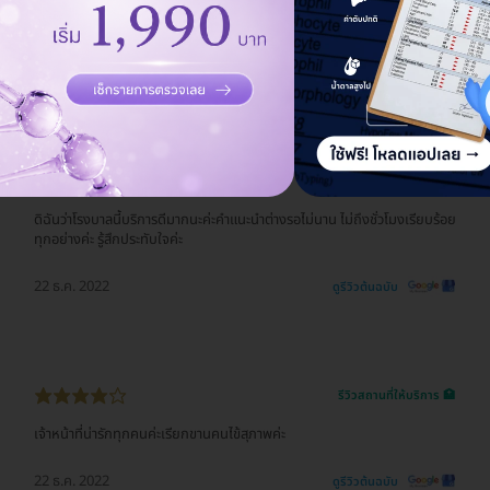
ผช.พยาบาลและอื่นๆ ให้ความช่วยเหลือดี อาจมีตึงๆบ้าง ก็เข้าใจคนมันแยะ แต่
หมอพยาบาล หน้าตึงสุด แกคงเครียด ยังไงผมเอาใจช่วยนะครับ ทุกคน
22 ธ.ค. 2022
ดูรีวิวต้นฉบับ
รีวิวสถานที่ให้บริการ 🏥
ดิฉันว่าโรงบาลนี้บริการดีมากนะค่ะคำแนะนำต่างรอไม่นาน ไม่ถึงชั่วโมงเรียบร้อย
ทุกอย่างค่ะ รู้สึกประทับใจค่ะ
22 ธ.ค. 2022
ดูรีวิวต้นฉบับ
รีวิวสถานที่ให้บริการ 🏥
เจ้าหน้าที่น่ารักทุกคนค่ะเรียกขานคนไข้สุภาพค่ะ
22 ธ.ค. 2022
ดูรีวิวต้นฉบับ