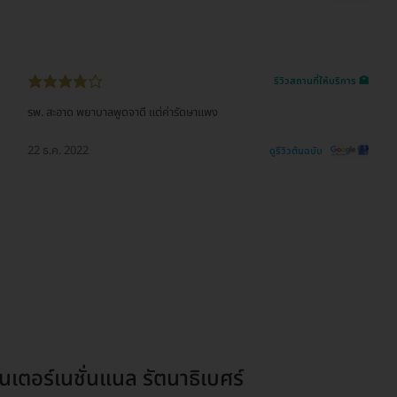
รีวิวสถานที่ให้บริการ 🏥
รพ. สะอาด พยาบาลพูดจาดี แต่ค่ารัดษาแพง
22 ธ.ค. 2022
ดูรีวิวต้นฉบับ
เตอร์เนชั่นแนล รัตนาธิเบศร์