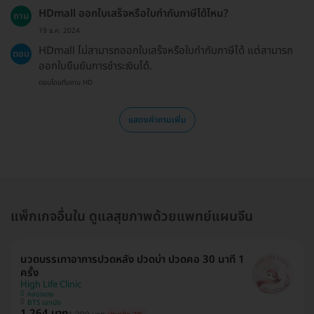
HDmall ออกใบเสร็จหรือใบกำกับภาษีได้ไหม?
ถาม
19 ธ.ค. 2024
HDmall ไม่สามารถออกใบเสร็จหรือใบกำกับภาษีได้ แต่สามารถ
ตอบ
ออกใบยืนยันการชำระเงินได้.
ตอบโดยทีมงาน HD
แสดงคำถามเพิ่ม
แพ็กเกจอื่นใน ดูแลสุขภาพด้วยแพทย์แผนจีน
นวดบรรเทาอาการปวดหลัง ปวดบ่า ปวดคอ 30 นาที 1
ครั้ง
High Life Clinic
คลองเตย
BTS เอกมัย
1,264 บาท