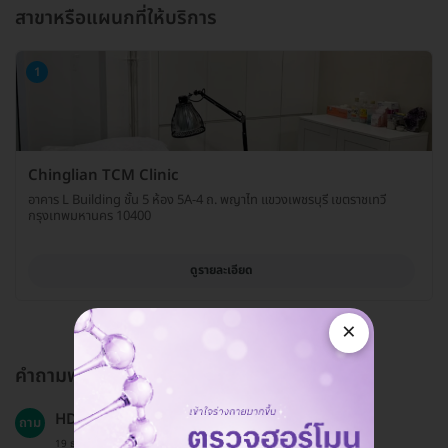
สาขาหรือแผนกที่ให้บริการ
1
Chinglian TCM Clinic
อาคาร L Building ชั้น 5 ห้อง 5A-4 ถ. พญาไท แขวงเพชรบุรี เขตราชเทวี
กรุงเทพมหานคร 10400
ดูรายละเอียด
×
คำถามพบบ่อย
HDmall รับชำระเงินด้วยวิธีใดบ้าง?
ถาม
19 ธ.ค. 2024