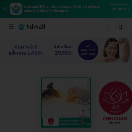
×
รับส่วนลด 200 บ. เพียงโหลดแอป HDmall ครั้งแรก
โหลดเลย
พร้อมรับสิทธิประโยชน์มากมาย