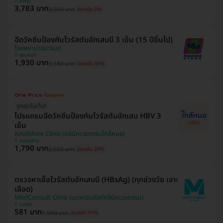
บึงกุ่ม
3,783 บาท
3,900 บาท
ประหยัด 3%
ฉีดวัคซีนป้องกันไวรัสตับอักเสบบี 3 เข็ม (15 ปีขึ้นไป)
โรงพยาบาลบางมด
จอมทอง
1,930 บาท
3,180 บาท
ประหยัด 39%
ถูกสุดในเว็บ!
โปรแกรมฉีดวัคซีนป้องกันไวรัสตับอักเสบ HBV 3
เข็ม
KindMore Clinic (คลินิกเวชกรรมใกล้หมอ)
คลองสาน
1,790 บาท
2,500 บาท
ประหยัด 28%
ตรวจหาเชื้อไวรัสตับอักเสบบี (HBsAg) (ทุกช่วงวัย เจาะ
เลือด)
MedConsult Clinic (เมดคอนซัลท์คลินิกเวชกรรม)
บางรัก
581 บาท
1,990 บาท
ประหยัด 71%