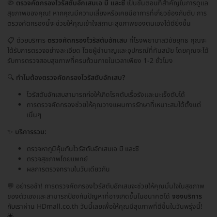
🦠
ตรวจคัดกรองไวรัสตับอักเสบเอ บี และซี
เป็นขั้นตอนที่สำคัญในการดูแล
สุขภาพของคุณ! หากคุณมีความเสี่ยงหรือเคยมีอาการที่เกี่ยวข้องกับตับ การ
ตรวจคัดกรองนี้จะช่วยให้คุณเข้าใจสถานะสุขภาพของตนเองได้ดียิ่งขึ้น
📋 ด้วยบริการ
ตรวจคัดกรองไวรัสตับอักเสบ
ที่โรงพยาบาลวิชัยยุทธ คุณจะ
ได้รับการตรวจอย่างละเอียด โดยผู้ชำนาญและอุปกรณ์ที่ทันสมัย โดยคุณจะได้
รับการตรวจสอบสุขภาพที่ครบถ้วนภายในเวลาเพียง 1-2 ชั่วโมง
🔍
ทำไมต้องตรวจคัดกรองไวรัสตับอักเสบ?
ไวรัสตับอักเสบสามารถก่อให้เกิดโรคตับเรื้อรังและมะเร็งตับได้
การตรวจคัดกรองช่วยให้คุณวางแผนการรักษาที่เหมาะสมได้ตั้งแต่
เนิ่นๆ
✨
บริการรวม:
ตรวจหาภูมิคุ้มกันไวรัสตับอักเสบเอ บี และซี
ตรวจสุขภาพโดยแพทย์
ผลการตรวจทราบในวันเดียวกัน
💬 อย่ารอช้า! การตรวจคัดกรองไวรัสตับอักเสบจะช่วยให้คุณมั่นใจในสุขภาพ
ของตัวเองและสามารถป้องกันปัญหาที่อาจเกิดขึ้นในอนาคตได้
จองบริการ
กับเราผ่าน HDmall.co.th วันนี้เลยเพื่อให้คุณมีสุขภาพที่ดีขึ้นในวันพรุ่งนี้!
🌟