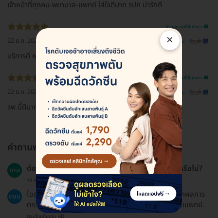
เจ้าหน้าที่ทุกคน-พยาบาล-แพทย์ ใส่ใจดีมาก รปภ น่ารักดี
รีวิวสถานที่ให้บริการ 🏥
×
22 ธ.ค. 2022
ดูรีวิวต้นฉบับ
บริการดี หมอเก่ง
รีวิวสถานที่ให้บริการ 🏥
22 ธ.ค. 2022
ดูรีวิวต้นฉบับ
รพ นี้ดีมากครับ
คำถามพบบ่อย
ต้องมีการนัดหมายติดตามผลหลังการตรวจคัดกรองหรือไม่?
ถาม
19 ธ.ค. 2024
โดยทั่วไปแล้วไม่จำเป็นต้องมีนัดหมายติดตามผล แต่หากผลการ
ตอบ
ตรวจมีความผิดปกติ คุณอาจจะต้องนัดหมายเพิ่มเติมกับแพทย์.
ตอบโดยทีมงาน HD