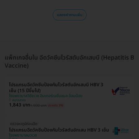
แสดงคำถามเพิ่ม
แพ็กเกจอื่นใน ฉีดวัคซีนไวรัสตับอักเสบบี (Hepatitis B
Vaccine)
โปรแกรมฉีดวัคซีนป้องกันไวรัสตับอักเสบบี HBV 3
เข็ม (15 ปีขึ้นไป)
โรงพยาบาลวิชัยเวช อินเตอร์เนชั่นแนล อ้อมน้อย
สมุทรสาคร
1,843 บาท
1,900 บาท
ประหยัด 3%
ตรวจหาภูมิก่อนฉีด
โปรแกรมฉีดวัคซีนป้องกันไวรัสตับอักเสบ HBV 3 เข็ม
โรงพยาบาลนวเวช