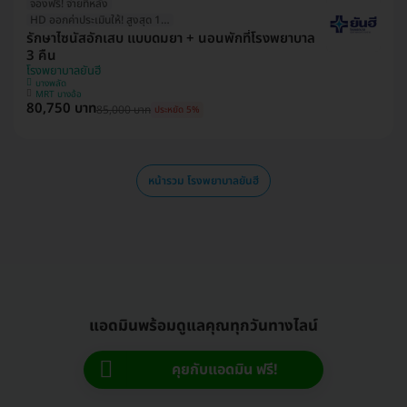
จองฟรี! จ่ายทีหลัง
HD ออกค่าประเมินให้! สูงสุด 1500 บ.
รักษาไซนัสอักเสบ แบบดมยา + นอนพักที่โรงพยาบาล
3 คืน
โรงพยาบาลยันฮี
บางพลัด
MRT บางอ้อ
80,750 บาท
85,000 บาท
ประหยัด 5%
หน้ารวม โรงพยาบาลยันฮี
แอดมินพร้อมดูแลคุณทุกวันทางไลน์
คุยกับแอดมิน ฟรี!