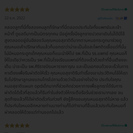
รีวิวสถานที่ให้บริการ 🏥
22 ธ.ค. 2022
ดูรีวิวต้นฉบับ
คลอดลูกที่นี่ทั้งสองคนลูกก็รักษาที่นี่ตลอดประทับใจทั้งแพทย์และเจ้า
หน้าที่ ดูแลดีมากเป็นมิตรทุกคน มีอยู่ครั้งนึงลูกชายปวดขาเดินไม่ได้มีไข้
สูงตลอดอยู่ยันฮีสองวันคุณหมอสุชาติดีมากตามหมอกระดูกมาช่วยดู
คุณหมอเค้าปรึกษากันแล้วก็บอกเราว่าน่าจะเป็นข้อสะโพกติดเชื้อแต่ที่นั่น
ไม่มีหมอกระดูกเด็กคุณหมอก็แนะนำให้ไป รพ.ที่เป็น รร.แพทย์ คุณหมอก็
ให้ไอเดียว่าควรเป็น รพ.ที่เป็นโรงเรียนแพทย์ที่ต้องเร็วด้วยถ้าที่อื่นเตียงจะ
เต็ม น่าจะเป็น รพ.ศิริราชปิยมหาราชการุณ และเป็นเอกชนด้วยจะเร็วในการ
หาเตียงเพื่อรีบผ่าตัดให้เร็ว คุณหมอสุชาติรีบทำเรื่องเอาประวัติคนไข้ให้เรา
รีบไปรักษาลูกเลยแถมโทรไปถามด้วยว่าเป็นอย่างไรบ้าง ประทับใจคุณ
หมอสุชาติแผนก opdเด็กมากที่ช่วยคิดช่วยหาทางเพื่อลูกเราได้รับการ
ผ่าตัดได้เร็วที่สุดแล้วก็รีบทำใบส่งตัวให้กระตือรือร้นช่วยเรามากเลย จน
สุดท้ายแล้วก็ได้ผ่าตัดเร็วทันท่วงที ยังรู้สึกขอบคุณหมอสุชาติไม่หาย แล้ว
ก็ประทับใจหมออีกหลายท่านบางท่านก็ไปทำงานที่อื่นแล้วประทับใจหมอที่
ผ่าคลอดให้ด้วยแต่ท่านออกไปแล้ว
รีวิวสถานที่ให้บริการ 🏥