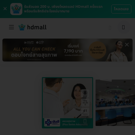
×
รับส่วนลด 200 บ. เพียงโหลดแอป HDmall ครั้งแรก
โหลดเลย
พร้อมรับสิทธิประโยชน์มากมาย