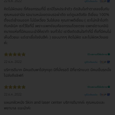
22 ธ.ค. 2022
ดูรีวิวต้นฉบับ
คิดไม่ผิดเลย ที่ศัลยกรรมที่นี่ เรามีโรคประจำตัว ตัดสินใจทำตาสองชั้นกับ
คุณหมอสานิจ รอนานหน่อยตอนรอผ่าตัด แต่ดูแลดีจริง ดีเยี่ยม 100%
ตั้งแต่เข้าจนออก ไม่มีเหวี่ยง วีนใส่เลย คุณภาพดีเยี่ยม ( เราไม่กล้าไปทำ
กับคลินิค เราไว้ใจที่นี่ เพราะแพทย์จบศัลยกรรมโดยตรง แพทย์ตามคลินิ
คบางแห่งที่มีคนแนะนำให้เราทำ จบทั่วไป เราจึงตัดสินใจทำที่นี่ ทั้งที่มีคนไม่
เห็นด้วยนะ แต่เราเชื่อใจยันฮีค่ะ ) ชอบมากๆ คิดไม่ผิด และไม่ผิดหวังเลย
ค่ะ
รีวิวสถานที่ให้บริการ 🏥
22 ธ.ค. 2022
ดูรีวิวต้นฉบับ
บริการดีมาก มีคนเดินพาไปทุกจุด มีที่นั่งรอดี มีที่ชาร์ทแบต มีคนเข็นรถนั่ง
ไปส่งถึงลิฟท์
รีวิวสถานที่ให้บริการ 🏥
22 ธ.ค. 2022
ดูรีวิวต้นฉบับ
แผนกผิวหนัง Skin and laser center บริการดีมากค่ะ คุณหมอและ
พยาบาล แนะนำค่ะ