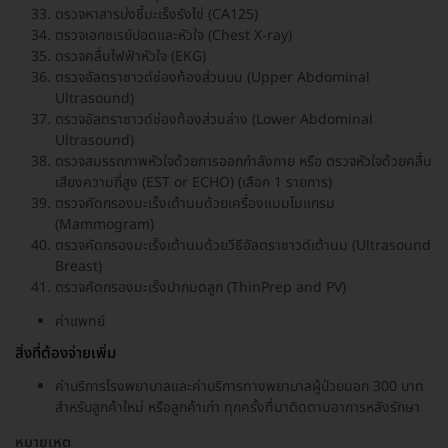
ตรวจหาสารบ่งชี้มะเร็งรังไข่ (CA125)
ตรวจเอกซเรย์ปอดและหัวใจ (Chest X-ray)
ตรวจคลื่นไฟฟัาหัวใจ (EKG)
ตรวจอัลตราซาวด์ช่องท้องส่วนบน (Upper Abdominal
Ultrasound)
ตรวจอัลตราซาวด์ช่องท้องส่วนล่าง (Lower Abdominal
Ultrasound)
ตรวจสมรรถภาพหัวใจด้วยการออกกำลังกาย หรือ ตรวจหัวใจด้วยคลื่น
เสียงความถี่สูง (EST or ECHO) (เลือก 1 รายการ)
ตรวจคัดกรองมะเร็งเต้านมด้วยเครื่องแมมโมแกรม
(Mammogram)
ตรวจคัดกรองมะเร็งเต้านมด้วยวีธีอัลตราซาวด์เต้านม (Ultrasound
Breast)
ตรวจคัดกรองมะเร็งปากมดลูก (ThinPrep and PV)
ค่าแพทย์
สิ่งที่ต้องจ่ายเพิ่ม
ค่าบริการโรงพยาบาลและค่าบริการทางพยาบาลผู้ป่วยนอก 300 บาท
สำหรับลูกค้าใหม่ หรือลูกค้าเก่า ทุกครั้งที่มาติดตามอาการหลังรักษา
หมายเหตุ