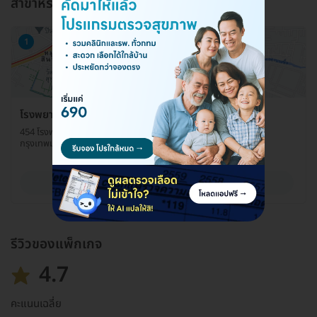
สาขาหรือแผนกที่ให้บริการ
1
โรงพยาบาลยันฮี ศูนย์ตรวจสุขภาพ
454 โรงพยาบาลยันฮี ถ. จรัญสนิทวงศ์ แขวงบางอ้อ เขตบางพลัด
กรุงเทพมหานคร 10700
ดูรายละเอียด
รีวิวของแพ็กเกจ
4.7
คะแนนเฉลี่ย