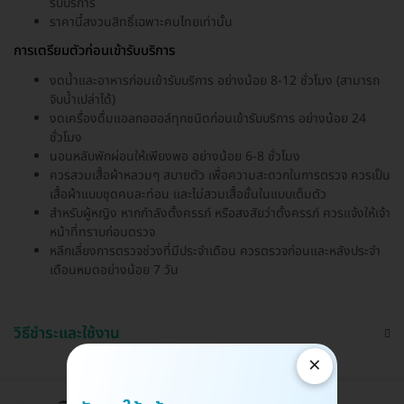
รับบริการ
ราคานี้สงวนสิทธิ์เฉพาะคนไทยเท่านั้น
การเตรียมตัวก่อนเข้ารับบริการ
งดน้ำและอาหารก่อนเข้ารับบริการ อย่างน้อย 8-12 ชั่วโมง (สามารถ
จิบน้ำเปล่าได้)
งดเครื่องดื่มแอลกอฮอล์ทุกชนิดก่อนเข้ารับบริการ อย่างน้อย 24
ชั่วโมง
นอนหลับพักผ่อนให้เพียงพอ อย่างน้อย 6-8 ชั่วโมง
ควรสวมเสื้อผ้าหลวมๆ สบายตัว เพื่อความสะดวกในการตรวจ ควรเป็น
เสื้อผ้าแบบชุดคนละท่อน และไม่สวมเสื้อชั้นในแบบเต็มตัว
สำหรับผู้หญิง หากกำลังตั้งครรภ์ หรือสงสัยว่าตั้งครรภ์ ควรแจ้งให้เจ้า
หน้าที่ทราบก่อนตรวจ
หลีกเลี่ยงการตรวจช่วงที่มีประจำเดือน ควรตรวจก่อนและหลังประจำ
เดือนหมดอย่างน้อย 7 วัน
วิธีชำระและใช้งาน
×