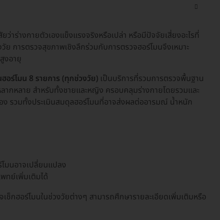
่าร่างกายตัวเองแข็งแรงจริงหรือเปล่า หรือมีปัจจัยเสี่ยงอะไรที่
่วงวัย การตรวจสุขภาพเชิงลึกร่วมกับการตรวจฮอร์โมนจึงเหมาะ
้สูงอายุ
ร์โมน 8 รายการ (ทุกช่วงวัย)
เป็นบริการที่รวมการตรวจพื้นฐาน
มนหลากหลาย สำหรับทั้งชายและหญิง ครอบคลุมร่างกายโดยรวมและ
วเอง รวมทั้งประเมินสมดุลฮอร์โมนที่อาจส่งผลต่ออารมณ์ น้ำหนัก
ฮอร์โมนอาจเปลี่ยนแปลง
ทย์เพิ่มเติมได้
เช็กฮอร์โมนในช่วงวัยต่างๆ สามารถศึกษารายละเอียดเพิ่มเติมหรือ