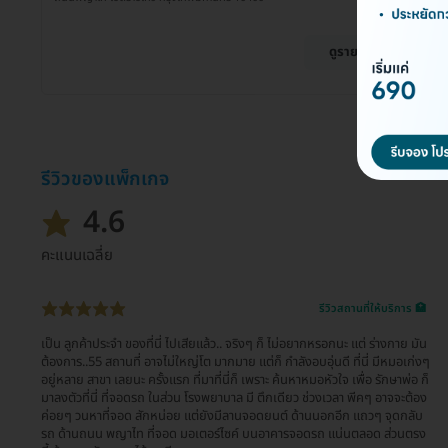
ดูรายละเอียด
รีวิวของแพ็กเกจ
4.6
คะแนนเฉลี่ย
รีวิวสถานที่ให้บริการ 🏥
เป็น ลูกค้าประจำ ของที่นี่ ไปเสียแล้ว.. จริงๆ ก็ ไม่อยากหรอกนะ แต่ ร่างกาย มัน
ต้องการ..55 สถานที่ อาจไม่ใหญ่โต มากมาย แต่ก็ กำลังอบอุ่นดี ที่นี่ มีหมอเก่งๆ
อยู่หลาย สาขา เลยนะ ครั้งแรก ที่มาที่นี่ก็ เพราะ ค้นหาหมอหัวใจ เพื่อ รักษาพ่อ ก็
มาลงตัวที่นี่ ที่จอดรถ ในส่วน โรงพยาบาล มี ตึกเดียว ช่วงเวลา พีคๆ อาจจะต้อง
ค่อยๆ วนหาที่จอด สักหน่อย แต่ยังมีลานจอดยนต์ ด้านนอกอีก แถวๆ จุดกลับ
รถ ด้านถนน พญาไท ที่จอด มอเตอร์ไซค์ บนอาคารจอดรถ แน่นตลอด ส่วนตรง