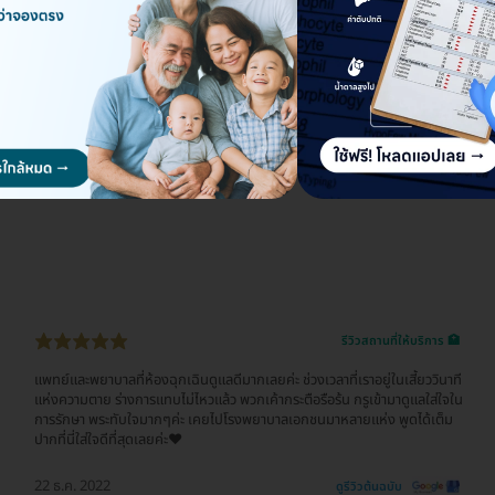
รีวิวสถานที่ให้บริการ 🏥
แพทย์และพยาบาลที่ห้องฉุกเฉินดูแลดีมากเลยค่ะ ช่วงเวลาที่เราอยู่ในเสี้ยววินาที
แห่งความตาย ร่างการแทบไม่ไหวแล้ว พวกเค้ากระตือรือร้น กรูเข้ามาดูแลใส่ใจใน
การรักษา พระทับใจมากๆค่ะ เคยไปโรงพยาบาลเอกชนมาหลายแห่ง พูดได้เต็ม
ปากที่นี่ใส่ใจดีที่สุดเลยค่ะ♥️
22 ธ.ค. 2022
ดูรีวิวต้นฉบับ