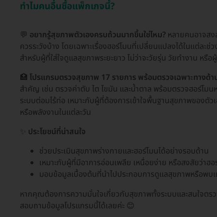
ทำไมคนอื่นซื้อแพ็กเกจนี้?
💬
อยากรู้สุขภาพตัวเองครบถ้วนมากขึ้นใช่ไหม?
หลายคนอาจสงสัยว
ควรระวังบ้าง โดยเฉพาะเรื่องฮอร์โมนที่เปลี่ยนแปลงได้ในแต่ละช
สำหรับผู้ที่ใส่ใจดูแลสุขภาพระยะยาว ไม่ว่าจะวัยรุ่น วัยทำงาน หรือผู
🏥
โปรแกรมตรวจสุขภาพ 17 รายการ พร้อมตรวจเฉพาะทางด้านฮอ
สำคัญ เช่น ตรวจค่าตับ ไต ไขมัน และน้ำตาล พร้อมตรวจฮอร์โ
ระบบต่อมไร้ท่อ เหมาะกับผู้ที่ต้องการเข้าใจพื้นฐานสุขภาพของตั
หรือพลังงานในแต่ละวัน
✨
ประโยชน์ที่น่าสนใจ
ช่วยประเมินสุขภาพร่างกายและฮอร์โมนได้อย่างรอบด้าน
เหมาะกับผู้ที่มีอาการอ่อนเพลีย เหนื่อยง่าย หรือสงสัยว่า
มอบข้อมูลเบื้องต้นที่นำไปประกอบการดูแลสุขภาพหรือพบแพ
หากคุณต้องการความมั่นใจเกี่ยวกับสุขภาพทั้งระบบและสนใจตรวจ
สอบถามข้อมูลโปรแกรมนี้ได้เลยค่ะ 😊