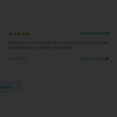
รีวิวสถานที่ให้บริการ 🏥
ได้รับกานฉีดVaccin/Atta.ทั้งสองเข็มแล้ว,และเมื่อ4 มค.ได้ฉีด Fizer เข็ม3แล้ว
ขอบคุณรัฐบาลและ ร พ.พญาไทย1 เป็นอย่างสูง@
22 ธ.ค. 2022
ดูรีวิวต้นฉบับ
ิวทั้งหมด