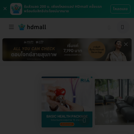
×
รับส่วนลด 200 บ. เพียงโหลดแอป HDmall ครั้งแรก
โหลดเลย
พร้อมรับสิทธิประโยชน์มากมาย