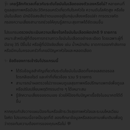
🩺
เคยรู้สึกกังวลเกี่ยวกับระดับไขมันในเลือดของตัวเองหรือไม่?
หลายคนที่
ดูแลสุขภาพหรือมีประวัติครอบครัวเกี่ยวกับโรคหัวใจ ความดันโลหิตสูง หรือไข
มันในเลือด มักมีข้อสงสัยว่าตนเองอยู่ในกลุ่มเสี่ยงหรือเปล่า การตรวจคัด
กรองความเสี่ยงสามารถช่วยให้คุณรู้สถานะสุขภาพได้ชัดเจนขึ้น
โปรแกรม
ตรวจประเมินความเสี่ยงโรคไขมันในเลือดผิดปกติ 9 รายการ
เหมาะสำหรับผู้ที่ต้องการทราบภาวะไขมันในเลือดอย่างละเอียด โดยเฉพาะผู้ที่
มีอายุ 35 ปีขึ้นไป หรือผู้ที่มีปัจจัยเสี่ยง เช่น น้ำหนักเกิน ขาดการออกกำลังกาย
หรือมีคนในครอบครัวที่เคยมีปัญหาหัวใจและหลอดเลือด
✨
ข้อดีของการเข้ารับโปรแกรมนี้
ได้รับข้อมูลสำคัญเกี่ยวกับระดับไขมันในเลือดทั้งคอเลสเตอรอล
ไตรกลีเซอไรด์ และค่าที่เกี่ยวข้อง รวม 9 รายการ
สามารถนำผลตรวจไปวางแผนดูแลสุขภาพหรือปรึกษาแพทย์เพื่อดูแล
หรือปรับเปลี่ยนพฤติกรรมต่าง ๆ ได้เหมาะสม
รู้จักความเสี่ยงของตนเอง ช่วยให้ป้องกันปัญหาเรื้อรังในอนาคตได้ดี
ขึ้น
หากคุณกำลังวางแผนป้องกันหรือเฝ้าระวังสุขภาพหัวใจและระบบไหลเวียน
โลหิต โปรแกรมนี้อาจเป็นจุดที่ดี ลองศึกษาข้อมูลหรือสอบถามเพิ่มเติมเพื่อดู
ว่าตรงกับความต้องการของคุณหรือไม่ 💬