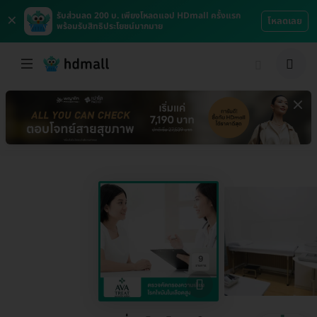
×
รับส่วนลด 200 บ. เพียงโหลดแอป HDmall ครั้งแรก
โหลดเลย
พร้อมรับสิทธิประโยชน์มากมาย