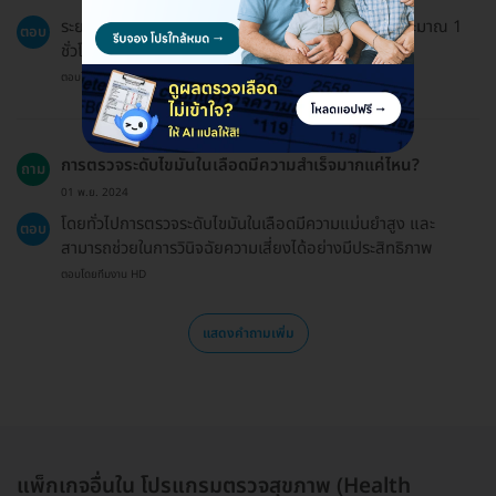
ระยะเวลารับบริการประมาณ 30 นาที และรอผลตรวจประมาณ 1
ตอบ
ชั่วโมง
ตอบโดยทีมงาน HD
การตรวจระดับไขมันในเลือดมีความสำเร็จมากแค่ไหน?
ถาม
01 พ.ย. 2024
โดยทั่วไปการตรวจระดับไขมันในเลือดมีความแม่นยำสูง และ
ตอบ
สามารถช่วยในการวินิจฉัยความเสี่ยงได้อย่างมีประสิทธิภาพ
ตอบโดยทีมงาน HD
แสดงคำถามเพิ่ม
แพ็กเกจอื่นใน โปรแกรมตรวจสุขภาพ (Health