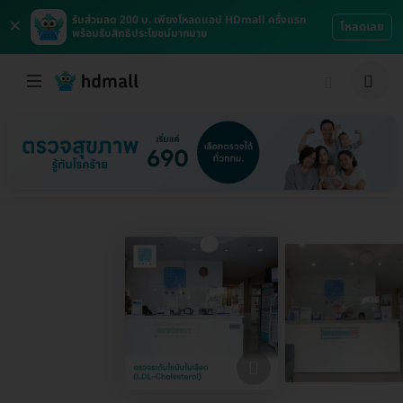
×
รับส่วนลด 200 บ. เพียงโหลดแอป HDmall ครั้งแรก
โหลดเลย
พร้อมรับสิทธิประโยชน์มากมาย