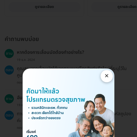
ดูรายละเอียด
ดูรายละเอียด
คำถามพบบ่อย
หากต้องการเลื่อนนัดต้องทำอย่างไร?
ถาม
19 ธ.ค. 2024
คุณสามารถเลื่อนนัดได้เองตามเบอร์โทรศัพท์หรือไลน์ที่ระบุไว้ใน
ตอบ
×
คูปอง โดยต้องแจ้งล่วงหน้าอย่างน้อย 1-3 วันทำการ
ตอบโดยทีมงาน HD
ฉันจะได้รับใบเสร็จหรือใบยืนยันการชำระเงินหรือไม่?
ถาม
19 ธ.ค. 2024
ทาง HDmall จะจัดส่งใบยืนยันการชำระเงินไปพร้อมกับรหัสคูปอง
ตอบ
ค่ะ
ตอบโดยทีมงาน HD