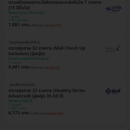
ตรวจคัดกรองภาวะโลหิตจางและธาลัสซีเมีย 7 รายการ
(15 ปีขึ้นไป)
โรงพยาบาลเปาโล เกษตร
จตุจักร
BTS เสนานิคม
1,881 บาท
2,708 บาท
ประหยัด 31%
โอนจ่ายลดเพิ่ม 400 บ.
ตรวจสุขภาพ 32 รายการ (Mali Check Up
Exclusive) (ผู้หญิง)
โรงพยาบาลสหวิทยาการมะลิ
บางบอน
9,401 บาท
9,900 บาท
ประหยัด 1%
จองฟรี! จ่ายทีหลัง
ตรวจสุขภาพ 22 รายการ (Healthy Series
Advanced) (ผู้หญิง 35-50 ปี)
โรงพยาบาลยันฮี
บางพลัด
MRT บางอ้อ
6,175 บาท
11,500 บาท
ประหยัด 46%