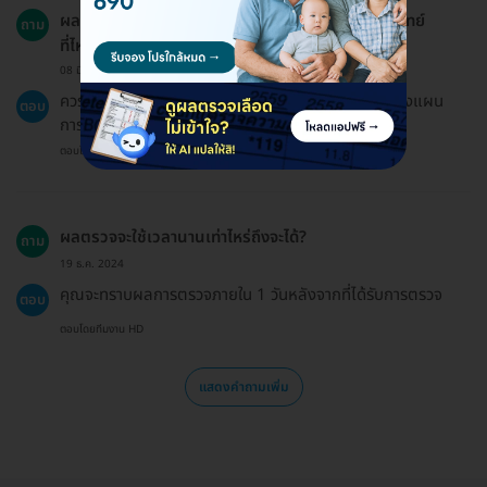
ผลการตรวจ LDL-Cholesterol ควรนำไปปรึกษาแพทย์
ถาม
ที่ไหน?
08 มิ.ย. 2023
ควรนำผลการตรวจไปปรึกษาแพทย์ที่โรงพยาบาลเพื่อวางแผน
ตอบ
การรักษาหรือปรับเปลี่ยนพฤติกรรมสุขภาพต่อไป
ตอบโดยทีมงาน HD
ผลตรวจจะใช้เวลานานเท่าไหร่ถึงจะได้?
ถาม
19 ธ.ค. 2024
คุณจะทราบผลการตรวจภายใน 1 วันหลังจากที่ได้รับการตรวจ
ตอบ
ตอบโดยทีมงาน HD
แสดงคำถามเพิ่ม