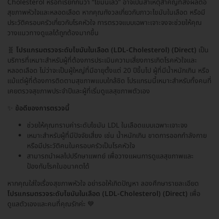
Cholesterol หรือที่เรียกกันว่า “ไขมันเลว” อาจเป็นสาเหตุสำคัญที่ส่งผลต่อ
สุขภาพหัวใจและหลอดเลือด หากคุณกังวลเกี่ยวกับภาวะไขมันในเลือด หรือมี
ประวัติครอบครัวเกี่ยวกับโรคหัวใจ การตรวจแบบเฉพาะเจาะจงจะช่วยให้คุณ
วางแนวทางดูแลได้ถูกต้องมากขึ้น
🧬
โปรแกรมตรวจระดับไขมันในเลือด (LDL-Cholesterol) (Direct)
เป็น
บริการที่เหมาะสำหรับผู้ที่ต้องการประเมินความเสี่ยงการเกิดโรคหัวใจและ
หลอดเลือด ไม่ว่าจะเป็นผู้ใหญ่ที่มีอายุตั้งแต่ 20 ปีขึ้นไป ผู้ที่มีน้ำหนักเกิน หรือ
แม้แต่ผู้ที่ต้องการติดตามสุขภาพแบบใกล้ชิด โปรแกรมนี้เหมาะสำหรับทั้งคนที่
เคยตรวจสุขภาพประจำปีและผู้ที่เริ่มดูแลสุขภาพตัวเอง
✨
ข้อดีของการตรวจนี้
ช่วยให้คุณทราบค่าระดับไขมัน LDL ในเลือดแบบเฉพาะเจาะจง
เหมาะสำหรับผู้ที่มีปัจจัยเสี่ยง เช่น น้ำหนักเกิน ขาดการออกกำลังกาย
หรือมีประวัติคนในครอบครัวเป็นโรคหัวใจ
สามารถนำผลไปปรึกษาแพทย์ เพื่อวางแผนการดูแลสุขภาพและ
ป้องกันโรคในอนาคตได้
หากคุณใส่ใจเรื่องสุขภาพหัวใจ อย่ารอให้เกิดปัญหา ลองศึกษารายละเอียด
โปรแกรมตรวจระดับไขมันในเลือด (LDL-Cholesterol) (Direct)
เพื่อ
ดูแลตัวเองและคนที่คุณรักค่ะ 💙