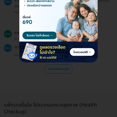
หากท่านกำลังใช้ยาใด ๆ ควรปรึกษาแพทย์ก่อนเพื่อประเมินความ
ตอบ
เหมาะสม
ตอบโดยทีมงาน HD
การตรวจสุขภาพนี้มีอายุการใช้งานกี่วัน?
ถาม
07 ก.ย. 2024
คูปองที่ได้รับมีอายุ 60 วันนับจากวันที่ซื้อ
ตอบ
ตอบโดยทีมงาน HD
แสดงคำถามเพิ่ม
แพ็กเกจอื่นใน โปรแกรมตรวจสุขภาพ (Health
Checkup)