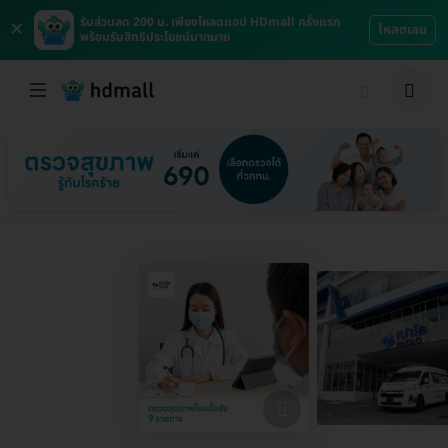
×
รับส่วนลด 200 บ. เพียงโหลดแอป HDmall ครั้งแรก
โหลดเลย
พร้อมรับสิทธิประโยชน์มากมาย