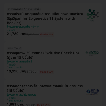
ราคาพิเศษถึง 16 ส.ค. เท่านั้น
ตรวจประเมินอายุเซลล์และความเสื่อมของระบบอวัยวะ
(EpiSpan for Epigenetics 11 System with
Booklet)
โรงพยาบาลพญาไท ศรีราชา
ชลบุรี
21,780 บาท
27,435 บาท
ประหยัด 21%
ผ่อน 0% ได้
ตรวจสุขภาพ 39 รายการ (Exclusive Check Up)
(ผู้ชาย 15 ปีขึ้นไป)
โรงพยาบาลพญาไท 2
พญาไท
BTS สนามเป้า
19,990 บาท
53,760 บาท
ประหยัด 60%
ตรวจคัดกรองภาวะโลหิตจางและธาลัสซีเมีย 7 รายการ
(15 ปีขึ้นไป)
โรงพยาบาลเปาโล เกษตร
จตุจักร
BTS เสนานิคม
1,881 บาท
2,708 บาท
ประหยัด 31%