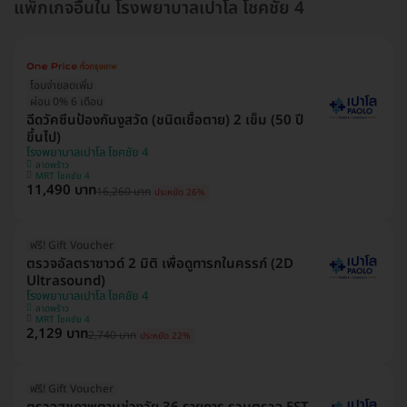
แพ็กเกจอื่นใน โรงพยาบาลเปาโล โชคชัย 4
โอนจ่ายลดเพิ่ม
ผ่อน 0% 6 เดือน
ฉีดวัคซีนป้องกันงูสวัด (ชนิดเชื้อตาย) 2 เข็ม (50 ปี
ขึ้นไป)
โรงพยาบาลเปาโล โชคชัย 4
ลาดพร้าว
MRT โชคชัย 4
11,490 บาท
16,260 บาท
ประหยัด 26%
ฟรี! Gift Voucher
ตรวจอัลตราซาวด์ 2 มิติ เพื่อดูทารกในครรภ์ (2D
Ultrasound)
โรงพยาบาลเปาโล โชคชัย 4
ลาดพร้าว
MRT โชคชัย 4
2,129 บาท
2,740 บาท
ประหยัด 22%
ฟรี! Gift Voucher