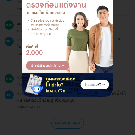
ควรปรึกษาแพทย์เพื่อขอคำแนะนำเพิ่มเติม
ตอบโดยทีมงาน HD
จะสามารถเลื่อนนัดได้หรือไม่?
ถาม
19 ธ.ค. 2024
คุณสามารถเลื่อนนัดได้ โดยต้องแจ้งล่วงหน้าอย่างน้อย 1-3
ตอบ
วันทำการ
ตอบโดยทีมงาน HD
ควรเตรียมตัวอย่างไรเพื่อเข้ารับการตรวจสุขภาพ?
ถาม
07 พ.ค. 2023
ควรงดน้ำและอาหารอย่างน้อย 8 ชั่วโมงก่อนเข้ารับบริการเพื่อให้
ตอบ
ผลการตรวจมีความถูกต้องสูงสุด
ตอบโดยทีมงาน HD
แสดงคำถามเพิ่ม