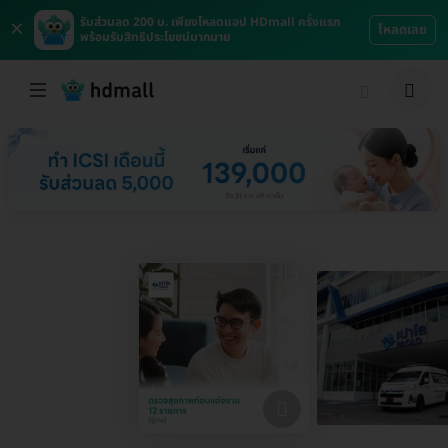
×
รับส่วนลด 200 บ. เพียงโหลดแอป HDmall ครั้งแรก
โหลดเลย
พร้อมรับสิทธิประโยชน์มากมาย