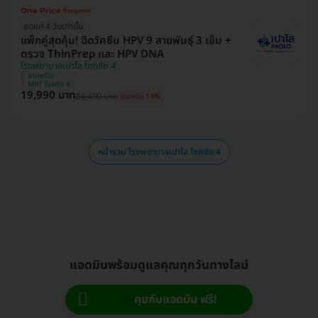
ลดแค่ 4 วันเท่านั้น
แพ็กคู่สุดคุ้ม! ฉีดวัคซีน HPV 9 สายพันธุ์ 3 เข็ม +
ตรวจ ThinPrep และ HPV DNA
โรงพยาบาลเปาโล โชคชัย 4
ลาดพร้าว
MRT โชคชัย 4
19,990 บาท
24,490 บาท
ประหยัด 14%
หน้ารวม โรงพยาบาลเปาโล โชคชัย 4
แอดมินพร้อมดูแลคุณทุกวันทางไลน์
คุยกับแอดมิน ฟรี!