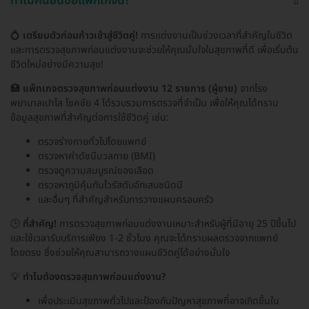
ทำไมคนอื่นซื้อแพ็กเกจนี้?
💍
เตรียมตัวก่อนก้าวเข้าสู่ชีวิตคู่!
การแต่งงานเป็นช่วงเวลาที่สำคัญในชีวิต
และการตรวจสุขภาพก่อนแต่งงานจะช่วยให้คุณมั่นใจในสุขภาพที่ดี เพื่อเริ่มต้น
ชีวิตใหม่อย่างมีความสุข!
🏥
แพ็กเกจตรวจสุขภาพก่อนแต่งงาน 12 รายการ (ผู้ชาย)
จากโรง
พยาบาลเปาโล โชคชัย 4 ได้รวบรวมการตรวจที่จำเป็น เพื่อให้คุณได้ทราบ
ข้อมูลสุขภาพที่สำคัญต่อการใช้ชีวิตคู่ เช่น:
ตรวจร่างกายทั่วไปโดยแพทย์
ตรวจหาค่าดัชนีมวลกาย (BMI)
ตรวจดูความสมบูรณ์ของเลือด
ตรวจหาภูมิคุ้มกันไวรัสตับอักเสบชนิดบี
และอื่นๆ ที่สำคัญสำหรับการวางแผนครอบครัว
🕒
ที่สำคัญ!
การตรวจสุขภาพก่อนแต่งงานเหมาะสำหรับผู้ที่มีอายุ 25 ปีขึ้นไป
และใช้เวลารับบริการเพียง 1-2 ชั่วโมง คุณจะได้ทราบผลตรวจจากแพทย์
โดยตรง ซึ่งช่วยให้คุณสามารถวางแผนชีวิตคู่ได้อย่างมั่นใจ
💡
ทำไมต้องตรวจสุขภาพก่อนแต่งงาน?
เพื่อประเมินสุขภาพทั่วไปและป้องกันปัญหาสุขภาพที่อาจเกิดขึ้นใน