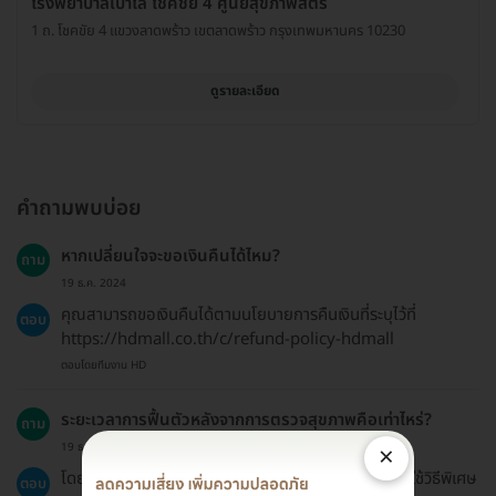
โรงพยาบาลเปาโล โชคชัย 4 ศูนย์สุขภาพสตรี
1 ถ. โชคขัย 4 แขวงลาดพร้าว เขตลาดพร้าว กรุงเทพมหานคร 10230
ดูรายละเอียด
คำถามพบบ่อย
หากเปลี่ยนใจจะขอเงินคืนได้ไหม?
ถาม
19 ธ.ค. 2024
คุณสามารถขอเงินคืนได้ตามนโยบายการคืนเงินที่ระบุไว้ที่
ตอบ
https://hdmall.co.th/c/refund-policy-hdmall
ตอบโดยทีมงาน HD
ระยะเวลาการฟื้นตัวหลังจากการตรวจสุขภาพคือเท่าไหร่?
ถาม
×
19 ธ.ค. 2024
โดยทั่วไป ไม่จำเป็นต้องฟื้นตัว แต่หากมีการตรวจที่ต้องใช้วิธีพิเศษ
ตอบ