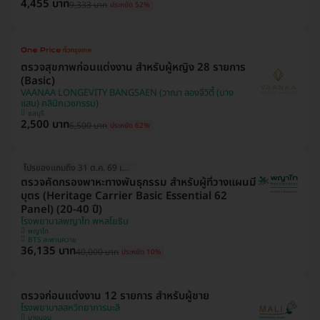
4,455 บาท
9,333 บาท
ประหยัด 52%
ตรวจสุขภาพก่อนแต่งงาน สำหรับผู้หญิง 28 รายการ
(Basic)
VAANAA LONGEVITY BANGSAEN (วาณา ลองจีวิตี้ (บาง
แสน) คลินิกเวชกรรม)
ชลบุรี
2,500 บาท
6,500 บาท
ประหยัด 62%
โปรของแถมถึง 31 ต.ค. 69 เท่านั้น!
ตรวจคัดกรองพาหะทางพันธุกรรม สำหรับผู้ที่วางแผนมี
บุตร (Heritage Carrier Basic Essential 62
Panel) (20-40 ปี)
โรงพยาบาลพญาไท พหลโยธิน
พญาไท
BTS สะพานควาย
36,135 บาท
40,000 บาท
ประหยัด 10%
ตรวจก่อนแต่งงาน 12 รายการ สำหรับผู้ชาย
โรงพยาบาลสหวิทยาการมะลิ
บางบอน