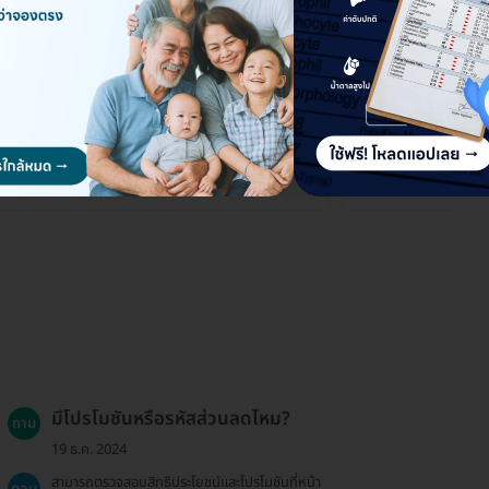
A Health Center สาขากรุงเทพ
BRIA Health Ce
ถ. ลาดพร้าว แขวงพลับพลา เขตวังทองหลาง กรุงเทพมหานคร
999/2 ชั้น 3 อาคารศูนย์การแ
นครนายก 83 ถ. รังสิต-นครนา
ดูรายละเอียด
มีโปรโมชันหรือรหัสส่วนลดไหม?
ถาม
19 ธ.ค. 2024
สามารถตรวจสอบสิทธิประโยชน์และโปรโมชันที่หน้า