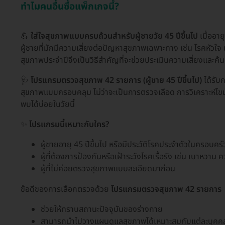
ทำไมคนอื่นซื้อแพ็กเกจนี้?
💪
ใส่ใจสุขภาพแบบครบถ้วนสำหรับผู้ชายวัย 45 ปีขึ้นไป
เมื่ออาย
ผู้ชายที่มักมีความเสี่ยงต่อปัญหาสุขภาพเฉพาะทาง เช่น โรคหัวใ
สุขภาพประจำปีจึงเป็นวิธีสำคัญที่จะช่วยประเมินความเสี่ยงและค
🩺
โปรแกรมตรวจสุขภาพ 42 รายการ (ผู้ชาย 45 ปีขึ้นไป)
ได้รับ
สุขภาพแบบครอบคลุม ไม่ว่าจะเป็นการตรวจเลือด การวิเคราะห์ไ
พบได้บ่อยในวัยนี้
✨
โปรแกรมนี้เหมาะกับใคร?
ผู้ชายอายุ 45 ปีขึ้นไป หรือมีประวัติโรคประจำตัวในครอบครั
ผู้ที่ต้องการป้องกันหรือเฝ้าระวังโรคเรื้อรัง เช่น เบาหวาน
ผู้ที่ไม่ค่อยตรวจสุขภาพแบบละเอียดมาก่อน
ข้อดีของการเลือกตรวจด้วย
โปรแกรมตรวจสุขภาพ 42 รายการ
ช่วยให้ทราบสถานะปัจจุบันของร่างกาย
สามารถนำไปวางแผนดูแลสุขภาพได้เหมาะสมกับแต่ละบุคค