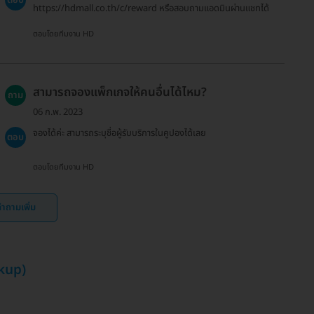
ตอบ
https://hdmall.co.th/c/reward หรือสอบถามแอดมินผ่านแชทได้
ตอบโดยทีมงาน HD
สามารถจองแพ็กเกจให้คนอื่นได้ไหม?
ถาม
06 ก.พ. 2023
จองได้ค่ะ สามารถระบุชื่อผู้รับบริการในคูปองได้เลย
ตอบ
ตอบโดยทีมงาน HD
ำถามเพิ่ม
kup)