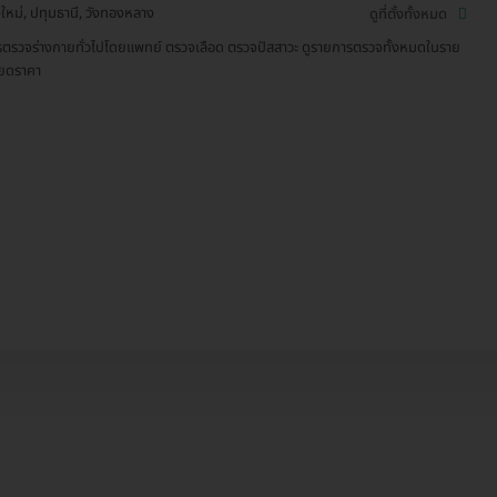
งใหม่, ปทุมธานี, วังทองหลาง
ดูที่ตั้งทั้งหมด
รตรวจร่างกายทั่วไปโดยแพทย์ ตรวจเลือด ตรวจปัสสาวะ ดูรายการตรวจทั้งหมดในราย
ียดราคา