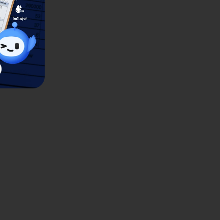
nter สาขาบึงยี่โถ
พทย์เทศบาลบึงยี่โถ (เฟส 2) หมู่ 4 ซ. รังสิต-
ยก ต. บึงยี่โถ อ. ธัญบุรี จ. ปทุมธานี 12130
ดูรายละเอียด