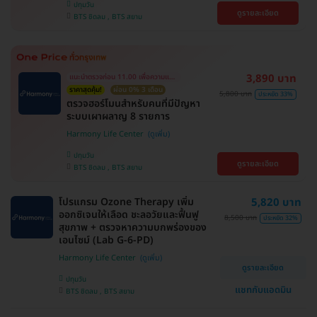
ปทุมวัน
ดูรายละเอียด
BTS ชิดลม , BTS สยาม
3,890 บาท
แนะนำตรวจก่อน 11.00 เพื่อความแม่นยำ
ราคาสุดคุ้ม!
ผ่อน 0% 3 เดือน
5,800 บาท
ประหยัด 33%
ตรวจฮอร์โมนสำหรับคนที่มีปัญหา
ระบบเผาผลาญ 8 รายการ
Harmony Life Center
ปทุมวัน
ดูรายละเอียด
BTS ชิดลม , BTS สยาม
โปรแกรม Ozone Therapy เพิ่ม
5,820 บาท
ออกซิเจนให้เลือด ชะลอวัยและฟื้นฟู
8,500 บาท
ประหยัด 32%
สุขภาพ + ตรวจหาความบกพร่องของ
เอนไซม์ (Lab G-6-PD)
Harmony Life Center
ดูรายละเอียด
ปทุมวัน
แชทกับแอดมิน
BTS ชิดลม , BTS สยาม