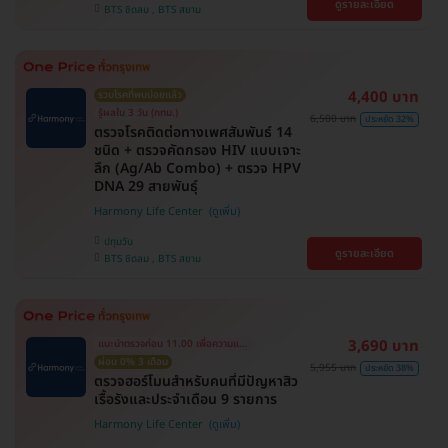
ดูรายละเอียด
BTS ชิดลม , BTS สยาม
4,400 บาท
รวมโรคที่พบบ่อยแล้ว
รู้ผลใน 3 วัน (กทม.)
6,500 บาท
ประหยัด 32%
ตรวจโรคติดต่อทางเพศสัมพันธ์ 14
ชนิด + ตรวจคัดกรอง HIV แบบเจาะ
ลึก (Ag/Ab Combo) + ตรวจ HPV
DNA 29 สายพันธุ์
Harmony Life Center
ปทุมวัน
ดูรายละเอียด
BTS ชิดลม , BTS สยาม
3,690 บาท
แนะนำตรวจก่อน 11.00 เพื่อความแม่นยำ
ผ่อน 0% 3 เดือน
5,955 บาท
ประหยัด 38%
ตรวจฮอร์โมนสำหรับคนที่มีปัญหาสิว
เรื้อรังและประจำเดือน 9 รายการ
Harmony Life Center