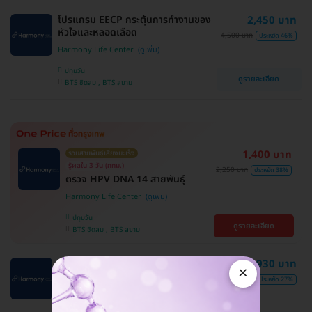
โปรแกรม EECP กระตุ้นการทำงานของ
2,450 บาท
หัวใจและหลอดเลือด
4,500 บาท
ประหยัด 46%
Harmony Life Center
ปทุมวัน
ดูรายละเอียด
BTS ชิดลม , BTS สยาม
1,400 บาท
รวมสายพันธุ์เสี่ยงมะเร็ง
รู้ผลใน 3 วัน (กทม.)
2,250 บาท
ประหยัด 38%
ตรวจ HPV DNA 14 สายพันธุ์
Harmony Life Center
ปทุมวัน
ดูรายละเอียด
BTS ชิดลม , BTS สยาม
ฉีดวิตามินดี บริเวณสะโพก เพื่อเสริม
2,930 บาท
×
ภูมิคุ้มกัน 300,000 IU 1 เข็ม
4,000 บาท
ประหยัด 27%
Harmony Life Center