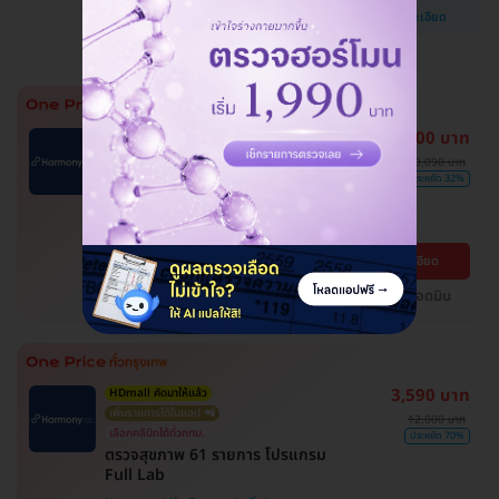
ปทุมวัน
ดูรายละเอียด
BTS ชิดลม , BTS สยาม
6,900 บาท
การันตีราคาสุดคุ้ม
ผ่อน 0% 4 เดือน
10,090 บาท
ตรวจคัดกรองความเสี่ยงโรคหัวใจและ
ประหยัด 32%
หลอดเลือดเบื้องต้น (ตรวจค่า
TMAO)
Harmony Life Center
ดูรายละเอียด
ปทุมวัน
แชทกับแอดมิน
BTS ชิดลม , BTS สยาม
3,590 บาท
HDmall คัดมาให้แล้ว
เพิ่มรายการได้ในแอป 📲
12,000 บาท
เลือกคลินิกได้ทั่วกทม.
ประหยัด 70%
ตรวจสุขภาพ 61 รายการ โปรแกรม
Full Lab