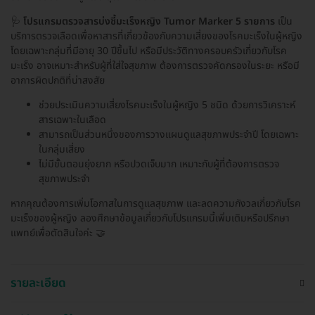
🩺
โปรแกรมตรวจสารบ่งชี้มะเร็งหญิง Tumor Marker 5 รายการ
เป็น
บริการตรวจเลือดเพื่อหาสารที่เกี่ยวข้องกับความเสี่ยงของโรคมะเร็งในผู้หญิง
โดยเฉพาะกลุ่มที่มีอายุ 30 ปีขึ้นไป หรือมีประวัติทางครอบครัวเกี่ยวกับโรค
มะเร็ง อาจเหมาะสำหรับผู้ที่ใส่ใจสุขภาพ ต้องการตรวจคัดกรองในระยะ หรือมี
อาการผิดปกติที่น่าสงสัย
ช่วยประเมินความเสี่ยงโรคมะเร็งในผู้หญิง 5 ชนิด ด้วยการวิเคราะห์
สารเฉพาะในเลือด
สามารถเป็นส่วนหนึ่งของการวางแผนดูแลสุขภาพประจำปี โดยเฉพาะ
ในกลุ่มเสี่ยง
ไม่มีขั้นตอนยุ่งยาก หรือปวดเจ็บมาก เหมาะกับผู้ที่ต้องการตรวจ
สุขภาพประจำ
หากคุณต้องการเพิ่มโอกาสในการดูแลสุขภาพ และลดความกังวลเกี่ยวกับโรค
มะเร็งของผู้หญิง ลองศึกษาข้อมูลเกี่ยวกับโปรแกรมนี้เพิ่มเติมหรือปรึกษา
แพทย์เพื่อตัดสินใจค่ะ 🤝
รายละเอียด