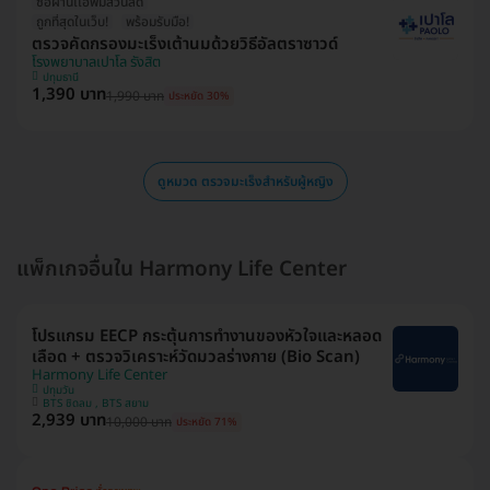
ซื้อผ่านเเอพมีส่วนลด
ถูกที่สุดในเว็บ!
พร้อมรับมือ!
ตรวจคัดกรองมะเร็งเต้านมด้วยวิธีอัลตราซาวด์
โรงพยาบาลเปาโล รังสิต
ปทุมธานี
1,390 บาท
1,990 บาท
ประหยัด 30%
ดูหมวด ตรวจมะเร็งสำหรับผู้หญิง
แพ็กเกจอื่นใน Harmony Life Center
โปรแกรม EECP กระตุ้นการทำงานของหัวใจและหลอด
เลือด + ตรวจวิเคราะห์วัดมวลร่างกาย (Bio Scan)
Harmony Life Center
ปทุมวัน
BTS ชิดลม , BTS สยาม
2,939 บาท
10,000 บาท
ประหยัด 71%