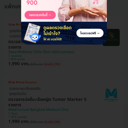
แพ็กเกจอื่นใน ตรวจมะเร็งสำหรับผู้หญิง
ถูกสุดในเว็บ!
รวมตรวจมะเร็งยอดฮิต
ตรวจสารบ่งชี้มะเร็งหญิง Tumor Marker 5
รายการ
Seoa Wellness Clinic (โซอา คลินิกเวชกรรม)
คลองเตย
BTS เอกมัย
1,990 บาท
2,800 บาท
ประหยัด 29%
รวมตรวจมะเร็งยอดฮิต
ถูกสุดในเว็บ!
ตรวจสารบ่งชี้มะเร็งหญิง Tumor Marker 5
รายการ
MedConsult Bangkok Medical Clinic
วัฒนา
BTS ทองหล่อ
1,990 บาท
2,800 บาท
ประหยัด 29%