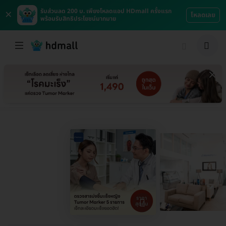
×
รับส่วนลด 200 บ. เพียงโหลดแอป HDmall ครั้งแรก
โหลดเลย
พร้อมรับสิทธิประโยชน์มากมาย