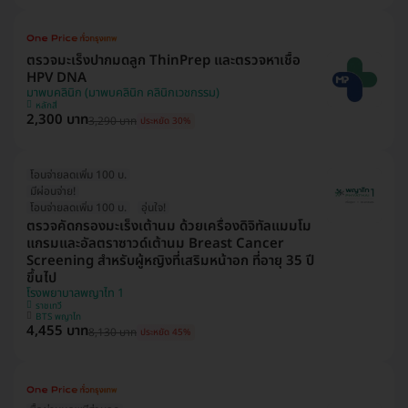
ตรวจมะเร็งปากมดลูก ThinPrep และตรวจหาเชื้อ
HPV DNA
มาพบคลินิก (มาพบคลินิก คลินิกเวชกรรม)
หลักสี่
2,300 บาท
3,290 บาท
ประหยัด 30%
โอนจ่ายลดเพิ่ม 100 บ.
มีผ่อนจ่าย!
โอนจ่ายลดเพิ่ม 100 บ.
อุ่นใจ!
ตรวจคัดกรองมะเร็งเต้านม ด้วยเครื่องดิจิทัลแมมโม
แกรมและอัลตราซาวด์เต้านม Breast Cancer
Screening สำหรับผู้หญิงที่เสริมหน้าอก ที่อายุ 35 ปี
ขึ้นไป
โรงพยาบาลพญาไท 1
ราชเทวี
BTS พญาไท
4,455 บาท
8,130 บาท
ประหยัด 45%