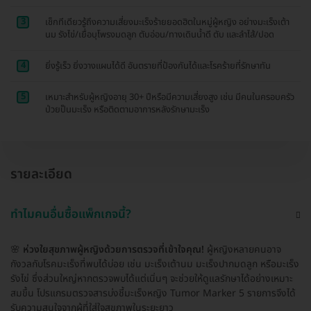
3
เช็กทีเดียวรู้ถึงความเสี่ยงมะเร็งร้ายยอดฮิตในหมู่ผู้หญิง อย่างมะเร็งเต้า
นม รังไข่/เยื่อบุโพรงมดลูก ตับอ่อน/ทางเดินน้ำดี ตับ และลำไส้/ปอด
4
ยิ่งรู้เร็ว ยิ่งวางแผนได้ดี อันตรายที่ป้องกันได้และโรคร้ายที่รักษาทัน
5
เหมาะสำหรับผู้หญิงอายุ 30+ ปีหรือมีความเสี่ยงสูง เช่น มีคนในครอบครัว
ป่วยป็นมะเร็ง หรือติดตามอาการหลังรักษามะเร็ง
รายละเอียด
ทำไมคนอื่นซื้อแพ็กเกจนี้?
🌸
ห่วงใยสุขภาพผู้หญิงด้วยการตรวจที่เข้าใจคุณ!
ผู้หญิงหลายคนอาจ
กังวลกับโรคมะเร็งที่พบได้บ่อย เช่น มะเร็งเต้านม มะเร็งปากมดลูก หรือมะเร็ง
รังไข่ ซึ่งส่วนใหญ่หากตรวจพบได้แต่เนิ่นๆ จะช่วยให้ดูแลรักษาได้อย่างเหมาะ
สมขึ้น โปรแกรมตรวจสารบ่งชี้มะเร็งหญิง Tumor Marker 5 รายการจึงได้
รับความสนใจจากผู้ที่ใส่ใจสุขภาพในระยะยาว