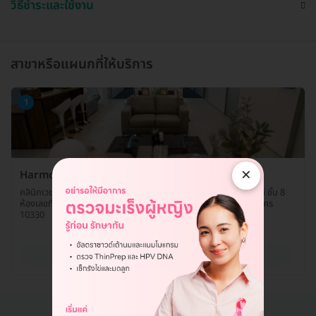
วิธีชำระและใช้งาน
สาขาหรือแผนกที่ให้บริการ
1
×
Harmony Life Center สาขาเซ็นทรัลเวิลด์
คลินิกเวชกรรมไบโอเซลล์ เลขที่ 4, 4/1-2, 4/4 ศูนย์การค้าเซ็นทรัลเวิลด์ ชั้น 8
ห้องเลขที่ D801 ถ. ราชดำริห์ แขวงปทุมวัน เขตปทุมวัน กรุงเทพมหานคร
10330
ดูรายละเอียด