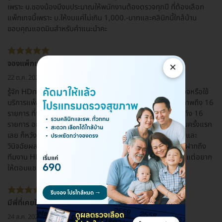
เพราะ บ.ของน้องมีงบประมาณให้พนักงานต้องตรวจทุกปี ที่ต้องเลือก
แพ็กเกจนี้เพราะ บ.ให้งบแค่ไม่เกิน 1,000.-บาทและคลินิกนี้ใกล้บ้าน
ขอบคุณแอดมินสำหรับคำแนะนำคะ
จองแพ็กเกจนี้เพราราคาถูก
×
22 ต.ค. 2021
รู้จัก HDmall จากการ Search ทางอินเตอร์เน็ตค่ะ ที่อยากตรวจหรือใช้
บริการแพ็กเกจนี้เพราะตรงจุดกับความต้องการในการตรวจสุขภาพถึง 16
รายการ ที่จองแพ็กเกจนี้เพราะมีราคาถูกและตรวจในส่วนหลักๆถึง 16
รายการ อยากฝากถึงเจ้าหน้าที่คลินิกว่า ครั้งนี้ไปใช้บริการที่นี่เป็นครั้งแรก
เลย ก็หวังอย่างยิ่งว่าจะได้รับความประทับใจในการตรวจวิเคราะห์และ
วินิจฉัยผลตรวจให้ออกมาได้อย่างละเอียดของเจ้าหน้าที่ในแล็บ ฝากถึง
ทีมงาน HDmall ว่าให้คำแนะนำในข้อมูลได้ชัดเจนและละเอียดดี แต่อยาก
ให้ตอบแชทไวกว่านี้สักหน่อยจะดีมากค่ะ
มีพี่ที่เคยใช้บริการแนะนำมาค่ะ
24 ส.ค. 2021