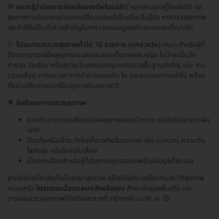
🎯
อยากรู้ว่าร่างกายยังแข็งแรงดีหรือเปล่า?
หลายคนอาจรู้สึกปกติดี แต่
สุขภาพภายในบางอย่างอาจเปลี่ยนแปลงไปโดยที่เราไม่รู้ตัว การตรวจสุขภาพ
ประจำปีจึงเป็นตัวช่วยสำคัญในการวางแผนดูแลตัวเองและคนที่คุณรัก
🩺
โปรแกรมตรวจสุขภาพทั่วไป 16 รายการ (ทุกช่วงวัย)
เหมาะสำหรับผู้ที่
ต้องการตรวจเช็คสุขภาพแบบครอบคลุมทั้งชายและหญิง ไม่ว่าจะเป็นวัย
ทำงาน วัยเรียน หรือสูงวัย โดยครอบคลุมการตรวจพื้นฐานสำคัญ เช่น การ
ตรวจเลือด การตรวจค่าการทำงานของตับ ไต และระบบเมตาบอลิซึม พร้อม
ทั้งช่วยให้ทราบแนวโน้มสุขภาพในหลายมิติ
🌟
ข้อดีของการตรวจสุขภาพ
ช่วยติดตามการเปลี่ยนแปลงสุขภาพของร่างกาย แม้ยังไม่มีอาการผิด
ปกติ
ป้องกันหรือเฝ้าระวังโรคที่อาจเกิดในอนาคต เช่น เบาหวาน ความดัน
โลหิตสูง หรือไขมันในเลือด
เป็นทางเลือกสำหรับผู้ที่ต้องการดูแลสุขภาพด้วยข้อมูลที่ชัดเจน
สำหรับใครที่กำลังตั้งเป้ารักษาสุขภาพ หรือมีข้อกังวลเกี่ยวกับประวัติสุขภาพ
ครอบครัว
โปรแกรมนี้อาจเหมาะสำหรับคุณ
ศึกษาข้อมูลเพิ่มเติม และ
วางแผนตรวจสุขภาพได้อย่างสะดวกที่ HDmall.co.th ค่ะ 😊