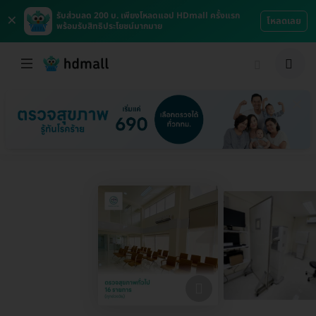
×
รับส่วนลด 200 บ. เพียงโหลดแอป HDmall ครั้งแรก
โหลดเลย
พร้อมรับสิทธิประโยชน์มากมาย