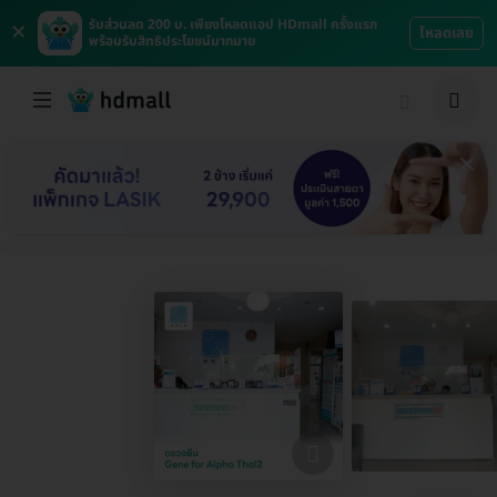
×
รับส่วนลด 200 บ. เพียงโหลดแอป HDmall ครั้งแรก
โหลดเลย
พร้อมรับสิทธิประโยชน์มากมาย