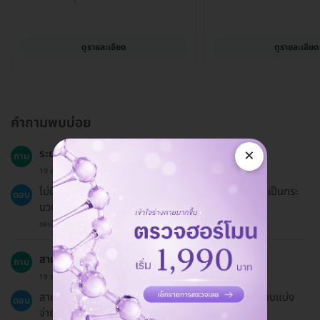
ดูรายละเอียด
ดูรายละเอียด
คำถามพบบ่อย
×
ระยะเวลาฟื้นตัวหลังการตรวจคืออะไร?
ถาม
19 ธ.ค. 2024
ไม่มีระยะเวลาฟื้นตัวหลังการตรวจ เนื่องจากการตรวจยีนเป็นกระ
ตอบ
บวนการที่ไม่รบกวนร่างกาย.
ตอบโดยทีมงาน HD
สามารถแบ่งจ่ายด้วยบัตรหลายใบได้หรือไม่?
ถาม
19 ธ.ค. 2024
สามารถแบ่งจ่ายได้โดยแจ้งแอดมินเพื่อออกลิงก์ชำระแบบแบ่ง
ตอบ
จ่าย.