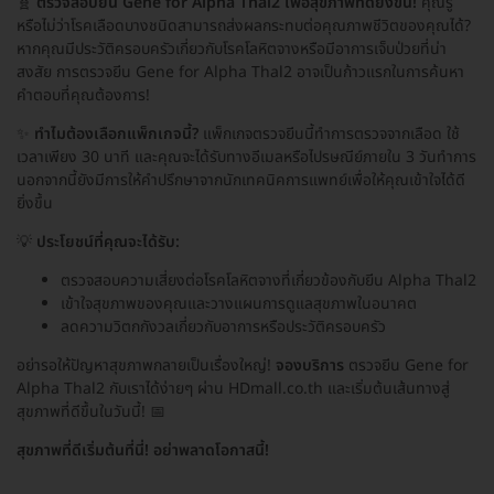
🧬
ตรวจสอบยีน Gene for Alpha Thal2 เพื่อสุขภาพที่ดียิ่งขึ้น!
คุณรู้
หรือไม่ว่าโรคเลือดบางชนิดสามารถส่งผลกระทบต่อคุณภาพชีวิตของคุณได้?
หากคุณมีประวัติครอบครัวเกี่ยวกับโรคโลหิตจางหรือมีอาการเจ็บป่วยที่น่า
สงสัย การตรวจยีน Gene for Alpha Thal2 อาจเป็นก้าวแรกในการค้นหา
คำตอบที่คุณต้องการ!
✨
ทำไมต้องเลือกแพ็กเกจนี้?
แพ็กเกจตรวจยีนนี้ทำการตรวจจากเลือด ใช้
เวลาเพียง 30 นาที และคุณจะได้รับทางอีเมลหรือไปรษณีย์ภายใน 3 วันทำการ
นอกจากนี้ยังมีการให้คำปรึกษาจากนักเทคนิคการแพทย์เพื่อให้คุณเข้าใจได้ดี
ยิ่งขึ้น
💡
ประโยชน์ที่คุณจะได้รับ:
ตรวจสอบความเสี่ยงต่อโรคโลหิตจางที่เกี่ยวข้องกับยีน Alpha Thal2
เข้าใจสุขภาพของคุณและวางแผนการดูแลสุขภาพในอนาคต
ลดความวิตกกังวลเกี่ยวกับอาการหรือประวัติครอบครัว
อย่ารอให้ปัญหาสุขภาพกลายเป็นเรื่องใหญ่!
จองบริการ
ตรวจยีน Gene for
Alpha Thal2 กับเราได้ง่ายๆ ผ่าน HDmall.co.th และเริ่มต้นเส้นทางสู่
สุขภาพที่ดีขึ้นในวันนี้! 📅
สุขภาพที่ดีเริ่มต้นที่นี่! อย่าพลาดโอกาสนี้!