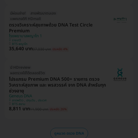
มีผ่อนจ่าย!
สายพัฒนาตนเอง
เเพคเกจดีที HDmall
ตรวจวิเคราะห์สุขภาพด้วย DNA Test Circle
Premium
โรงพยาบาลพญาไท 1
ราชเทวี
BTS พญาไท
35,640 บาท
37,030 บาท
ประหยัด 4%
มี HDreview
ผลตรวจใช้ได้ตลอดชีวิต
โปรแกรม Premium DNA 500+ รายการ ตรวจ
วิเคราะห์สุขภาพ และ พรสวรรค์ จาก DNA สำหรับทุก
ช่วงอายุ
Geneus DNA
ลาดพร้าว , ปทุมวัน , ประเวศ
BTS สยาม
8,811 บาท
11,900 บาท
ประหยัด 26%
ดูหมวด ตรวจ DNA