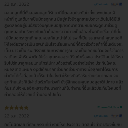
22 ธ.ค. 2022
ดูรีวิวต้นฉบับ
คลอดลูกที่นี่ทั้งสองคนลูกก็รักษาที่นี่ตลอดประทับใจทั้งแพทย์และเจ้า
หน้าที่ ดูแลดีมากเป็นมิตรทุกคน มีอยู่ครั้งนึงลูกชายปวดขาเดินไม่ได้มีไข้
สูงตลอดอยู่ยันฮีสองวันคุณหมอสุชาติดีมากตามหมอกระดูกมาช่วยดู
คุณหมอเค้าปรึกษากันแล้วก็บอกเราว่าน่าจะเป็นข้อสะโพกติดเชื้อแต่ที่นั่น
ไม่มีหมอกระดูกเด็กคุณหมอก็แนะนำให้ไป รพ.ที่เป็น รร.แพทย์ คุณหมอก็
ให้ไอเดียว่าควรเป็น รพ.ที่เป็นโรงเรียนแพทย์ที่ต้องเร็วด้วยถ้าที่อื่นเตียงจะ
เต็ม น่าจะเป็น รพ.ศิริราชปิยมหาราชการุณ และเป็นเอกชนด้วยจะเร็วในการ
หาเตียงเพื่อรีบผ่าตัดให้เร็ว คุณหมอสุชาติรีบทำเรื่องเอาประวัติคนไข้ให้เรา
รีบไปรักษาลูกเลยแถมโทรไปถามด้วยว่าเป็นอย่างไรบ้าง ประทับใจคุณ
หมอสุชาติแผนก opdเด็กมากที่ช่วยคิดช่วยหาทางเพื่อลูกเราได้รับการ
ผ่าตัดได้เร็วที่สุดแล้วก็รีบทำใบส่งตัวให้กระตือรือร้นช่วยเรามากเลย จน
สุดท้ายแล้วก็ได้ผ่าตัดเร็วทันท่วงที ยังรู้สึกขอบคุณหมอสุชาติไม่หาย แล้ว
ก็ประทับใจหมออีกหลายท่านบางท่านก็ไปทำงานที่อื่นแล้วประทับใจหมอที่
ผ่าคลอดให้ด้วยแต่ท่านออกไปแล้ว
รีวิวสถานที่ให้บริการ 🏥
22 ธ.ค. 2022
ดูรีวิวต้นฉบับ
คิดไม่ผิดเลย ที่ศัลยกรรมที่นี่ เรามีโรคประจำตัว ตัดสินใจทำตาสองชั้นกับ