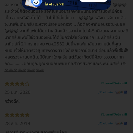
จอดรถกว้างขวาง​ ว่างเยอะ​ อาจเป็นมาถึงตั้งแต่เช้า​ ตี​ 5​ พอดี... 😁😁😁
ระหว่างนี้ก็ต้องนอนรอ​ รอคุณ​หมอมารักษาแฟนที่มีอาการมองไม่ค่อย
เห็น​ อ่านหนังสือไม่ได้... ถ้าไม่ได้ใส่แว่นตา... 😁😁😁 หลังการรักษาแล้ว
จะมาเพิ่มเติมครับ ระหว่างนั่รอหมอตรวจ... ก้อต้องหาที่นอนรอซะหน่อย
😁😁😁 จากที่แฟนได้มาทำเลสิค​แล้วเวลาผ่านไป​ 4-5​ เดือน​ผลงาน​หมอดี
มากครับแฟนใช้​ชีวิตมองเห็น​ได้​ดีขึ้นกว่าใส่แว่นตา​มาก​ แนะนำ​ครับ วัน
อาทิตย์​ที่​ 21​ กรกฎาคม​ พ.ศ.2562​ วันนี้พาแฟนกลับมาตามนัดที่คุณ
หมอแจ้งให้มาตรวจสุขภาพ​ดวงตา​ ซึ่งก็เลยเวลานัดมา3เดือนแล้ว😁😁😁
ผลตรวจ​ผ่านปกติไม่มีปัญหา​ใดๆครับ​ แต่วันอาทิตย์​นี่คิวยาวววววมากก
กก........... ขอบคุณ​คุณ​หมอกับพยาบาลสาวๆสวยๆและร.พ.ยันฮี​ครับ🙏
🙏🙏🙏🙏🙏🙏🙏🙏🙏
รีวิวสถานที่ให้บริการ 🏥
25 ม.ค. 2020
ดูรีวิวต้นฉบับ
กว้างดีค่ะ
รีวิวสถานที่ให้บริการ 🏥
28 ธ.ค. 2019
ดูรีวิวต้นฉบับ
บริการดีมากพนักงานสุภาพเรียบร้อย