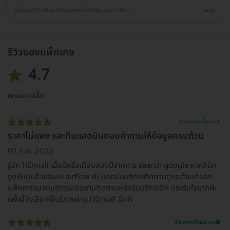
ผ่อน 6,000.00 บ./เดือน ดอกเบี้ย 0% นาน 6 เดือน
ขยาย
รีวิวของแพ็กเกจ
4.7
คะแนนเฉลี่ย
รีวิวสำหรับแพ็กเกจ ⭐
ราคาไม่แพง และทีมแอดมินตอบคำถามให้ข้อมูลครบถ้วน
07 ก.พ. 2022
รู้จัก HDmall เมื่อปีหรือเกือบสองปีจากการ search google หาคลีนิก
ขูดหินปูนด้วยระบบ airflow ค่ะ แอดมินบริการติดตามดูแลตั้งแต่จอง
แพ็คเกจจนจบบริการสอบถามติดตามหลังรับบริการอีก ประทับใจมากค่ะ
ครั้งนี้จึงเลือกใช้บริการผ่าน HDmall อีกค่ะ
รีวิวสถานที่ให้บริการ 🏥