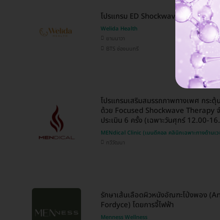
โปรแกรม ED Shockwave ฟื้นฟูสมรรถ
Welida Health
ยานนาวา
BTS ช่องนนทรี
โปรแกรมเสริมสมรรถภาพทางเพศ กระตุ้น
ด้วย Focused Shockwave Therapy จำน
ประเมิน 6 ครั้ง (เฉพาะวันศุกร์ 12.00-16
MENdical Clinic (เมนดีคอล คลินิกเฉพาะทางด้านเว
ทวีวัฒนา
รักษาเส้นเลือดผิวหนังอัณฑะโป่งพอง 
Fordyce) โดยการจี้ไฟฟ้า
Menness Wellness