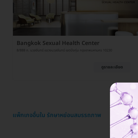
Bangkok Sexual Health Center
8/888 ถ. นวลจันทร์ แขวงนวลจันทร์ เขตบึงกุ่ม กรุงเทพมหานคร 10230
ดูรายละเอียด
แพ็กเกจอื่นใน รักษาหย่อนสมรรถภาพ