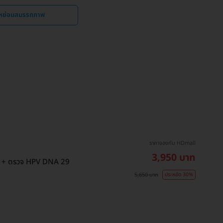
าหย่อนสมรรถภาพ
ราคาจองกับ HDmall
3,950 บาท
ิด + ตรวจ HPV DNA 29
5,650 บาท
ประหยัด 30%