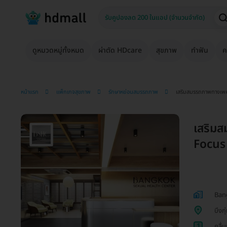
ดูหมวดหมู่ทั้งหมด
ผ่าตัด HDcare
สุขภาพ
ทำฟัน
ค
หน้าแรก
แพ็กเกจสุขภาพ
รักษาหย่อนสมรรถภาพ
เสริมสมรรถภาพทางเพ
เสริม
Focus
Ban
บึงกุ
1
คลื่