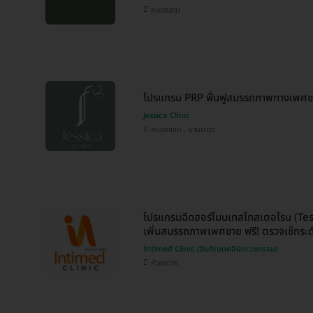
คลองสาน
โปรแกรม PRP ฟื้นฟูสมรรถภาพทางเพศชาย
Jessica Clinic
หนองแขม , ยานนาวา
โปรแกรมฉีดฮอร์โมนเทสโทสเตอโรน (Tes
เพิ่มสมรรถภาพเพศชาย ฟรี! ตรวจเช็กระดั
Intimed Clinic (อินทิเมดคลินิกเวชกรรม)
ห้วยขวาง