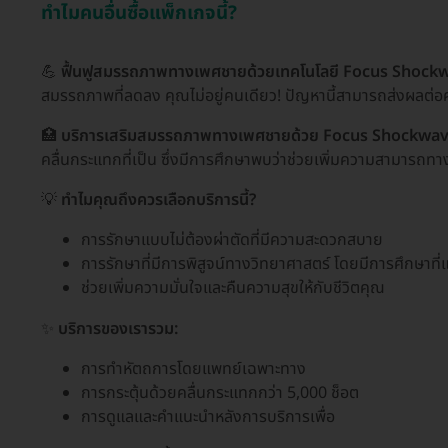
ทำไมคนอื่นซื้อแพ็กเกจนี้?
💪
ฟื้นฟูสมรรถภาพทางเพศชายด้วยเทคโนโลยี Focus Shock
สมรรถภาพที่ลดลง คุณไม่อยู่คนเดียว! ปัญหานี้สามารถส่งผลต่อ
🏥
บริการเสริมสมรรถภาพทางเพศชายด้วย Focus Shockwa
คลื่นกระแทกที่เป็น ซึ่งมีการศึกษาพบว่าช่วยเพิ่มความสามารถทา
💡
ทำไมคุณถึงควรเลือกบริการนี้?
การรักษาแบบไม่ต้องผ่าตัดที่มีความสะดวกสบาย
การรักษาที่มีการพิสูจน์ทางวิทยาศาสตร์ โดยมีการศึกษาที
ช่วยเพิ่มความมั่นใจและคืนความสุขให้กับชีวิตคุณ
✨
บริการของเรารวม:
การทำหัตถการโดยแพทย์เฉพาะทาง
การกระตุ้นด้วยคลื่นกระแทกกว่า 5,000 ช็อต
การดูแลและคำแนะนำหลังการบริการเพื่อ