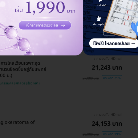
ราคาจองกับ HDmall
ภาพเพศชาย
5,335 บาท
6,500 บาท
ประหยัด 18%
ราคาจองกับ HDmall
การไหลเวียนเฉพาะจุด
21,243 บาท
วนช็อตขึ้นอยู่กับแพทย์
.00 น.)
27,000 บาท
ประหยัด 21%
ชกรรมศัลยศาสตร์ยูโรวิทยา)
ราคาจองกับ HDmall
(Angiokeratoma of
24,153 บาท
29,900 บาท
ประหยัด 19%