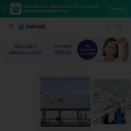
×
รับส่วนลด 200 บ. เพียงโหลดแอป HDmall ครั้งแรก
โหลดเลย
พร้อมรับสิทธิประโยชน์มากมาย