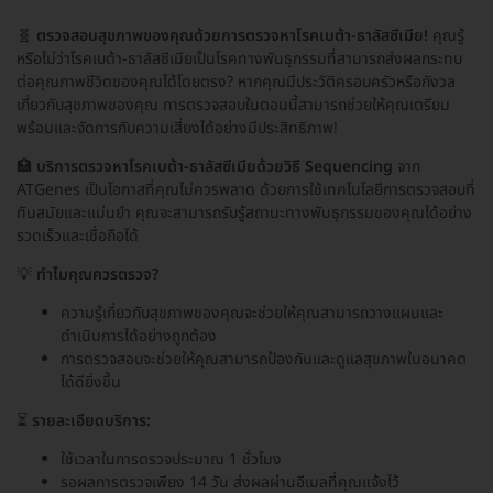
🧬
ตรวจสอบสุขภาพของคุณด้วยการตรวจหาโรคเบต้า-ธาลัสซีเมีย!
คุณรู้
หรือไม่ว่าโรคเบต้า-ธาลัสซีเมียเป็นโรคทางพันธุกรรมที่สามารถส่งผลกระทบ
ต่อคุณภาพชีวิตของคุณได้โดยตรง? หากคุณมีประวัติครอบครัวหรือกังวล
เกี่ยวกับสุขภาพของคุณ การตรวจสอบในตอนนี้สามารถช่วยให้คุณเตรียม
พร้อมและจัดการกับความเสี่ยงได้อย่างมีประสิทธิภาพ!
🏥
บริการตรวจหาโรคเบต้า-ธาลัสซีเมียด้วยวิธี Sequencing
จาก
ATGenes เป็นโอกาสที่คุณไม่ควรพลาด ด้วยการใช้เทคโนโลยีการตรวจสอบที่
ทันสมัยและแม่นยำ คุณจะสามารถรับรู้สถานะทางพันธุกรรมของคุณได้อย่าง
รวดเร็วและเชื่อถือได้
💡
ทำไมคุณควรตรวจ?
ความรู้เกี่ยวกับสุขภาพของคุณจะช่วยให้คุณสามารถวางแผนและ
ดำเนินการได้อย่างถูกต้อง
การตรวจสอบจะช่วยให้คุณสามารถป้องกันและดูแลสุขภาพในอนาคต
ได้ดียิ่งขึ้น
⏳
รายละเอียดบริการ:
ใช้เวลาในการตรวจประมาณ 1 ชั่วโมง
รอผลการตรวจเพียง 14 วัน ส่งผลผ่านอีเมลที่คุณแจ้งไว้