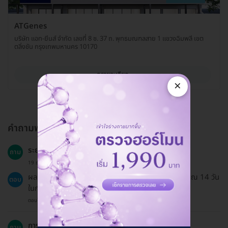
ATGenes
บริษัท แอท-ยีนส์ จำกัด เลขที่ 8 ซ. 37 ถ. พุทธมณฑลสาย 1 แขวงฉิมพลี เขต
ตลิ่งชัน กรุงเทพมหานคร 10170
ดูรายละเอียด
×
คำถามพบบ่อย
ระยะเวลาในการรอผลการตรวจใช้เวลานานแค่ไหน?
ถาม
19 ธ.ค. 2024
ผลการตรวจความผิดปกติทางพันธุกรรมจะใช้เวลาประมาณ 14 วัน
ตอบ
ในการส่งผลไปยังอีเมลที่ท่านแจ้งไว้.
ตอบโดยทีมงาน HD
การตรวจนี้เหมาะสำหรับกลุ่มอายุใดบ้าง?
ถาม