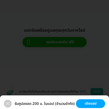
แอดมินพร้อมดูแลคุณทุกวันทางไลน์
คุยกับแอดมิน ฟรี!
ตกลง
เราใช้คุกกี้เพื่อให้คุณได้รับประสบการณ์ออนไลน์ที่ดีที่สุด
ได้ที่นี่
รับคูปองลด 200 บ. ในแอป (จำนวนจำกัด)
เปิดแอป
ตรวจสุขภาพ
เลสิก
วัคซีน HPV
มะเร็งหญิง
ช่วยเหลือ
โหลดแอพ