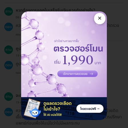
หากต้องการออกใบเสร็จรับเงินควรทำอย่างไร?
ถาม
×
08 ม.ค. 2023
ควรแจ้งล่วงหน้าที่คลินิกเพื่อขอรับใบเสร็จรับเงินในวันที่เข้าตรวจ
ตอบ
ตอบโดยทีมงาน HD
คูปองมีอายุเท่าไหร่?
ถาม
19 ธ.ค. 2024
คูปองมีอายุ 60 วันนับตั้งแต่วันที่ซื้อ
ตอบ
ตอบโดยทีมงาน HD
จะต้องเตรียมตัวอย่างไรบ้างก่อนเข้ารับการตรวจ?
ถาม
19 ธ.ค. 2024
ควรแจ้งข้อมูลเกี่ยวกับอาการและประวัติการสัมผัสกับผู้ป่วยติด
ตอบ
เชื้อให้คลินิกทราบ และหากมีการใช้ยาหรือยาต้านไวรัส ควรปรึกษา
แพทย์ก่อนเพื่อให้แน่ใจว่าไม่มีผลกระทบ