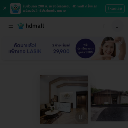
×
รับส่วนลด 200 บ. เพียงโหลดแอป HDmall ครั้งแรก
โหลดเลย
พร้อมรับสิทธิประโยชน์มากมาย