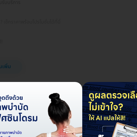
นรับบริการ
? เช็กราคาพร้อมโปรโมชั่นได้ที่นี่
ll
นเพิ่ม
มดอายุ ส่วนครั้งต่อๆ ไปขึ้นอยู่กับเงื่อนไขของคลินิก
์ที่ระบุไว้ในคูปอง ก่อนวันนัดอย่างน้อย 3 วันทำการ แต่ต้องรับ
ะบุในคูปอง)
รให้แอดมินทราบ เพื่อจะได้ระบุบนคูปอง
ิการ สามารถจ่ายที่ร้านได้โดยตรง