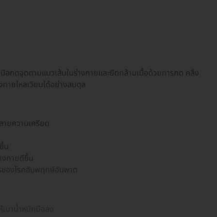
วมือกดจุดตามแนวเส้นในร่างกายและยืดกล้ามเนื้อด้วยการกด คลึง
่างกายไหลเวียนได้อย่างสมดุล
คลายความเครียด
ึ้น
งกายดีขึ้น
ารของโรคอัมพฤกษ์อัมพาต
้เบาน้ำหนักมือลง