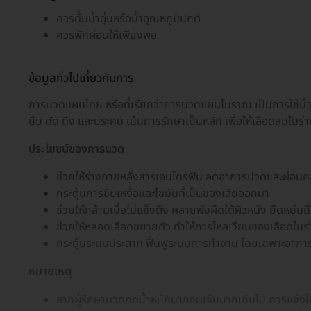
ควรดื่มน้ำอุ่นหรือน้ำอุณหภูมิปกติ
ควรพักผ่อนให้เพียงพอ
ข้อมูลทั่วไปเกี่ยวกับการ
การนวดแผนไทย หรือที่เรียกว่าการนวดแผนโบราณ เป็นการใช้นิ้
บีบ ดัด ดึง และประคบ เน้นการรักษาเป็นหลัก เพื่อให้เลือดลมในร
ประโยชน์ของการนวด
ช่วยให้ร่างกายหลั่งสารเอนโดรฟิน ลดอาการปวดและผ่อน
กระตุ้นการขับเหงื่อและไขมันที่เป็นของเสียออกมา
ช่วยให้กล้ามเนื้อไม่แข็งตึง คลายพังผืดใต้ผิวหนัง ยืดหยุ่นดีข
ช่วยให้หลอดเลือดขยายตัว ทำให้การไหลเวียนของเลือดในร่า
กระตุ้นระบบประสาท ฟื้นฟูระบบการทำงาน โดยเฉพาะอาก
หมายเหตุ
หากผู้รักษานวดกดน้ำหนักมากจนเจ็บมากเกินไป ควรแจ้งให