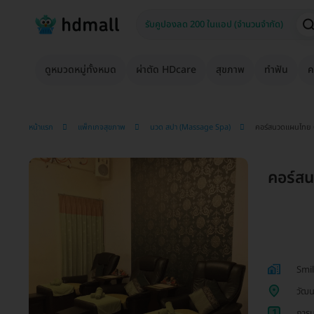
ดูหมวดหมู่ทั้งหมด
ผ่าตัด HDcare
สุขภาพ
ทำฟัน
ค
หน้าแรก
แพ็กเกจสุขภาพ
นวด สปา (Massage Spa)
คอร์สนวดแผนไทย 60
คอร์สน
Smi
วัฒน
1
การน