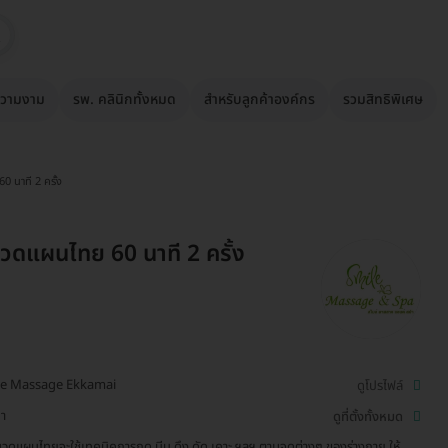
วามงาม
รพ. คลินิกทั้งหมด
สำหรับลูกค้าองค์กร
รวมสิทธิพิเศษ
 นาที 2 ครั้ง
วดแผนไทย 60 นาที 2 ครั้ง
le Massage Ekkamai
ดูโปรไฟล์
า
ดูที่ตั้งทั้งหมด
วดแผนไทยจะใช้เทคนิคการกด บีบ ดึง ดัด เคาะ ฯลฯ ตามจุดต่างๆ ของร่างกาย ให้