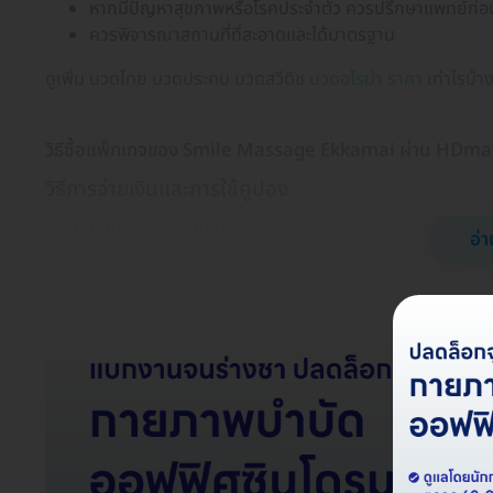
หากมีปัญหาสุขภาพหรือโรคประจำตัว ควรปรึกษาแพทย์ก่อ
ควรพิจารณาสถานที่ที่สะอาดและได้มาตรฐาน
ดูเพิ่ม นวดไทย นวดประคบ นวดสวีดิช
นวดอโรม่า ราคา
เท่าไรบ้าง
วิธีซื้อแพ็กเกจของ Smile Massage Ekkamai ผ่าน HDma
วิธีการจ่ายเงินและการใช้คูปอง
กดชำระเงินออนไลน์
อ่า
รับคูปองทางอีเมลภายใน 24 ชั่วโมง
โทรนัดหรือเลื่อนนัดกับคลินิกได้โดยตรงตามข้อมูลในคูปอง
ยื่นคูปองที่คลินิกเพื่อรับบริการ
เงื่อนไขการใช้คูปอง
สำหรับแพ็กเกจแบบคอร์ส ต้องรับบริการครั้งแรกก่อนคูปองห
คุณสามารถเลื่อนนัดได้ด้วยตัวเอง ตามเบอร์โทรศัพท์หรือไลน
บริการก่อนคูปองหมดอายุ (คูปองมีอายุ 30-60 วัน ตามที่ร
สามารถซื้อแพ็กเกจให้คนอื่นได้ เพียงแจ้งชื่อผู้จะรับบริกา
อาจมีค่าใช้จ่ายเพิ่มเติมขึ้นอยู่กับเงื่อนไขของสถานที่ให้บร