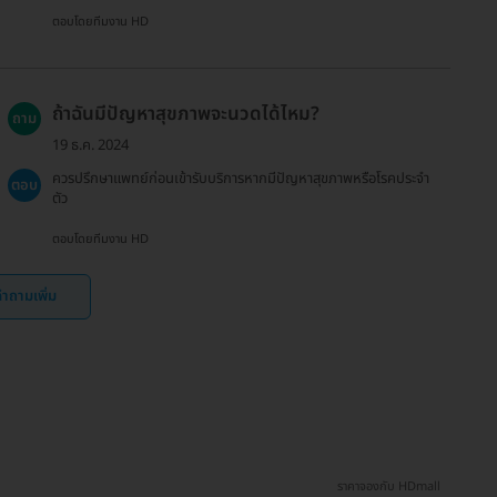
ตอบโดยทีมงาน HD
ถ้าฉันมีปัญหาสุขภาพจะนวดได้ไหม?
ถาม
19 ธ.ค. 2024
ควรปรึกษาแพทย์ก่อนเข้ารับบริการหากมีปัญหาสุขภาพหรือโรคประจำ
ตอบ
ตัว
ตอบโดยทีมงาน HD
ำถามเพิ่ม
ราคาจองกับ HDmall