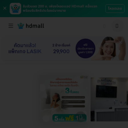
×
รับส่วนลด 200 บ. เพียงโหลดแอป HDmall ครั้งแรก
โหลดเลย
พร้อมรับสิทธิประโยชน์มากมาย