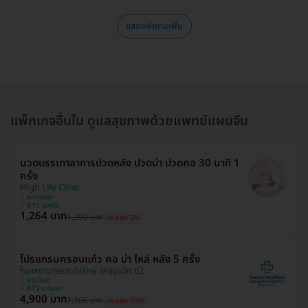
แสดงคำถามเพิ่ม
แพ็กเกจอื่นใน ดูแลสุขภาพด้วยแพทย์แผนจีน
นวดบรรเทาอาการปวดหลัง ปวดบ่า ปวดคอ 30 นาที 1
ครั้ง
High Life Clinic
คลองเตย
BTS เอกมัย
1,264 บาท
1,290 บาท
ประหยัด 2%
โปรแกรมครอบแก้ว คอ บ่า ไหล่ หลัง 5 ครั้ง
โรงพยาบาลรวมใจรักษ์ @สุขุมวิท 62
พระโขนง
BTS บางจาก
4,900 บาท
7,305 บาท
ประหยัด 33%