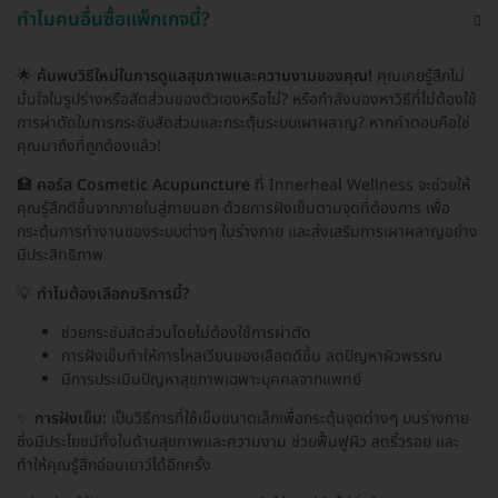
ทำไมคนอื่นซื้อแพ็กเกจนี้?
🌟
ค้นพบวิธีใหม่ในการดูแลสุขภาพและความงามของคุณ!
คุณเคยรู้สึกไม่
มั่นใจในรูปร่างหรือสัดส่วนของตัวเองหรือไม่? หรือกำลังมองหาวิธีที่ไม่ต้องใช้
การผ่าตัดในการกระชับสัดส่วนและกระตุ้นระบบเผาผลาญ? หากคำตอบคือใช่
คุณมาถึงที่ถูกต้องแล้ว!
🏥
คอร์ส Cosmetic Acupuncture
ที่ Innerheal Wellness จะช่วยให้
คุณรู้สึกดีขึ้นจากภายในสู่ภายนอก ด้วยการฝังเข็มตามจุดที่ต้องการ เพื่อ
กระตุ้นการทำงานของระบบต่างๆ ในร่างกาย และส่งเสริมการเผาผลาญอย่าง
มีประสิทธิภาพ
💡
ทำไมต้องเลือกบริการนี้?
ช่วยกระชับสัดส่วนโดยไม่ต้องใช้การผ่าตัด
การฝังเข็มทำให้การไหลเวียนของเลือดดีขึ้น ลดปัญหาผิวพรรณ
มีการประเมินปัญหาสุขภาพเฉพาะบุคคลจากแพทย์
✨
การฝังเข็ม:
เป็นวิธีการที่ใช้เข็มขนาดเล็กเพื่อกระตุ้นจุดต่างๆ บนร่างกาย
ซึ่งมีประโยชน์ทั้งในด้านสุขภาพและความงาม ช่วยฟื้นฟูผิว ลดริ้วรอย และ
ทำให้คุณรู้สึกอ่อนเยาว์ได้อีกครั้ง