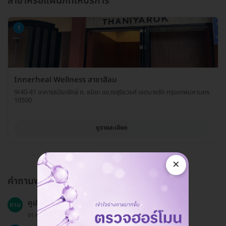
สาขาหรือแผนกที่ให้บริการ
1
Innerheal Wellness สาขาสีลม
9/40-41 อาคารธนิยะรักษ์ ถ. ธนิยะ แขวงสุริยวงศ์ เขตบางรัก กรุงเทพมหานคร
10500
ดูรายละเอียด
×
คำถามพบบ่อย
คูปองหมดอายุเมื่อไหร่?
ถาม
01 ก.ย. 2024