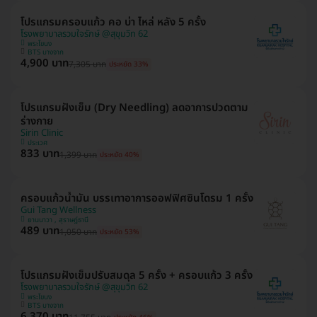
โปรแกรมครอบแก้ว คอ บ่า ไหล่ หลัง 5 ครั้ง
โรงพยาบาลรวมใจรักษ์ @สุขุมวิท 62
พระโขนง
BTS บางจาก
4,900 บาท
7,305 บาท
ประหยัด 33%
โปรแกรมฝังเข็ม (Dry Needling) ลดอาการปวดตาม
ร่างกาย
Sirin Clinic
ประเวศ
833 บาท
1,399 บาท
ประหยัด 40%
ครอบแก้วน้ำมัน บรรเทาอาการออฟฟิศซินโดรม 1 ครั้ง
Gui Tang Wellness
ยานนาวา , สุราษฎ์ธานี
489 บาท
1,050 บาท
ประหยัด 53%
โปรแกรมฝังเข็มปรับสมดุล 5 ครั้ง + ครอบแก้ว 3 ครั้ง
โรงพยาบาลรวมใจรักษ์ @สุขุมวิท 62
พระโขนง
BTS บางจาก
6,370 บาท