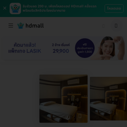
×
รับส่วนลด 200 บ. เพียงโหลดแอป HDmall ครั้งแรก
โหลดเลย
พร้อมรับสิทธิประโยชน์มากมาย