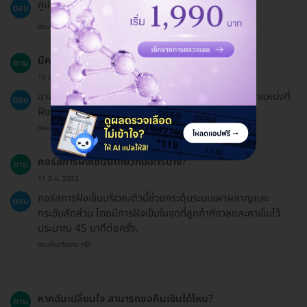
คูปองจะมีอายุ 60 วันนับจากวันที่ซื้อ.
ตอบ
ตอบโดยทีมงาน HD
มีความเสี่ยงหรือผลข้างเคียงอะไรบ้างจากการฝังเข็ม?
ถาม
19 ธ.ค. 2024
อาจรู้สึกเจ็บปวด วิงเวียน หรือมีรอยฟกช้ำได้ ขึ้นอยู่กับตำแหน่งที่
ตอบ
ฝังเข็ม.
ตอบโดยทีมงาน HD
คอร์สการฝังเข็มนี้เกี่ยวกับอะไรบ้าง?
ถาม
11 มิ.ย. 2023
คอร์สการฝังเข็มบริเวณตัวนี้ช่วยกระตุ้นระบบเผาผลาญและ
ตอบ
กระชับสัดส่วน โดยมีการฝังเข็มในจุดที่ลูกค้ากังวลและคาเข็มไว้
ประมาณ 45 นาทีต่อครั้ง.
ตอบโดยทีมงาน HD
หากฉันเปลี่ยนใจ สามารถขอคืนเงินได้ไหม?
ถาม