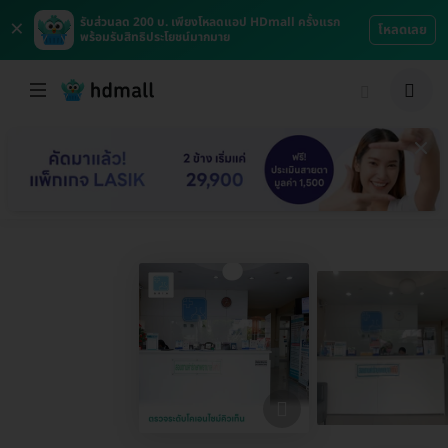
×
รับส่วนลด 200 บ. เพียงโหลดแอป HDmall ครั้งแรก
โหลดเลย
พร้อมรับสิทธิประโยชน์มากมาย