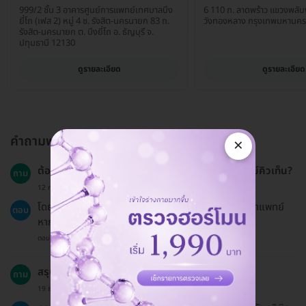
999/2 ชั้น 3 อาคารศูนย์การแพทย์เทศบาลบึง
6 110 ถ. ลาดพร้าว แขวงพลั
ยี่โถ (เฟส 2) หมู่ 4 ซ. รังสิต-นครนายก 83 ถ.
วังทองหลาง กรุงเทพมหานค
รังสิต-นครนายก ต. บึงยี่โถ อ. ธัญบุรี จ.
ปทุมธานี 12130
ดูรายละเอียด
ดูรายละเอียด
คำถามพบบ่อย
×
ต้องเตรียมตัวอย่างไรสำหรับการตรวจระดับโคเอนไซม์คิวเท็น?
ถาม
12 ก.พ. 2023
โดยทั่วไปไม่จำเป็นต้องเตรียมตัวมาก แต่อาจต้องปรึกษาแพทย์
ตอบ
หากคุณกำลังใช้ยาหรือมีปัญหาสุขภาพเฉพาะ.
ตอบโดยทีมงาน HD
สรุปขั้นตอนการจองแพ็กเกจผ่าน HDmall คืออะไร?
ถาม
19 ธ.ค. 2024