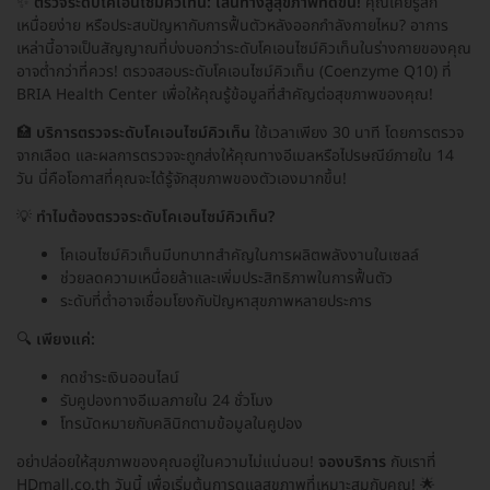
✨
ตรวจระดับโคเอนไซม์คิวเท็น: เส้นทางสู่สุขภาพที่ดีขึ้น!
คุณเคยรู้สึก
เหนื่อยง่าย หรือประสบปัญหากับการฟื้นตัวหลังออกกำลังกายไหม? อาการ
เหล่านี้อาจเป็นสัญญาณที่บ่งบอกว่าระดับโคเอนไซม์คิวเท็นในร่างกายของคุณ
อาจต่ำกว่าที่ควร! ตรวจสอบระดับโคเอนไซม์คิวเท็น (Coenzyme Q10) ที่
BRIA Health Center เพื่อให้คุณรู้ข้อมูลที่สำคัญต่อสุขภาพของคุณ!
🏥
บริการตรวจระดับโคเอนไซม์คิวเท็น
ใช้เวลาเพียง 30 นาที โดยการตรวจ
จากเลือด และผลการตรวจจะถูกส่งให้คุณทางอีเมลหรือไปรษณีย์ภายใน 14
วัน นี่คือโอกาสที่คุณจะได้รู้จักสุขภาพของตัวเองมากขึ้น!
💡
ทำไมต้องตรวจระดับโคเอนไซม์คิวเท็น?
โคเอนไซม์คิวเท็นมีบทบาทสำคัญในการผลิตพลังงานในเซลล์
ช่วยลดความเหนื่อยล้าและเพิ่มประสิทธิภาพในการฟื้นตัว
ระดับที่ต่ำอาจเชื่อมโยงกับปัญหาสุขภาพหลายประการ
🔍
เพียงแค่:
กดชำระเงินออนไลน์
รับคูปองทางอีเมลภายใน 24 ชั่วโมง
โทรนัดหมายกับคลินิกตามข้อมูลในคูปอง
อย่าปล่อยให้สุขภาพของคุณอยู่ในความไม่แน่นอน!
จองบริการ
กับเราที่
HDmall.co.th วันนี้ เพื่อเริ่มต้นการดูแลสุขภาพที่เหมาะสมกับคุณ! 🌟