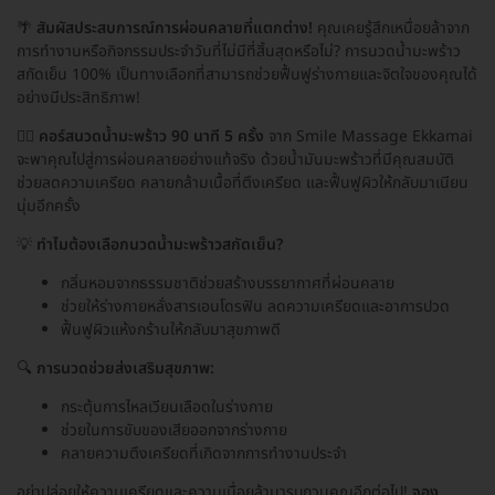
🌴
สัมผัสประสบการณ์การผ่อนคลายที่แตกต่าง!
คุณเคยรู้สึกเหนื่อยล้าจาก
การทำงานหรือกิจกรรมประจำวันที่ไม่มีที่สิ้นสุดหรือไม่? การนวดน้ำมะพร้าว
สกัดเย็น 100% เป็นทางเลือกที่สามารถช่วยฟื้นฟูร่างกายและจิตใจของคุณได้
อย่างมีประสิทธิภาพ!
💆‍♀️
คอร์สนวดน้ำมะพร้าว 90 นาที 5 ครั้ง
จาก Smile Massage Ekkamai
จะพาคุณไปสู่การผ่อนคลายอย่างแท้จริง ด้วยน้ำมันมะพร้าวที่มีคุณสมบัติ
ช่วยลดความเครียด คลายกล้ามเนื้อที่ตึงเครียด และฟื้นฟูผิวให้กลับมาเนียน
นุ่มอีกครั้ง
💡
ทำไมต้องเลือกนวดน้ำมะพร้าวสกัดเย็น?
กลิ่นหอมจากธรรมชาติช่วยสร้างบรรยากาศที่ผ่อนคลาย
ช่วยให้ร่างกายหลั่งสารเอนโดรฟิน ลดความเครียดและอาการปวด
ฟื้นฟูผิวแห้งกร้านให้กลับมาสุขภาพดี
🔍
การนวดช่วยส่งเสริมสุขภาพ:
กระตุ้นการไหลเวียนเลือดในร่างกาย
ช่วยในการขับของเสียออกจากร่างกาย
คลายความตึงเครียดที่เกิดจากการทำงานประจำ
อย่าปล่อยให้ความเครียดและความเมื่อยล้ามารบกวนคุณอีกต่อไป!
จอง