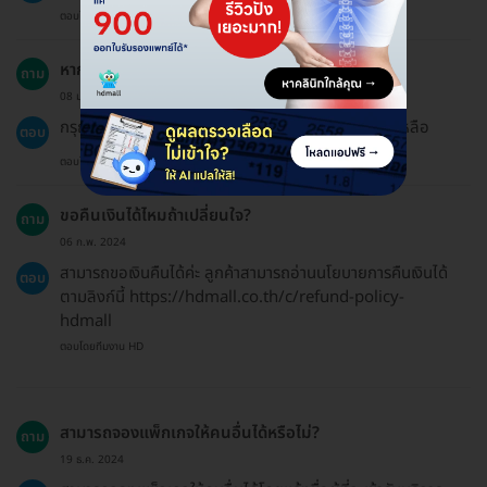
ตอบโดยทีมงาน HD
หากลืมรหัสคูปองทำอย่างไร?
ถาม
08 ม.ค. 2023
กรุณาติดต่อทีมบริการลูกค้าผ่านแชทเพื่อขอความช่วยเหลือ
ตอบ
ตอบโดยทีมงาน HD
ขอคืนเงินได้ไหมถ้าเปลี่ยนใจ?
ถาม
06 ก.พ. 2024
สามารถขอเงินคืนได้ค่ะ ลูกค้าสามารถอ่านนโยบายการคืนเงินได้
ตอบ
ตามลิงก์นี้ https://hdmall.co.th/c/refund-policy-
hdmall
ตอบโดยทีมงาน HD
สามารถจองแพ็กเกจให้คนอื่นได้หรือไม่?
ถาม
19 ธ.ค. 2024