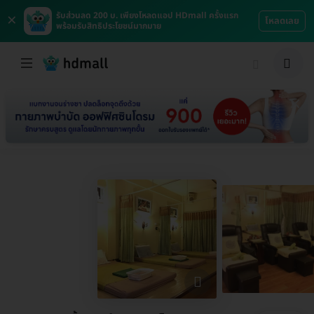
×
รับส่วนลด 200 บ. เพียงโหลดแอป HDmall ครั้งแรก
โหลดเลย
พร้อมรับสิทธิประโยชน์มากมาย