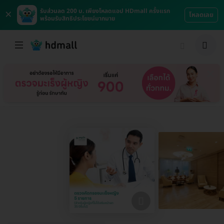
×
รับส่วนลด 200 บ. เพียงโหลดแอป HDmall ครั้งแรก
โหลดเลย
พร้อมรับสิทธิประโยชน์มากมาย