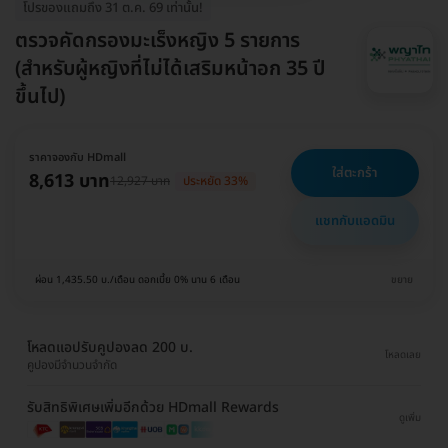
โปรของแถมถึง 31 ต.ค. 69 เท่านั้น!
ตรวจคัดกรองมะเร็งหญิง 5 รายการ
(สำหรับผู้หญิงที่ไม่ได้เสริมหน้าอก 35 ปี
ขึ้นไป)
ราคาจองกับ HDmall
ใส่ตะกร้า
8,613 บาท
12,927 บาท
ประหยัด 33%
แชทกับแอดมิน
ผ่อน 1,435.50 บ./เดือน ดอกเบี้ย 0% นาน 6 เดือน
ขยาย
โหลดแอปรับคูปองลด 200 บ.
โหลดเลย
คูปองมีจำนวนจำกัด
รับสิทธิพิเศษเพิ่มอีกด้วย HDmall Rewards
ดูเพิ่ม