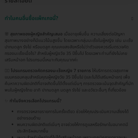
รายละเอียด
ทำไมคนอื่นซื้อแพ็กเกจนี้?
🌸
สุขภาพของผู้หญิงสำคัญเสมอ
เมื่ออายุเพิ่มขึ้น ความเสี่ยงต่อปัญหา
สุขภาพบางอย่างก็มีแนวโน้มสูงขึ้น โดยเฉพาะกลุ่มมะเร็งในผู้หญิง เช่น มะเร็ง
ปากมดลูก รังไข่ หรือมดลูก คุณเคยสงสัยหรือไม่ว่าตัวเองควรเริ่มตรวจคัด
กรองมะเร็งเมื่อไร? สำหรับผู้หญิงวัย 35 ปีขึ้นไป โดยเฉพาะท่านที่ยังไม่เคย
เสริมหน้าอก โปรแกรมนี้เหมาะกับคุณมากค่ะ
👩‍⚕️
โปรแกรมตรวจคัดกรองมะเร็งหญิง 7 รายการ
ให้บริการตรวจสุขภาพ
แบบครอบคลุมสำหรับคุณผู้หญิงวัย 35 ปีขึ้นไป (และไม่ได้เสริมหน้าอก) เพื่อ
ค้นหาความผิดปกติที่อาจเกิดขึ้นได้ตั้งแต่เนิ่นๆ การตรวจจะเน้นจุดสำคัญที่มัก
พบในผู้หญิงไทย อาทิ ปากมดลูก มดลูก รังไข่ และอวัยวะอื่นๆ ที่เกี่ยวข้อง
✨
ทำไมจึงควรเลือกโปรแกรมนี้?
การตรวจหลายรายการในครั้งเดียว ช่วยให้คุณประเมินความเสี่ยงได้
อย่างรอบด้าน
พบความผิดปกติแต่เนิ่นๆ อาจช่วยให้การดูแลหรือรักษาในอนาคตมี
ประสิทธิผลมากขึ้น
เหมาะสำหรับผู้หญิงที่ไม่ได้เสริมหน้าอก เพราะเทคนิคการตรวจและ