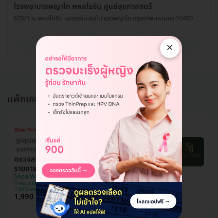
โรงพยาบาลพญาไท พหลโยธิน ศูนย์สุขภาพสตรี
670/1 ถ. พหลโยธิน แขวงสามเสนใน เขตพญาไท กรุงเทพมหานคร 10400
×
ดูรายละเอียด
แพ็กเกจอื่นใน ตรวจมะเร็งสำหรับผู้หญิง
ถูกสุดในเว็บ!
รวมตรวจมะเร็งยอดฮิต
ตรวจสารบ่งชี้มะเร็งหญิง Tumor Marker 5
รายการ
Seoa Wellness Clinic (โซอา คลินิกเวชกรรม)
คลองเตย
BTS เอกมัย
1,990 บาท
2,800 บาท
ประหยัด 29%