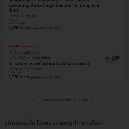
แกรมและอัลตราซาวด์เต้านม Breast Cancer
Screening สำหรับผู้หญิงที่เสริมหน้าอก ที่อายุ 35 ปี
ขึ้นไป
โรงพยาบาลพญาไท 1
ราชเทวี
BTS พญาไท
4,455 บาท
8,130 บาท
ประหยัด 45%
ซื้อผ่านเเอพมีส่วนลด
ถูกที่สุดในเว็บ!
พร้อมรับมือ!
ตรวจคัดกรองมะเร็งเต้านมด้วยวิธีอัลตราซาวด์
โรงพยาบาลเปาโล รังสิต
ปทุมธานี
1,390 บาท
1,990 บาท
ประหยัด 30%
ดูหมวด ตรวจมะเร็งสำหรับผู้หญิง
แพ็กเกจอื่นใน โรงพยาบาลพญาไท พหลโยธิน