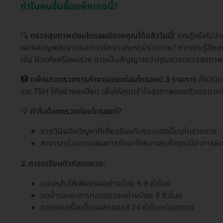
ทำไมคนอื่นซื้อแพ็กเกจนี้?
🔍
ตรวจสุขภาพต่อมไทรอยด์ของคุณได้แล้ววันนี้!
คุณรู้หรือไม่
เผาผลาญพลังงานและการรักษาอุณหภูมิร่างกาย? หากคุณรู้สึกเหน
เช่น ผิวแห้งหรือผมร่วง อาจเป็นสัญญาณว่าคุณควรตรวจสุขภาพ
🏥
แพ็กเกจตรวจการทำงานของต่อมไทรอยด์ 3 รายการ
ที่คลิน
และ TSH ได้อย่างละเอียด เพื่อให้คุณเข้าใจสุขภาพของตัวเองมากข
💡
ทำไมต้องตรวจต่อมไทรอยด์?
ช่วยวินิจฉัยปัญหาที่เกี่ยวข้องกับระบบฮอร์โมนในร่างกาย
สามารถช่วยวางแผนการรักษาที่เหมาะสมถ้าคุณมีอาการผิ
⏳
การเตรียมตัวก่อนตรวจ:
นอนหลับให้เพียงพออย่างน้อย 6-8 ชั่วโมง
งดน้ำและอาหารก่อนตรวจอย่างน้อย 8 ชั่วโมง
ควรงดเครื่องดื่มแอลกอฮอล์ 24 ชั่วโมงก่อนตรวจ