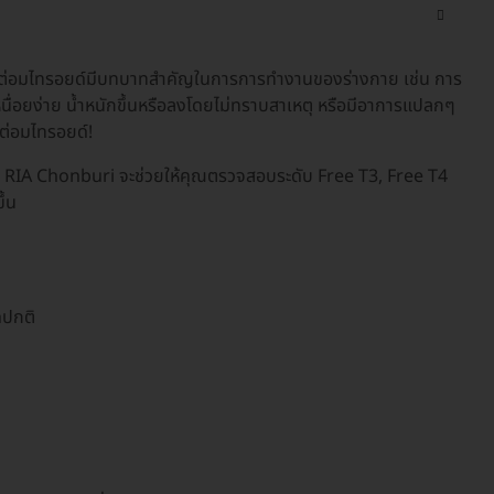
ว่าต่อมไทรอยด์มีบทบาทสำคัญในการการทำงานของร่างกาย เช่น การ
ื่อยง่าย น้ำหนักขึ้นหรือลงโดยไม่ทราบสาเหตุ หรือมีอาการแปลกๆ
ต่อมไทรอยด์!
ิก RIA Chonburi จะช่วยให้คุณตรวจสอบระดับ Free T3, Free T4
ึ้น
ดปกติ