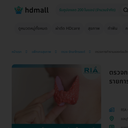
ดูหมวดหมู่ทั้งหมด
ผ่าตัด HDcare
สุขภาพ
ทำฟัน
ค
หน้าแรก
แพ็กเกจสุขภาพ
ตรวจ รักษาไทรอยด์
ตรวจการทำงานของต่อมไท
ตรวจก
รายกา
RIA 
ชลบุร
1
การต