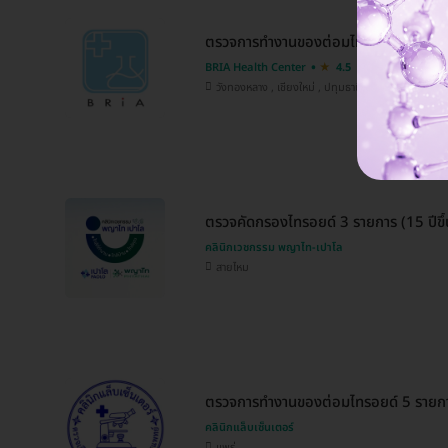
ตรวจการทำงานของต่อมไทรอยด์ TSH
BRIA Health Center
4.5
วังทองหลาง , เชียงใหม่ , ปทุมธานี
ตรวจคัดกรองไทรอยด์ 3 รายการ (15 ปีขึ้
คลินิกเวชกรรม พญาไท-เปาโล
สายไหม
ตรวจการทำงานของต่อมไทรอยด์ 5 รายก
คลินิกแล็บเซ็นเตอร์
แพร่