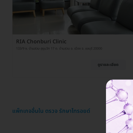
RIA Chonburi Clinic
133/9 ซ. บ้านสวน-สุขุมวิท 17 ต. บ้านสวน อ. เมือง จ. ชลบุรี 20000
ดูรายละเอียด
แพ็กเกจอื่นใน ตรวจ รักษาไทรอยด์