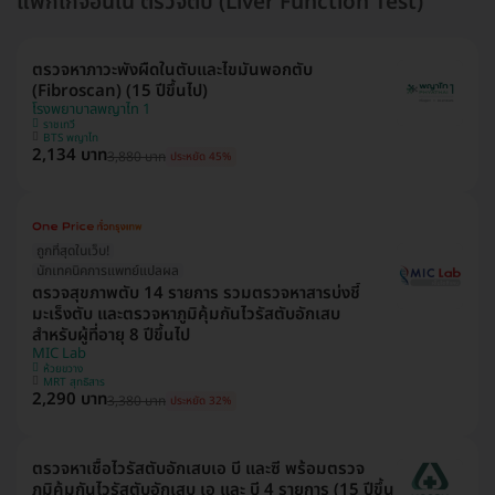
แพ็กเกจอื่นใน ตรวจตับ (Liver Function Test)
ตรวจหาภาวะพังผืดในตับและไขมันพอกตับ
(Fibroscan) (15 ปีขึ้นไป)
โรงพยาบาลพญาไท 1
ราชเทวี
BTS พญาไท
2,134 บาท
3,880 บาท
ประหยัด 45%
ถูกที่สุดในเว็บ!
นักเทคนิคการแพทย์แปลผล
ตรวจสุขภาพตับ 14 รายการ รวมตรวจหาสารบ่งชี้
มะเร็งตับ และตรวจหาภูมิคุ้มกันไวรัสตับอักเสบ
สำหรับผู้ที่อายุ 8 ปีขึ้นไป
MIC Lab
ห้วยขวาง
MRT สุทธิสาร
2,290 บาท
3,380 บาท
ประหยัด 32%
ตรวจหาเชื้อไวรัสตับอักเสบเอ บี และซี พร้อมตรวจ
ภูมิคุ้มกันไวรัสตับอักเสบ เอ และ บี 4 รายการ (15 ปีขึ้น