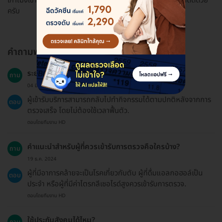
เก้าโมงเช้า รอแค่สองชั่วโมงก็ได้ผลเข้าอีเมลแล้วครับ พื้นที่สะอาดดีด้วย
ครับ
คำถามพบบ่อย
ระยะเวลาฟื้นตัวหลังการตรวจคือเท่าไหร่?
ถาม
04 มิ.ย. 2023
ผู้เข้ารับบริการสามารถกลับไปทำกิจกรรมได้ตามปกติหลังจากการ
ตอบ
ตรวจเสร็จ โดยไม่ต้องใช้เวลาฟื้นตัว.
ตอบโดยทีมงาน HD
คำแนะนำสำหรับผู้ที่ควรเข้ารับการตรวจคือใครบ้าง?
ถาม
19 ธ.ค. 2024
ผู้ที่มีอาการคล้ายจะเป็นโรคเกี่ยวกับตับ ผู้ที่ดื่มแอลกอฮอล์เป็น
ตอบ
ประจำ หรือผู้ที่มีค่าไตรกลีเซอไรด์สูงควรเข้ารับการตรวจ.
ตอบโดยทีมงาน HD
ใช้ประกันสังคมได้ไหม?
ถาม