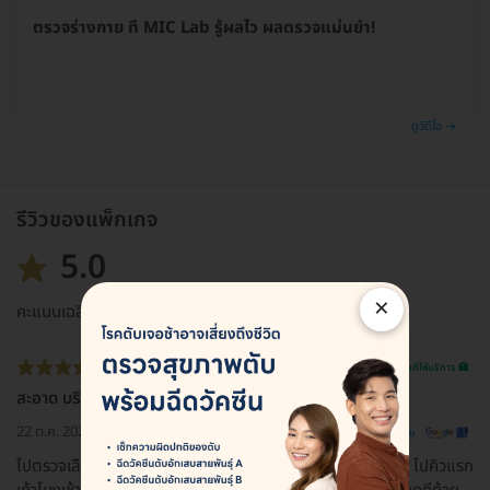
ตรวจร่างกาย ที่ MIC Lab รู้ผลไว ผลตรวจแม่นยำ!
ดูวิดีโอ →
รีวิวของแพ็กเกจ
5.0
×
คะแนนเฉลี่ย
รีวิวสถานที่ให้บริการ 🏥
สะอาด บริการดี ผลออกเร็ว
22 ต.ค. 2024
ดูรีวิวต้นฉบับ
ไปตรวจเลือดกับปัสสาวะมา เจ้าหน้าที่บริการดีและทำงานรวดเร็ว ไปคิวแรก