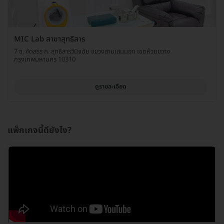
MIC Lab สาขาสุทธิสาร
7 ซ. จัดสรร ถ. สุทธิสารวินิจฉัย แขวงสามเสนนอก เขตห้วยขวาง
กรุงเทพมหานคร 10310
ดูรายละเอียด
แพ็กเกจนี้ดียังไง?