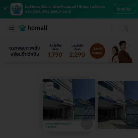
×
รับส่วนลด 200 บ. เพียงโหลดแอป HDmall ครั้งแรก
โหลดเลย
พร้อมรับสิทธิประโยชน์มากมาย