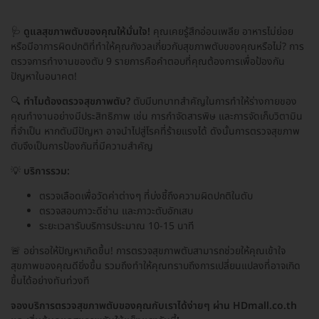
🩺
ดูแลสุขภาพตับของคุณให้มั่นใจ!
คุณเคยรู้สึกอ่อนเพลีย อาหารไม่ย่อย
หรือมีอาการผิดปกติที่ทำให้คุณกังวลเกี่ยวกับสุขภาพตับของคุณหรือไม่? การ
ตรวจการทำงานของตับ 9 รายการคือคำตอบที่คุณต้องการเพื่อป้องกัน
ปัญหาในอนาคต!
🔍
ทำไมต้องตรวจสุขภาพตับ?
ตับมีบทบาทสำคัญในการทำให้ร่างกายของ
คุณทำงานอย่างมีประสิทธิภาพ เช่น การกำจัดสารพิษ และการจัดเก็บวิตามิน
ที่จำเป็น หากตับมีปัญหา อาจนำไปสู่โรคที่ร้ายแรงได้ ดังนั้นการตรวจสุขภาพ
ตับจึงเป็นการป้องกันที่มีความสำคัญ
💡
บริการรวม:
ตรวจเลือดเพื่อวัดค่าต่างๆ ที่บ่งชี้ถึงความผิดปกติในตับ
ตรวจสอบภาวะดีซ่าน และภาวะตับอักเสบ
ระยะเวลารับบริการประมาณ 10-15 นาที
🚨 อย่ารอให้ปัญหาเกิดขึ้น! การตรวจสุขภาพตับสามารถช่วยให้คุณเข้าใจ
สุขภาพของคุณดียิ่งขึ้น รวมถึงทำให้คุณทราบถึงการเปลี่ยนแปลงที่อาจเกิด
ขึ้นได้อย่างทันท่วงที
จองบริการตรวจสุขภาพตับของคุณกับเราได้ง่ายๆ ผ่าน HDmall.co.th