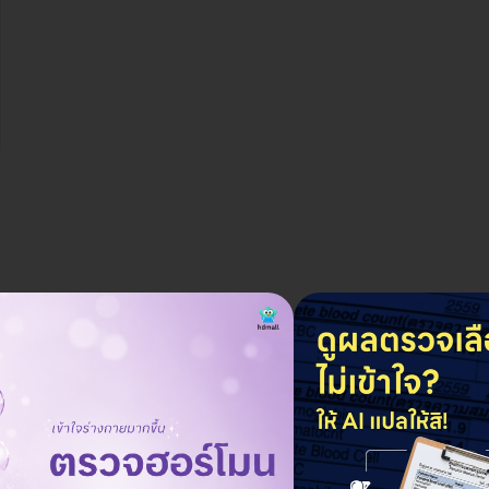
ราคาจองกับ HDmall
ทุกช่วงวัย)
19,600 บาท
25,380 บาท
ประหยัด 23%