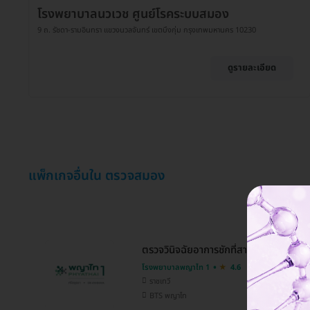
โรงพยาบาลนวเวช ศูนย์โรคระบบสมอง
9 ถ. รัชดา-รามอินทรา แขวงนวลจันทร์ เขตบึงกุ่ม กรุงเทพมหานคร 10230
ดูรายละเอียด
แพ็กเกจอื่นใน ตรวจสมอง
ตรวจวินิจฉัยอาการชักที่สาเหตุ 3 รายการ (
โรงพยาบาลพญาไท 1
4.6
ราชเทวี
BTS พญาไท