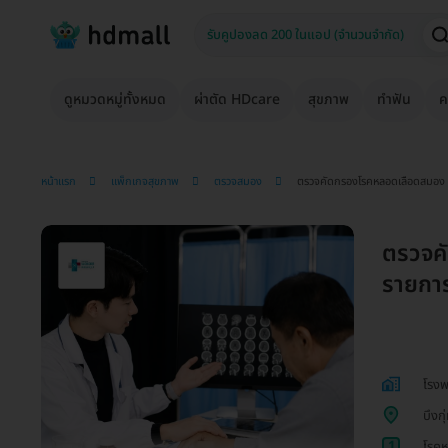
ดูหมวดหมู่ทั้งหมด
ผ่าตัด HDcare
สุขภาพ
ทำฟัน
ค
หน้าแรก
แพ็กเกจสุขภาพ
ตรวจสมอง
ตรวจคัดกรองโรคหลอดเลือดสมอง 16
ตรวจค
รายการ
โรง
บึงกุ
1
โรคห