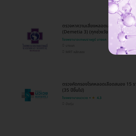
ตรวจหาความเสี่ยงหลอดเลือดสมองและภา
(Demetia 3) (ทุกช่วงวัย)
โรงพยาบาลเกษมราษฎร์ บางแค
4.8
บางแค
MRT หลักสอง
ตรวจคัดกรองโรคหลอดเลือดสมอง 15 รา
(35 ปีขึ้นไป)
โรงพยาบาลนวเวช
4.3
บึงกุ่ม