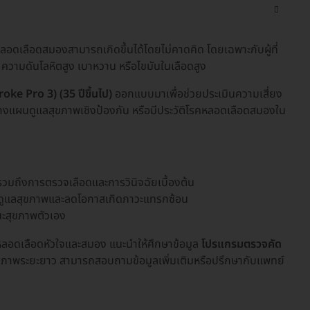
ดเลือดสมองสามารถเกิดขึ้นได้โดยไม่คาดคิด โดยเฉพาะกับผู้ที่
่น ความดันโลหิตสูง เบาหวาน หรือไขมันในเลือดสูง
e Pro 3) (35 ปีขึ้นไป)
ออกแบบมาเพื่อช่วยประเมินความเสี่ยง
างแผนดูแลสุขภาพเชิงป้องกัน หรือมีประวัติโรคหลอดเลือดสมองใน
รวมถึงการตรวจเลือดและการวินิจฉัยเบื้องต้น
การดูแลสุขภาพและลดโอกาสเกิดภาวะแทรกซ้อน
นะสุขภาพตัวเอง
วกับหลอดเลือดหัวใจและสมอง แนะนำให้ศึกษาข้อมูล
โปรแกรมตรวจคัด
ุขภาพระยะยาว สามารถสอบถามข้อมูลเพิ่มเติมหรือปรึกษากับแพทย์