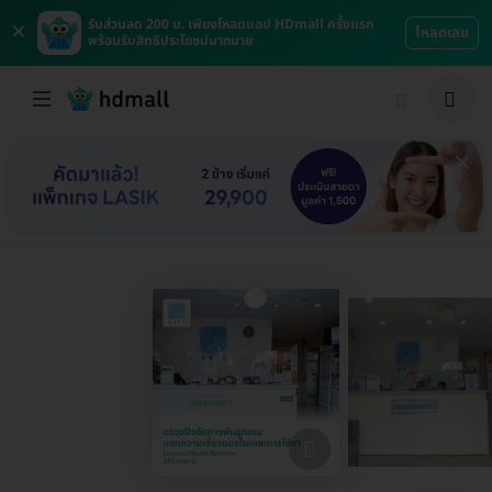
×
รับส่วนลด 200 บ. เพียงโหลดแอป HDmall ครั้งแรก
โหลดเลย
พร้อมรับสิทธิประโยชน์มากมาย