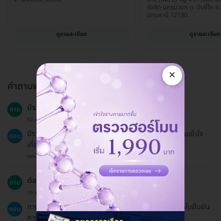
รังสิต-นครนายก ต. บึงยี่โถ อ. 
ปทุมธานี 12130
ดูรายละเอียด
ดูรายละเอียด
×
คำถามพบบ่อย
มีรายชื่อยาที่ตรวจสอบได้ในโปรแกรมนี้ไหม?
ถาม
02 พ.ย. 2023
มีรายชื่อยาที่สามารถตรวจสอบได้ในโปรแกรมนี้เพื่อให้คุณเข้าใจ
ตอบ
เกี่ยวกับการตอบสนองต่อยา.
ตอบโดยทีมงาน HD
ต้องการใบเสร็จสามารถขอได้หรือไม่?
ถาม
19 ธ.ค. 2024
ทาง HDmall ไม่สามารถออกใบเสร็จได้ แต่สามารถออกใบยืนยัน
ตอบ
การชำระเงินได้.