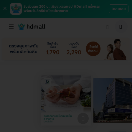
×
รับส่วนลด 200 บ. เพียงโหลดแอป HDmall ครั้งแรก
โหลดเลย
พร้อมรับสิทธิประโยชน์มากมาย