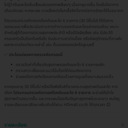
ไม่รู้ว่าตับและไตเริ่มเสื่อมสมรรถภาพเงียบๆ เมื่ออายุมากขึ้น โดยไม่มีอาการ
เตือนชัดเจน หากละเลย อาจเสี่ยงต่อโรคเรื้อรังที่ยากต่อการรักษาได้ในอนาคต
โปรแกรมตรวจคัดกรองโรคตับและไต 6 รายการ (30 ปีขึ้นไป) ได้รับการ
ออกแบบมาเพื่อประเมินภาวะการทำงานของตับและไตอย่างครบถ้วน เหมาะ
สำหรับผู้ที่ต้องการตรวจสุขภาพประจำปี หรือมีปัจจัยเสี่ยง เช่น มีประวัติ
ครอบครัวเป็นโรคตับหรือไต รับประทานยาต่อเนื่อง หรือมีพฤติกรรมที่อาจส่ง
ผลกระทบต่ออวัยวะเหล่านี้ เช่น ดื่มแอลกอฮอล์หรือสูบบุหรี่
✅
ประโยชน์ของการตรวจคัดกรองนี้
ตรวจวัดค่าที่เกี่ยวกับสุขภาพของตับและไต 6 รายการหลัก
ทราบภาวะเสี่ยงและแนวโน้มโรคได้ก่อนเกิดอาการ
ช่วยลดโอกาสเกิดโรคแทรกซ้อนด้วยการดูแลที่เหมาะสมรวดเร็ว
หากคุณอายุ 30 ปีขึ้นไป หรือมีไลฟ์สไตล์ที่อาจกระทบสุขภาพตับและไต การ
เลือก
โปรแกรมตรวจคัดกรองโรคตับและไต 6 รายการ
จะช่วยให้เข้าใจ
สุขภาพตัวเองมากขึ้น และวางแผนป้องกันปัญหาสุขภาพในระยะยาว สนใจดู
รายละเอียดและปรึกษาเพิ่มเติมได้ผ่าน HDmall.co.th ได้ทุกเวลา 😊
รายละเอียด