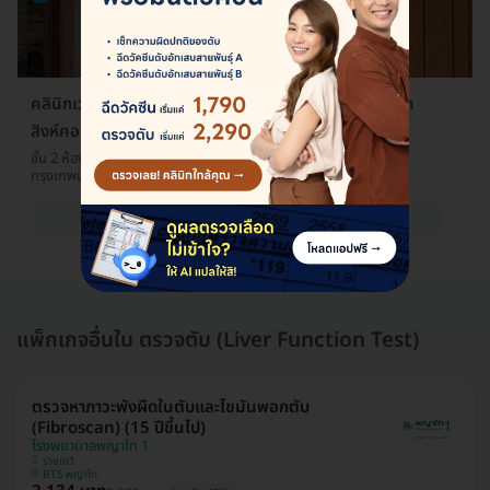
คลินิกเวชกรรม พญาไท-เปาโล คลินิกเวชกรรมเปาโล สาขา
สิงห์คอมเพล็กซ์
ชั้น 2 ห้อง 209 อาคารสิงห์ คอมเพล็กซ์ ซ. 1 บางกะปิ เขตห้วยขวาง
กรุงเทพมหานคร 10310
ดูรายละเอียด
แพ็กเกจอื่นใน ตรวจตับ (Liver Function Test)
ตรวจหาภาวะพังผืดในตับและไขมันพอกตับ
(Fibroscan) (15 ปีขึ้นไป)
โรงพยาบาลพญาไท 1
ราชเทวี
BTS พญาไท