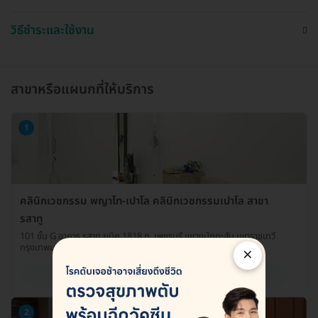
วิธีชำระและใช้งาน
สาขาหรือแผนกที่ให้บริการ
1
คลินิกเวชกรรม พญาไท-เปาโล คลินิกเวชกรรมเปาโล สาขา
รสาทู
101 ชั้น G อาคาร รสาทู ยูนิค 1818 ถ. เพชรบุรี แขวงมักกะสัน เขตราชเทวี
กรุงเทพมหานคร 10400
×
ดูรายละเอียด
2