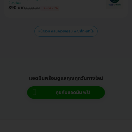
สายไหม
890 บาท
3,330 บาท
ประหยัด 73%
หน้ารวม คลินิกเวชกรรม พญาไท-เปาโล
แอดมินพร้อมดูแลคุณทุกวันทางไลน์
คุยกับแอดมิน ฟรี!