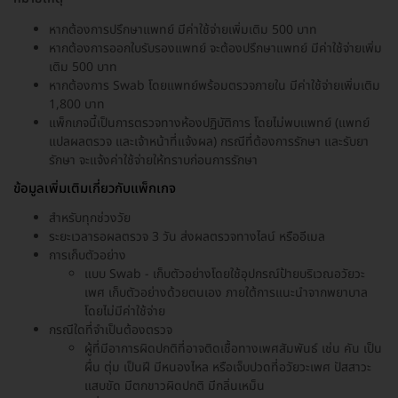
หากต้องการปรึกษาแพทย์ มีค่าใช้จ่ายเพิ่มเติม 500 บาท
หากต้องการออกใบรับรองแพทย์ จะต้องปรึกษาแพทย์ มีค่าใช้จ่ายเพิ่ม
เติม 500 บาท
หากต้องการ Swab โดยแพทย์พร้อมตรวจภายใน มีค่าใช้จ่ายเพิ่มเติม
1,800 บาท
แพ็กเกจนี้เป็นการตรวจทางห้องปฏิบัติการ โดยไม่พบแพทย์ (แพทย์
แปลผลตรวจ และเจ้าหน้าที่แจ้งผล) กรณีที่ต้องการรักษา และรับยา
รักษา จะแจ้งค่าใช้จ่ายให้ทราบก่อนการรักษา
ข้อมูลเพิ่มเติมเกี่ยวกับแพ็กเกจ
สำหรับทุกช่วงวัย
ระยะเวลารอผลตรวจ 3 วัน ส่งผลตรวจทางไลน์ หรืออีเมล
การเก็บตัวอย่าง
แบบ Swab - เก็บตัวอย่างโดยใช้อุปกรณ์ป้ายบริเวณอวัยวะ
เพศ เก็บตัวอย่างด้วยตนเอง ภายใต้การแนะนำจากพยาบาล
โดยไม่มีค่าใช้จ่าย
กรณีใดที่จำเป็นต้องตรวจ
ผู้ที่มีอาการผิดปกติที่อาจติดเชื้อทางเพศสัมพันธ์ เช่น คัน เป็น
ผื่น ตุ่ม เป็นฝี มีหนองไหล หรือเจ็บปวดที่อวัยวะเพศ ปัสสาวะ
แสบขัด มีตกขาวผิดปกติ มีกลิ่นเหม็น