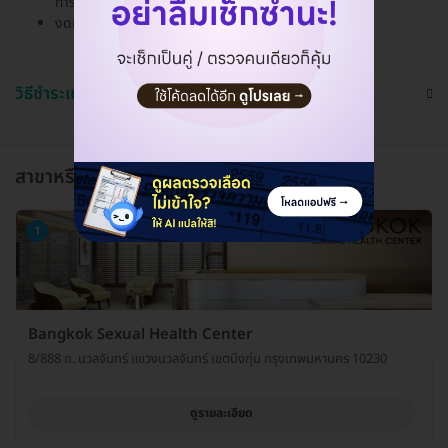
การตรวจ 24-48 ชั่วโมง
งดมีเพศสัมพันธ์ก่อนการตรวจ 24-48 ชั่วโมง
วิธีชำระและใช้งาน
สาขาหรือแผนกที่ให้บริการ
1
Bangkok Sexual Health Center
8/888 ถ. นวลจันทร์ แขวงนวลจันทร์ เขตบึงกุ่ม กรุงเทพมหานคร 10230
ดูรายละเอียด