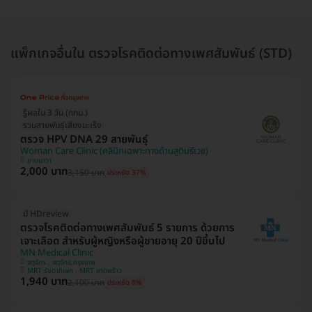
แพ็กเกจอื่นใน ตรวจโรคติดต่อทางเพศสัมพันธ์ (STD)
รู้ผลใน 3 วัน (กทม.)
รวมสายพันธุ์เสี่ยงมะเร็ง
ตรวจ HPV DNA 29 สายพันธุ์
Woman Care Clinic (คลินิกเฉพาะทางด้านสูตินรีเวช)
ยานนาวา
2,000 บาท
3,150 บาท
ประหยัด 37%
มี HDreview
ตรวจโรคติดต่อทางเพศสัมพันธ์ 5 รายการ ด้วยการ
เจาะเลือด สำหรับผู้หญิงหรือผู้ชายอายุ 20 ปีขึ้นไป
MN Medical Clinic
จตุจักร , จตุจักร,กรุงเทพ
MRT รัชดาภิเษก , MRT ลาดพร้าว
1,940 บาท
2,100 บาท
ประหยัด 8%