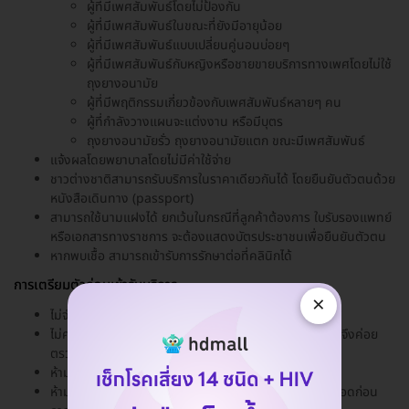
ผู้ที่มีเพศสัมพันธ์โดยไม่ป้องกัน
ผู้ที่มีเพศสัมพันธ์ในขณะที่ยังมีอายุน้อย
ผู้ที่มีเพศสัมพันธ์แบบเปลี่ยนคู่นอนบ่อยๆ
ผู้ที่มีเพศสัมพันธ์กับหญิงหรือชายขายบริการทางเพศโดยไม่ใช้
ถุงยางอนามัย
ผู้ที่มีพฤติกรรมเกี่ยวข้องกับเพศสัมพันธ์หลายๆ คน
ผู้ที่กำลังวางแผนจะแต่งงาน หรือมีบุตร
ถุงยางอนามัยรั่ว ถุงยางอนามัยแตก ขณะมีเพศสัมพันธ์
แจ้งผลโดยพยาบาลโดยไม่มีค่าใช้จ่าย
ชาวต่างชาติสามารถรับบริการในราคาเดียวกันได้ โดยยืนยันตัวตนด้วย
หนังสือเดินทาง (passport)
สามารถใช้นามแฝงได้ ยกเว้นในกรณีที่ลูกค้าต้องการ ใบรับรองแพทย์
หรือเอกสารทางราชการ จะต้องแสดงบัตรประชาชนเพื่อยืนยันตัวตน
หากพบเชื้อ สามารถเข้ารับการรักษาต่อที่คลินิกได้
การเตรียมตัวก่อนเข้ารับบริการ
×
ไม่จำเป็นต้องงดน้ำและอาหาร
ไม่ควรตรวจในช่วงมีประจำเดือน รอให้ประจำเดือนหมดก่อนจึงค่อย
ตรวจ
ห้ามสวนล้างช่องคลอดก่อนการตรวจ
ห้ามใช้ยาเหน็บช่องคลอด ครีม หรือยาฆ่าเชื้ออสุจิในช่องคลอดก่อน