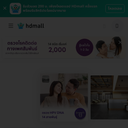
×
รับส่วนลด 200 บ. เพียงโหลดแอป HDmall ครั้งแรก
โหลดเลย
พร้อมรับสิทธิประโยชน์มากมาย