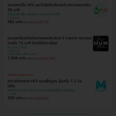
ตรวจหาเชื้อ HIV และไวรัสตับอักเสบบี ทราบผลภายใน
30 นาที
ซีเอ็มเอฟ แล็บ เชียงใหม่ สาขา ปตท.ท่ารั้ว
เชียงใหม่
582 บาท
700 บาท
ประหยัด 17%
ตรวจหาโรคติดต่อทางเพศสัมพันธ์ 4 รายการ ทราบผล
ภายใน 15 นาที ด้วยวิธีเจาะเลือด
H.U.M. Clinic
คลองเตย
BTS อโศก , MRT สุขุมวิท
1,504 บาท
1,960 บาท
ประหยัด 23%
ตรวจคัดกรอง HIV แบบพื้นฐาน รู้ผลใน 1-2 วัน
(Ab)
MedConsult Clinic (เมดคอนซัลท์คลินิกเวชกรรม)
บางรัก
250 บาท
420 บาท
ประหยัด 40%