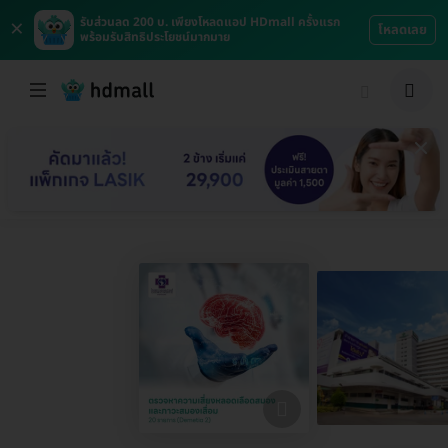
×
รับส่วนลด 200 บ. เพียงโหลดแอป HDmall ครั้งแรก
โหลดเลย
พร้อมรับสิทธิประโยชน์มากมาย