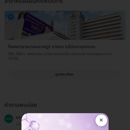
สาขาหรือแผนกที่ให้บริการ
1
โรงพยาบาลเกษมราษฎร์ บางแค คลินิกอายุรกรรม
586, 588 ถ. เพชรเกษม แขวงบางแคเหนือ เขตบางแค กรุงเทพมหานคร
10160
ดูรายละเอียด
คำถามพบบ่อย
การตรวจนี้เหมาะสำหรับทุกกลุ่มอายุหรือไม่?
×
ถาม
19 ธ.ค. 2024