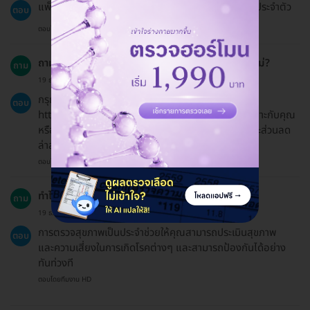
แพ็กเกจนี้เหมาะสำหรับผู้ที่อายุ 40 ปีขึ้นไปหรือผู้ที่มีโรคประจำตัว
ตอบ
ตอบโดยทีมงาน HD
ถามว่าฉันสามารถใช้รหัสส่วนลดหรือโปรโมชั่นได้หรือไม่?
ถาม
19 ธ.ค. 2024
กรุณาตรวจสอบที่หน้าสิทธิพิเศษของเราที่
ตอบ
https://hdmall.co.th/c/reward เพื่อดูว่ามีอะไรที่เหมาะกับคุณ
หรือสอบถามแอดมินผ่านแชทสำหรับข้อมูลโปรโมชั่นและส่วนลด
ล่าสุด
ตอบโดยทีมงาน HD
ทำไมถึงต้องมีการตรวจสุขภาพเป็นประจำ?
ถาม
19 ธ.ค. 2024
การตรวจสุขภาพเป็นประจำช่วยให้คุณสามารถประเมินสุขภาพ
ตอบ
และความเสี่ยงในการเกิดโรคต่างๆ และสามารถป้องกันได้อย่าง
ทันท่วงที
ตอบโดยทีมงาน HD