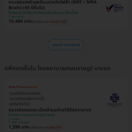
ตรวจสมองด้วยคลื่นแม่เหล็กไฟฟ้า (MRI + MRA
Brain) (45 ปีขึ้นไป)
โรงพยาบาลวิชัยเวช อินเตอร์เนชั่นแนล อ้อมน้อย
สมุทรสาคร
10,486 บาท
20,700 บาท
ประหยัด 49%
ดูหมวด ตรวจสมอง
แพ็กเกจอื่นใน โรงพยาบาลเกษมราษฎร์ บางแค
รวมค่าใบรับรองแพทย์
ตรวจกับหมอผู้ชายเท่านั้น
ถูกที่สุดในเว็บ!
ตรวจคัดกรองมะเร็งเต้านมด้วยวิธีอัลตราซาวด์
โรงพยาบาลเกษมราษฎร์ บางแค
บางแค
MRT หลักสอง
1,390 บาท
1,990 บาท
ประหยัด 30%