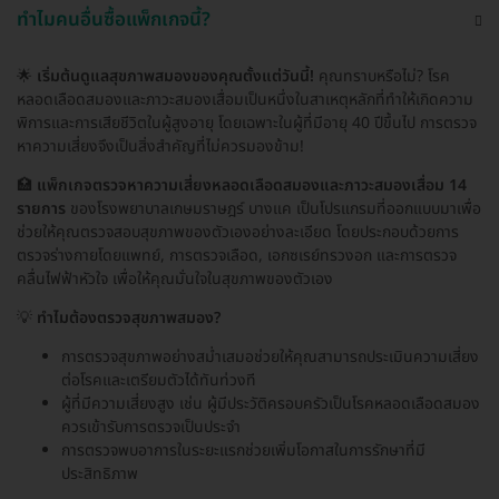
ทำไมคนอื่นซื้อแพ็กเกจนี้?
🌟
เริ่มต้นดูแลสุขภาพสมองของคุณตั้งแต่วันนี้!
คุณทราบหรือไม่? โรค
หลอดเลือดสมองและภาวะสมองเสื่อมเป็นหนึ่งในสาเหตุหลักที่ทำให้เกิดความ
พิการและการเสียชีวิตในผู้สูงอายุ โดยเฉพาะในผู้ที่มีอายุ 40 ปีขึ้นไป การตรวจ
หาความเสี่ยงจึงเป็นสิ่งสำคัญที่ไม่ควรมองข้าม!
🏥
แพ็กเกจตรวจหาความเสี่ยงหลอดเลือดสมองและภาวะสมองเสื่อม 14
รายการ
ของโรงพยาบาลเกษมราษฎร์ บางแค เป็นโปรแกรมที่ออกแบบมาเพื่อ
ช่วยให้คุณตรวจสอบสุขภาพของตัวเองอย่างละเอียด โดยประกอบด้วยการ
ตรวจร่างกายโดยแพทย์, การตรวจเลือด, เอกซเรย์ทรวงอก และการตรวจ
คลื่นไฟฟ้าหัวใจ เพื่อให้คุณมั่นใจในสุขภาพของตัวเอง
💡
ทำไมต้องตรวจสุขภาพสมอง?
การตรวจสุขภาพอย่างสม่ำเสมอช่วยให้คุณสามารถประเมินความเสี่ยง
ต่อโรคและเตรียมตัวได้ทันท่วงที
ผู้ที่มีความเสี่ยงสูง เช่น ผู้มีประวัติครอบครัวเป็นโรคหลอดเลือดสมอง
ควรเข้ารับการตรวจเป็นประจำ
การตรวจพบอาการในระยะแรกช่วยเพิ่มโอกาสในการรักษาที่มี
ประสิทธิภาพ