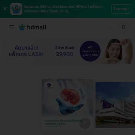
×
รับส่วนลด 200 บ. เพียงโหลดแอป HDmall ครั้งแรก
โหลดเลย
พร้อมรับสิทธิประโยชน์มากมาย