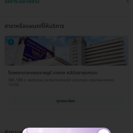
วิธีชำระและใช้งาน
สาขาหรือแผนกที่ให้บริการ
1
โรงพยาบาลเกษมราษฎร์ บางแค คลินิกอายุรกรรม
586, 588 ถ. เพชรเกษม แขวงบางแคเหนือ เขตบางแค กรุงเทพมหานคร
10160
ดูรายละเอียด
คำถามพบบ่อย