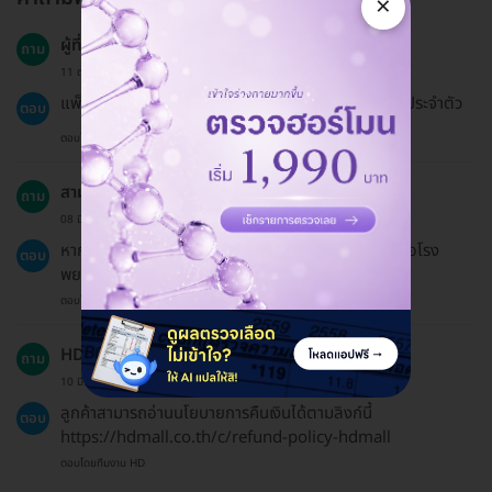
×
ผู้ที่อายุต่ำกว่า 40 ปีสามารถเข้ารับการตรวจได้ไหม?
ถาม
11 ต.ค. 2023
แพ็กเกจนี้เหมาะสำหรับผู้ที่อายุ 40 ปีขึ้นไปหรือผู้ที่มีโรคประจำตัว
ตอบ
ตอบโดยทีมงาน HD
สามารถนัดหมายในวันนั้นได้หรือไม่?
ถาม
08 มี.ค. 2023
หากต้องการนัดหมายในวันนั้น แนะนำให้ติดต่อคลินิกหรือโรง
ตอบ
พยาบาลโดยตรง
ตอบโดยทีมงาน HD
HDmall มีนโยบายการคืนเงินอย่างไร?
ถาม
10 มี.ค. 2023
ลูกค้าสามารถอ่านนโยบายการคืนเงินได้ตามลิงก์นี้
ตอบ
https://hdmall.co.th/c/refund-policy-hdmall
ตอบโดยทีมงาน HD