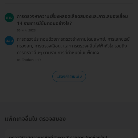
การตรวจหาความเสี่ยงหลอดเลือดสมองและภาวะสมองเสื่อม
ถาม
14 รายการมีขั้นตอนอย่างไร?
05 พ.ค. 2023
การตรวจประกอบด้วยการตรวจร่างกายโดยแพทย์, การเอกซเรย์
ตอบ
ทรวงอก, การตรวจเลือด, และการตรวจคลื่นไฟฟ้าหัวใจ รวมถึง
การตรวจอื่นๆ ตามรายการที่กำหนดในแพ็กเกจ
ตอบโดยทีมงาน HD
แสดงคำถามเพิ่ม
แพ็กเกจอื่นใน ตรวจสมอง
ตรวจวินิจฉัยอาการชักที่สาเหตุ 3 รายการ (ทุกช่วงวัย)