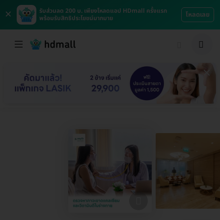
×
รับส่วนลด 200 บ. เพียงโหลดแอป HDmall ครั้งแรก
โหลดเลย
พร้อมรับสิทธิประโยชน์มากมาย