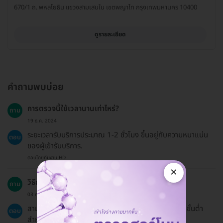
670/1 ถ. พหลโยธิน แขวงสามเสนใน เขตพญาไท กรุงเทพมหานคร 10400
ดูรายละเอียด
คำถามพบบ่อย
การตรวจนี้ใช้เวลานานเท่าไหร่?
ถาม
19 ธ.ค. 2024
ระยะเวลารับบริการประมาณ 1-2 ชั่วโมง ขึ้นอยู่กับความหนาแน่น
ตอบ
ของผู้เข้ารับบริการ.
ตอบโดยทีมงาน HD
×
วิธีการจ่ายเงินสำหรับแพ็กเกจนี้มีอะไรบ้าง?
ถาม
03 ก.ค. 2023
สามารถชำระเงินได้ทั้งโอนจ่ายและบัตรเครดิต โดยมียอดขั้นต่ำ
ตอบ
สำหรับการผ่อนชำระ 0% ผ่านบัตรเครดิต.