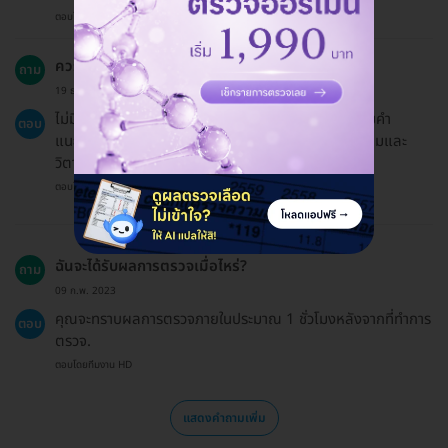
ตอบโดยทีมงาน HD
ควรหลีกเลี่ยงอะไรบ้างหลังการตรวจ?
ถาม
19 ธ.ค. 2024
ไม่มีสิ่งที่ต้องหลีกเลี่ยงหลังการตรวจ แต่ควรปฏิบัติตามคำ
ตอบ
แนะนำของแพทย์ในกรณีที่ผลตรวจพบภาวะขาดแคลเซียมและ
วิตามินดี.
ตอบโดยทีมงาน HD
ฉันจะได้รับผลการตรวจเมื่อไหร่?
ถาม
09 ก.พ. 2023
คุณจะทราบผลการตรวจภายในประมาณ 1 ชั่วโมงหลังจากที่ทำการ
ตอบ
ตรวจ.
ตอบโดยทีมงาน HD
แสดงคำถามเพิ่ม