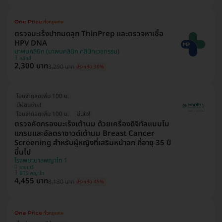
ตรวจมะเร็งปากมดลูก ThinPrep และตรวจหาเชื้อ
HPV DNA
มาพบคลินิก (มาพบคลินิก คลินิกเวชกรรม)
หลักสี่
2,300 บาท
3,290 บาท
ประหยัด 30%
โอนจ่ายลดเพิ่ม 100 บ.
มีผ่อนจ่าย!
โอนจ่ายลดเพิ่ม 100 บ.
อุ่นใจ!
ตรวจคัดกรองมะเร็งเต้านม ด้วยเครื่องดิจิทัลแมมโม
แกรมและอัลตราซาวด์เต้านม Breast Cancer
Screening สำหรับผู้หญิงที่เสริมหน้าอก ที่อายุ 35 ปี
ขึ้นไป
โรงพยาบาลพญาไท 1
ราชเทวี
BTS พญาไท
4,455 บาท
8,130 บาท
ประหยัด 45%