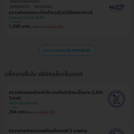
ซื้อผ่านเเอพมีส่วนลด
ถูกที่สุดในเว็บ!
พร้อมรับมือ!
ตรวจคัดกรองมะเร็งเต้านมด้วยวิธีอัลตราซาวด์
โรงพยาบาลเปาโล รังสิต
ปทุมธานี
1,390 บาท
1,990 บาท
ประหยัด 30%
ดูหมวด ตรวจมะเร็งสำหรับผู้หญิง
แพ็กเกจอื่นใน คลินิกแล็บเซ็นเตอร์
ตรวจคัดกรองโรคหัวใจ เอนไซม์กล้ามเนื้อลาย (LDH-
Total)
คลินิกแล็บเซ็นเตอร์
แพร่
294 บาท
300 บาท
ประหยัด 2%
ตรวจการทำงานของต่อมไทรอยด์ 5 รายการ