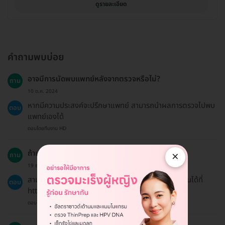
ดูรายละเอียด
คำถามพบบ่อย
อาจมีการนัดพบแพทย์หลังจากตรวจหรือไม่?
ถาม
10 ต.ค. 2024
หากมีความประสงค์จะปรึกษาแพทย์ สามารถนำผลการตรวจไปพบ
ตอบ
แพทย์เองได้
ตอบโดยทีมงาน HD
ถ้าเปลี่ยนใจ ขอคืนเงินได้ไหม?
×
ถาม
19 ธ.ค. 2024
สามารถขอคืนเงินได้ตามนโยบายการคืนเงินที่สามารถอ่านได้ที่
ตอบ
https://hdmall.co.th/c/refund-policy-hdmall
ตอบโดยทีมงาน HD