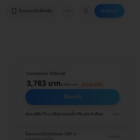
⋯
เข้าสู่ระบบ
โหลดแอปรับโค้ดเพิ่ม
ราคาจองกับ HDmall
3,783 บาท
4,900 บาท
ประหยัด 23%
ใส่ตะกร้า
ผ่อน 945.75 บ./เดือน ดอกเบี้ย 0% นาน 4 เดือน
ขยาย
โหลดแอปรับคูปองลด 200 บ.
โหลดเลย
คูปองมีจำนวนจำกัด