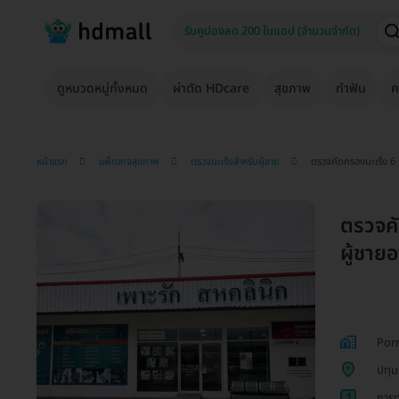
ดูหมวดหมู่ทั้งหมด
ผ่าตัด HDcare
สุขภาพ
ทำฟัน
ค
หน้าแรก
แพ็กเกจสุขภาพ
ตรวจมะเร็งสำหรับผู้ชาย
ตรวจคัดกรองมะเร็ง 6 ร
ตรวจคั
ผู้ชายอ
Porr
ปทุม
1
การต