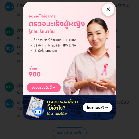
ขออภัยค่ะ แพ็กเกจบน HDmall ไม่ได้เข้าร่วมสิทธิประกันสังคม.
ตอบ
×
ตอบโดยทีมงาน HD
การตรวจคัดกรองมะเร็งเหมาะสำหรับผู้ที่มีอายุเท่าไหร่?
ถาม
04 ส.ค. 2024
การตรวจคัดกรองมะเร็งเหมาะสำหรับผู้หญิงทุกวัย แต่ควร
ตอบ
พิจารณาตามอายุและประวัติสุขภาพ.
ตอบโดยทีมงาน HD
สามารถเลื่อนนัดได้หรือไม่?
ถาม
04 ส.ค. 2023
สามารถเลื่อนนัดได้ โดยแจ้งล่วงหน้าก่อนเวลานัดเดิมอย่างน้อย
ตอบ
24 ชั่วโมง.
ตอบโดยทีมงาน HD
แสดงคำถามเพิ่ม