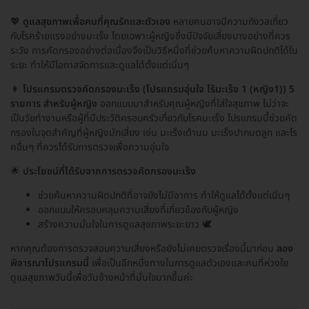
💖
ดูแลสุขภาพเพื่อคนที่คุณรักและตัวเอง
หลายคนอาจมีความกังวลเกี่ยว
กับโรคร้ายแรงอย่างมะเร็ง โดยเฉพาะผู้หญิงซึ่งมีปัจจัยเสี่ยงบางอย่างที่ควร
ระวัง การคัดกรองอย่างต่อเนื่องจึงเป็นวิธีหนึ่งที่ช่วยค้นหาความผิดปกติได้ใน
ระยะ ทำให้มีโอกาสจัดการและดูแลได้ตั้งแต่เนิ่นๆ
👩
โปรแกรมตรวจคัดกรองมะเร็ง (โปรแกรมอุ่นใจ ไร้มะเร็ง 1 (หญิง1)) 5
รายการ สำหรับผู้หญิง
ออกแบบมาสำหรับคุณผู้หญิงที่ใส่ใจสุขภาพ ไม่ว่าจะ
เป็นวัยทำงานหรือผู้ที่มีประวัติครอบครัวเกี่ยวกับโรคมะเร็ง โปรแกรมนี้ช่วยคัด
กรองในจุดสำคัญที่ผู้หญิงมักเสี่ยง เช่น มะเร็งเต้านม มะเร็งปากมดลูก และโร
คอื่นๆ ที่ควรได้รับการตรวจเพื่อความอุ่นใจ
🌟
ประโยชน์ที่ได้รับจากการตรวจคัดกรองมะเร็ง
ช่วยค้นหาความผิดปกติที่อาจยังไม่มีอาการ ทำให้ดูแลได้ตั้งแต่เนิ่นๆ
ออกแบบให้ครอบคลุมความเสี่ยงที่เกี่ยวข้องกับผู้หญิง
สร้างความมั่นใจในการดูแลสุขภาพระยะยาว 🕊️
หากคุณต้องการตรวจสอบความเสี่ยงหรือยังไม่เคยตรวจเรื่องนี้มาก่อน
ลอง
พิจารณาโปรแกรมนี้
เพื่อเป็นอีกหนึ่งทางในการดูแลตัวเองและคนที่ห่วงใย
ดูแลสุขภาพวันนี้เพื่อวันข้างหน้าที่มั่นใจมากขึ้นค่ะ