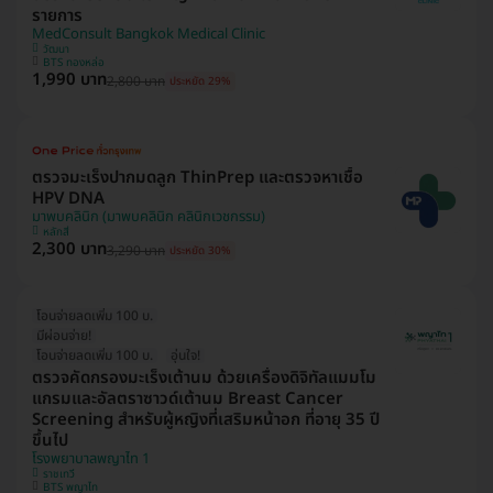
รายการ
MedConsult Bangkok Medical Clinic
วัฒนา
BTS ทองหล่อ
1,990 บาท
2,800 บาท
ประหยัด 29%
ตรวจมะเร็งปากมดลูก ThinPrep และตรวจหาเชื้อ
HPV DNA
มาพบคลินิก (มาพบคลินิก คลินิกเวชกรรม)
หลักสี่
2,300 บาท
3,290 บาท
ประหยัด 30%
โอนจ่ายลดเพิ่ม 100 บ.
มีผ่อนจ่าย!
โอนจ่ายลดเพิ่ม 100 บ.
อุ่นใจ!
ตรวจคัดกรองมะเร็งเต้านม ด้วยเครื่องดิจิทัลแมมโม
แกรมและอัลตราซาวด์เต้านม Breast Cancer
Screening สำหรับผู้หญิงที่เสริมหน้าอก ที่อายุ 35 ปี
ขึ้นไป
โรงพยาบาลพญาไท 1
ราชเทวี
BTS พญาไท