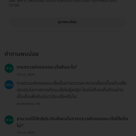
586, 588 ถ. เพชรเกษม แขวงบางแคเหนือ เขตบางแค กรุงเทพมหานคร
10160
ดูรายละเอียด
คำถามพบบ่อย
การตรวจคัดกรองมะเร็งคืออะไร?
ถาม
19 ธ.ค. 2024
การตรวจคัดกรองมะเร็งเป็นการตรวจหาความเสี่ยงเบื้องต้นเพื่อ
ตอบ
ประเมินโอกาสการเกิดมะเร็งในผู้หญิง โดยไม่ต้องเก็บตัวอย่าง
เนื้อเยื่อเพื่อยืนยันว่ามีมะเร็งหรือไม่.
ตอบโดยทีมงาน HD
สามารถใช้สิทธิประกันสังคมในการตรวจคัดกรองมะเร็งได้หรือ
ถาม
ไม่?
19 ธ.ค. 2024