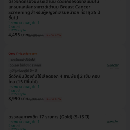
ตรวจคัดกรองมะเร็งเต้านม ด้วยเครื่องดิจิทัลแมมโม
แกรมและอัลตราซาวด์เต้านม Breast Cancer
Screening สำหรับผู้หญิงที่เสริมหน้าอก ที่อายุ 35 ปี
ขึ้นไป
โรงพยาบาลพญาไท 1
ราชเทวี
BTS พญาไท
4,455 บาท
8,130 บาท
ประหยัด 45%
เคยเป็นแล้วก็ฉีดได้
ฉีดเลย ไม่ต้องตรวจภูมิ
ภูมิคุ้มกันอยู่ได้ 5+ ปี
ฉีดวัคซีนป้องกันไข้เลือดออก 4 สายพันธุ์ 2 เข็ม ครบ
โดส (15 ปีขึ้นไป)
โรงพยาบาลพญาไท 1
ราชเทวี
BTS พญาไท
3,990 บาท
7,200 บาท
ประหยัด 45%
ตรวจสุขภาพเด็ก 17 รายการ (Gold) (5-15 ปี)
โรงพยาบาลพญาไท 1
ราชเทวี
BTS พญาไท