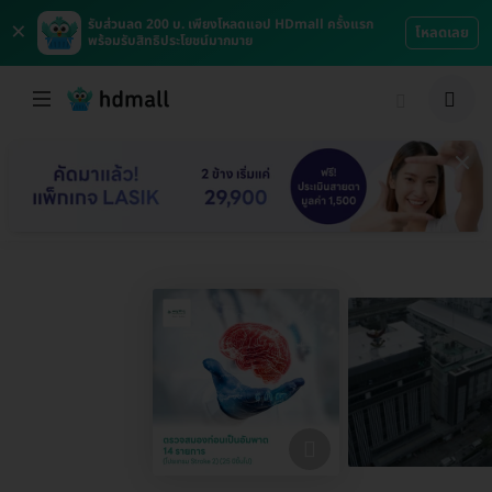
×
รับส่วนลด 200 บ. เพียงโหลดแอป HDmall ครั้งแรก
โหลดเลย
พร้อมรับสิทธิประโยชน์มากมาย