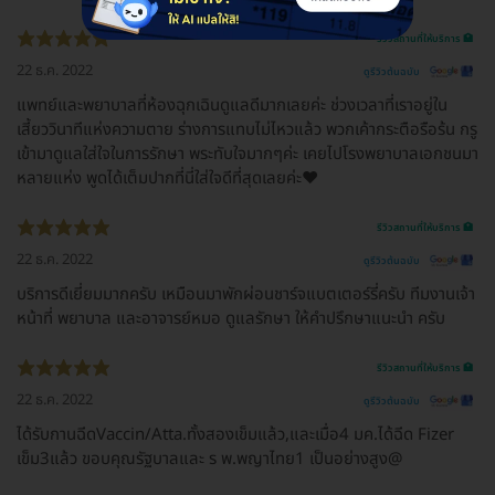
รีวิวสถานที่ให้บริการ 🏥
22 ธ.ค. 2022
ดูรีวิวต้นฉบับ
แพทย์และพยาบาลที่ห้องฉุกเฉินดูแลดีมากเลยค่ะ ช่วงเวลาที่เราอยู่ใน
เสี้ยววินาทีแห่งความตาย ร่างการแทบไม่ไหวแล้ว พวกเค้ากระตือรือร้น กรู
เข้ามาดูแลใส่ใจในการรักษา พระทับใจมากๆค่ะ เคยไปโรงพยาบาลเอกชนมา
หลายแห่ง พูดได้เต็มปากที่นี่ใส่ใจดีที่สุดเลยค่ะ♥️
รีวิวสถานที่ให้บริการ 🏥
22 ธ.ค. 2022
ดูรีวิวต้นฉบับ
บริการดีเยี่ยมมากครับ เหมือนมาพักผ่อนชาร์จแบตเตอร์รี่ครับ ทีมงานเจ้า
หน้าที่ พยาบาล และอาจารย์หมอ ดูแลรักษา ให้คำปรึกษาแนะนำ ครับ
รีวิวสถานที่ให้บริการ 🏥
22 ธ.ค. 2022
ดูรีวิวต้นฉบับ
ได้รับกานฉีดVaccin/Atta.ทั้งสองเข็มแล้ว,และเมื่อ4 มค.ได้ฉีด Fizer
เข็ม3แล้ว ขอบคุณรัฐบาลและ ร พ.พญาไทย1 เป็นอย่างสูง@