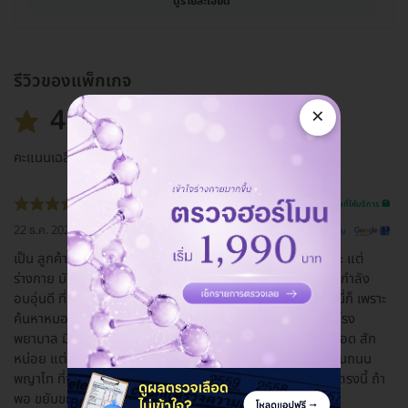
ดูรายละเอียด
รีวิวของแพ็กเกจ
4.6
×
คะแนนเฉลี่ย
รีวิวสถานที่ให้บริการ 🏥
22 ธ.ค. 2022
ดูรีวิวต้นฉบับ
เป็น ลูกค้าประจำ ของที่นี่ ไปเสียแล้ว.. จริงๆ ก็ ไม่อยากหรอกนะ แต่
ร่างกาย มันต้องการ..55 สถานที่ อาจไม่ใหญ่โต มากมาย แต่ก็ กำลัง
อบอุ่นดี ที่นี่ มีหมอเก่งๆ อยู่หลาย สาขา เลยนะ ครั้งแรก ที่มาที่นี่ก็ เพราะ
ค้นหาหมอหัวใจ เพื่อ รักษาพ่อ ก็ มาลงตัวที่นี่ ที่จอดรถ ในส่วน โรง
พยาบาล มี ตึกเดียว ช่วงเวลา พีคๆ อาจจะต้อง ค่อยๆ วนหาที่จอด สัก
หน่อย แต่ยังมีลานจอดยนต์ ด้านนอกอีก แถวๆ จุดกลับรถ ด้านถนน
พญาไท ที่จอด มอเตอร์ไซค์ บนอาคารจอดรถ แน่นตลอด ส่วนตรงนี้ ถ้า
พอ ขยับขยายได้ จะ ดีมากๆ