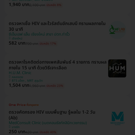
1,940 บาท
2,100 บาท
ประหยัด 8%
ตรวจหาเชื้อ HIV และไวรัสตับอักเสบบี ทราบผลภายใน
30 นาที
ซีเอ็มเอฟ แล็บ เชียงใหม่ สาขา ปตท.ท่ารั้ว
เชียงใหม่
582 บาท
700 บาท
ประหยัด 17%
ตรวจหาโรคติดต่อทางเพศสัมพันธ์ 4 รายการ ทราบผล
ภายใน 15 นาที ด้วยวิธีเจาะเลือด
H.U.M. Clinic
คลองเตย
BTS อโศก , MRT สุขุมวิท
1,504 บาท
1,960 บาท
ประหยัด 23%
ตรวจคัดกรอง HIV แบบพื้นฐาน รู้ผลใน 1-2 วัน
(Ab)
MedConsult Clinic (เมดคอนซัลท์คลินิกเวชกรรม)
บางรัก
250 บาท
420 บาท
ประหยัด 40%