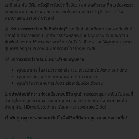
ปกติ เช่น คัน มีผื่น หรือรู้สึกเจ็บปวดที่อวัยวะเพศ อาจถึงเวลาที่คุณต้องตรวจ
สอบสุขภาพด้วยการเจาะเลือดตรวจหาโรคเริม ด้วยวิธี IgG Test ที่ โรง
พยาบาลเกษมราษฎร์ บางแค!
🩸
ทำไมการตรวจโรคเริมถึงสำคัญ?
โรคเริมเป็นโรคติดต่อทางเพศสัมพันธ์
ที่อาจไม่มีอาการชัดเจน แต่สามารถส่งผลกระทบต่อคุณภาพชีวิตและความ
สัมพันธ์ของคุณได้ การตรวจหาเชื้อไวรัสเริมในเลือดจะช่วยให้คุณทราบสถานะ
สุขภาพของคุณและวางแผนการรักษาได้อย่างเหมาะสม
💡
บริการตรวจโรคเริมนี้เหมาะสำหรับคุณหาก:
คุณมีอาการที่สงสัยว่าจะติดเชื้อ เช่น เจ็บปวดหรือมีตกขาวผิดปกติ
คุณมีพฤติกรรมการมีเพศสัมพันธ์ที่มีความเสี่ยง
คุณกำลังวางแผนการมีบุตรหรือเตรียมตัวแต่งงาน
⏳
อย่าปล่อยให้ความกังวลนี้รบกวนชีวิตคุณ!
การตรวจสุขภาพเป็นขั้นตอนที่
สำคัญในการดูแลตัวเองและคนที่คุณรัก จองบริการตรวจโรคเริมกับเราได้
ง่ายๆ ผ่าน HDmall.co.th และรับผลการตรวจภายใน 3 วัน!
เริ่มต้นดูแลสุขภาพของคุณวันนี้ เพื่อชีวิตที่มีความสุขและสมดุลมากขึ้น!