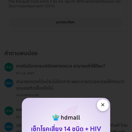
The Racquet Club อาคาร 2 ชั้น 3 ซ. สุขุมวิท 49/9 แขวงคลองตันเหนือ เขต
วัฒนา กรุงเทพมหานคร 10110
ดูรายละเอียด
คำถามพบบ่อย
หากไม่มีอาการแต่ต้องการตรวจ สามารถทำได้ไหม?
ถาม
05 ก.พ. 2023
สามารถตรวจได้แม้จะไม่มีอาการ เพราะการตรวจจะช่วยให้ทราบว่า
ตอบ
คุณเคยติดเชื้อหรือไม่.
ตอบโดยทีมงาน HD
×
หากเปลี่ยนใจสามารถขอเงินคืนได้หรือไม่?
ถาม
08 เม.ย. 2023
คุณสามารถขอเงินคืนได้ตามนโยบายการคืนเงินของ HDmall โดย
ตอบ
สามารถอ่านรายละเอียดได้ที่ https://hdmall.co.th/c/refund-