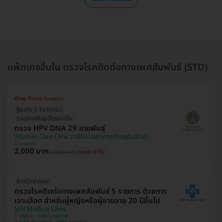
แพ็กเกจอื่นใน ตรวจโรคติดต่อทางเพศสัมพันธ์ (STD)
รู้ผลใน 3 วัน (กทม.)
รวมสายพันธุ์เสี่ยงมะเร็ง
ตรวจ HPV DNA 29 สายพันธุ์
Woman Care Clinic (คลินิกเฉพาะทางด้านสูตินรีเวช)
ยานนาวา
2,000 บาท
3,150 บาท
ประหยัด 37%
มี HDreview
ตรวจโรคติดต่อทางเพศสัมพันธ์ 5 รายการ ด้วยการ
เจาะเลือด สำหรับผู้หญิงหรือผู้ชายอายุ 20 ปีขึ้นไป
MN Medical Clinic
จตุจักร , จตุจักร,กรุงเทพ
MRT รัชดาภิเษก , MRT ลาดพร้าว