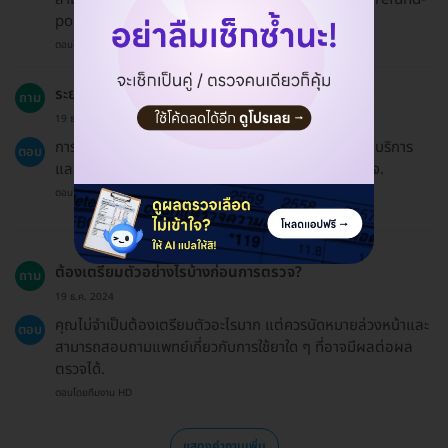
policy-hdmall.
ตอบโดยทีมงาน HD
ระยะเวลาของการตรวจโรคเริมใช้เวลานานแค่ไหน?
ถาม
19 ธ.ค. 2024
การตรวจโรคเริมจะใช้เวลาประมาณ 30-60 นาทีในการรับบริการ
ตอบ
และผลตรวจจะใช้เวลาประมาณ 2-3 วันหลังจากการตรวจ.
ตอบโดยทีมงาน HD
ต้องเตรียมตัวอย่างไรบ้างก่อนการตรวจ?
ถาม
19 ธ.ค. 2024
คุณไม่จำเป็นต้องเตรียมตัวอะไรมาก แต่ควรนัดหมายล่วงหน้าและ
ตอบ
สามารถสอบถามแพทย์เกี่ยวกับการใช้ยาใด ๆ ที่อาจมีผลต่อผล
ตรวจได้.
ตอบโดยทีมงาน HD
แสดงคำถามเพิ่ม