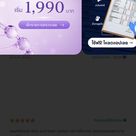
รีวิวสถานที่ให้บริการ 🏥
คิดไม่ผิดเลย ที่ศัลยกรรมที่นี่ เรามีโรคประจำตัว ตัดสินใจทำตาสองชั้นกับคุณ
หมอสานิจ รอนานหน่อยตอนรอผ่าตัด แต่ดูแลดีจริง ดีเยี่ยม 100% ตั้งแต่เข้าจน
ออก ไม่มีเหวี่ยง วีนใส่เลย คุณภาพดีเยี่ยม ( เราไม่กล้าไปทำกับคลินิค เราไว้ใจที่นี่
เพราะแพทย์จบศัลยกรรมโดยตรง แพทย์ตามคลินิคบางแห่งที่มีคนแนะนำให้เรา
ทำ จบทั่วไป เราจึงตัดสินใจทำที่นี่ ทั้งที่มีคนไม่เห็นด้วยนะ แต่เราเชื่อใจยันฮีค่ะ )
ชอบมากๆ คิดไม่ผิด และไม่ผิดหวังเลยค่ะ
22 ธ.ค. 2022
ดูรีวิวต้นฉบับ
รีวิวสถานที่ให้บริการ 🏥
แผนกผิวหนัง Skin and laser center บริการดีมากค่ะ คุณหมอและพยาบาล