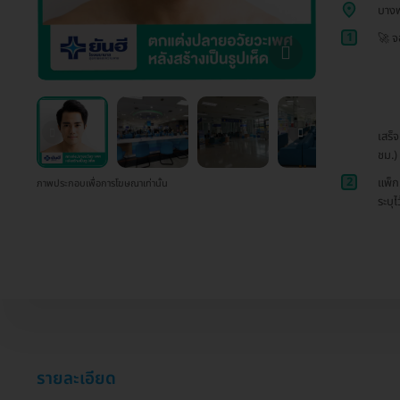
บาง
1
🚀 จ
เสร็
ชม.)
2
แพ็ก
ภาพประกอบเพื่อการโฆษณาเท่านั้น
ระบุไ
รายละเอียด