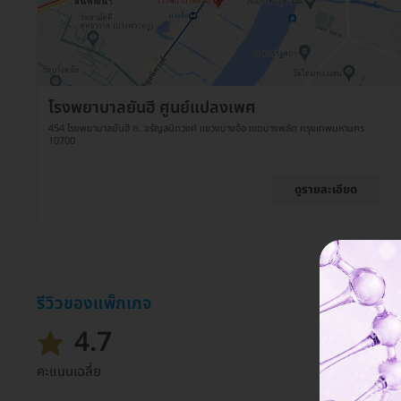
โรงพยาบาลยันฮี ศูนย์แปลงเพศ
454 โรงพยาบาลยันฮี ถ. จรัญสนิทวงศ์ แขวงบางอ้อ เขตบางพลัด กรุงเทพมหานคร
10700
ดูรายละเอียด
รีวิวของแพ็กเกจ
4.7
คะแนนเฉลี่ย