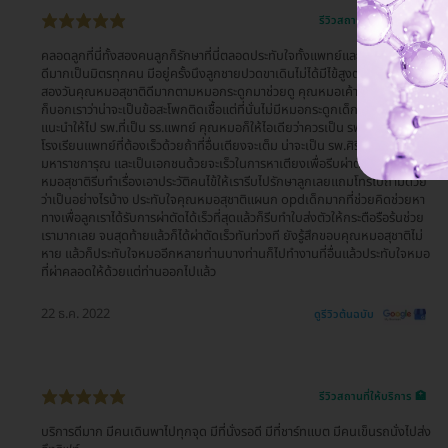
รีวิวสถานที่ให้บริการ 🏥
คลอดลูกที่นี่ทั้งสองคนลูกก็รักษาที่นี่ตลอดประทับใจทั้งแพทย์และเจ้าหน้าที่ ดูแล
ดีมากเป็นมิตรทุกคน มีอยู่ครั้งนึงลูกชายปวดขาเดินไม่ได้มีไข้สูงตลอดอยู่ยันฮี
สองวันคุณหมอสุชาติดีมากตามหมอกระดูกมาช่วยดู คุณหมอเค้าปรึกษากันแล้ว
ก็บอกเราว่าน่าจะเป็นข้อสะโพกติดเชื้อแต่ที่นั่นไม่มีหมอกระดูกเด็กคุณหมอก็
แนะนำให้ไป รพ.ที่เป็น รร.แพทย์ คุณหมอก็ให้ไอเดียว่าควรเป็น รพ.ที่เป็น
โรงเรียนแพทย์ที่ต้องเร็วด้วยถ้าที่อื่นเตียงจะเต็ม น่าจะเป็น รพ.ศิริราชปิย
มหาราชการุณ และเป็นเอกชนด้วยจะเร็วในการหาเตียงเพื่อรีบผ่าตัดให้เร็ว คุณ
หมอสุชาติรีบทำเรื่องเอาประวัติคนไข้ให้เรารีบไปรักษาลูกเลยแถมโทรไปถามด้วย
ว่าเป็นอย่างไรบ้าง ประทับใจคุณหมอสุชาติแผนก opdเด็กมากที่ช่วยคิดช่วยหา
ทางเพื่อลูกเราได้รับการผ่าตัดได้เร็วที่สุดแล้วก็รีบทำใบส่งตัวให้กระตือรือร้นช่วย
เรามากเลย จนสุดท้ายแล้วก็ได้ผ่าตัดเร็วทันท่วงที ยังรู้สึกขอบคุณหมอสุชาติไม่
หาย แล้วก็ประทับใจหมออีกหลายท่านบางท่านก็ไปทำงานที่อื่นแล้วประทับใจหมอ
ที่ผ่าคลอดให้ด้วยแต่ท่านออกไปแล้ว
22 ธ.ค. 2022
ดูรีวิวต้นฉบับ
รีวิวสถานที่ให้บริการ 🏥
บริการดีมาก มีคนเดินพาไปทุกจุด มีที่นั่งรอดี มีที่ชาร์ทแบต มีคนเข็นรถนั่งไปส่ง