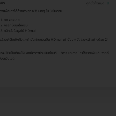
พลัด
ดูที่ตั้งทั้งหมด
องแพ็กเกจได้ด้วยตัวเอง ฟรี! ง่ายๆ ใน 3 ขั้นตอน
กด
จองเลย
กรอกข้อมูลให้ครบ
คลิกส่งข้อมูลให้ HDmall
จแล้วอย่าลืมเช็กคิวและทำนัดผ่านแอดมิน HDmall เท่านั้นนะ (นัดล่วงหน้าอย่างน้อย 24
เกจนี้จำเป็นต้องให้แพทย์ตรวจประเมินก่อนรับบริการ และอาจมีค่าใช้จ่ายเพิ่มเติมจากที่
ว้บนเว็บไซต์