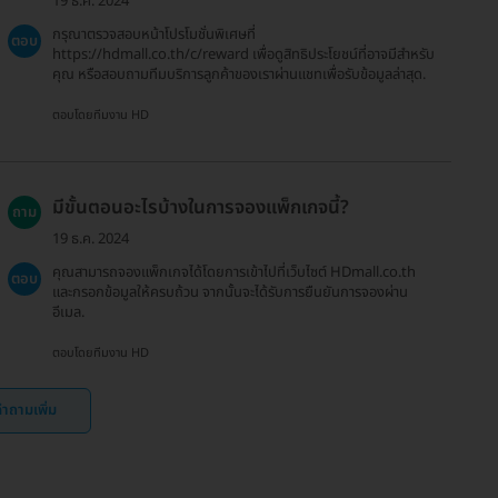
19 ธ.ค. 2024
กรุณาตรวจสอบหน้าโปรโมชั่นพิเศษที่
ตอบ
https://hdmall.co.th/c/reward เพื่อดูสิทธิประโยชน์ที่อาจมีสำหรับ
คุณ หรือสอบถามทีมบริการลูกค้าของเราผ่านแชทเพื่อรับข้อมูลล่าสุด.
ตอบโดยทีมงาน HD
มีขั้นตอนอะไรบ้างในการจองแพ็กเกจนี้?
ถาม
19 ธ.ค. 2024
คุณสามารถจองแพ็กเกจได้โดยการเข้าไปที่เว็บไซต์ HDmall.co.th
ตอบ
และกรอกข้อมูลให้ครบถ้วน จากนั้นจะได้รับการยืนยันการจองผ่าน
อีเมล.
ตอบโดยทีมงาน HD
ำถามเพิ่ม