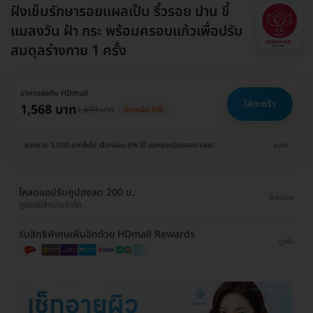
ฝังเข็มรักษารอยเเผลเป็น ริ้วรอย ปาน ขี้
เเมลงวัน ฝ้า กระ พร้อมครอบเเก้วเพื่อปรับ
สมดุลร่างกาย 1 ครั้ง
ราคาจองกับ HDmall
ใส่ตะกร้า
1,568 บาท
1,699 บาท
ประหยัด 8%
ยอดรวม 3,000 บาทขึ้นไป เลือกผ่อน 0% ได้ บอกแอดมินของเราเลย!
ขยาย
โหลดแอปรับคูปองลด 200 บ.
โหลดเลย
คูปองมีจำนวนจำกัด
รับสิทธิพิเศษเพิ่มอีกด้วย HDmall Rewards
ดูเพิ่ม