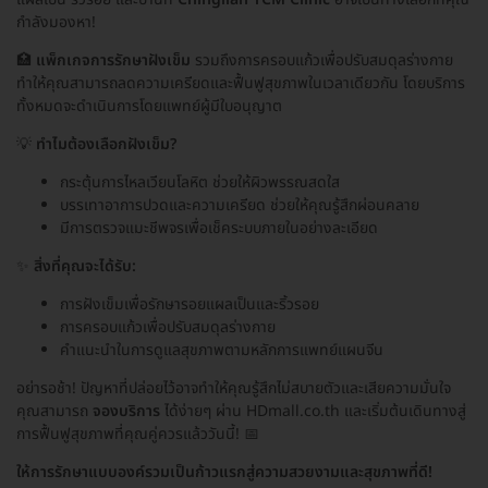
กำลังมองหา!
🏥
แพ็กเกจการรักษาฝังเข็ม
รวมถึงการครอบแก้วเพื่อปรับสมดุลร่างกาย
ทำให้คุณสามารถลดความเครียดและฟื้นฟูสุขภาพในเวลาเดียวกัน โดยบริการ
ทั้งหมดจะดำเนินการโดยแพทย์ผู้มีใบอนุญาต
💡
ทำไมต้องเลือกฝังเข็ม?
กระตุ้นการไหลเวียนโลหิต ช่วยให้ผิวพรรณสดใส
บรรเทาอาการปวดและความเครียด ช่วยให้คุณรู้สึกผ่อนคลาย
มีการตรวจแมะชีพจรเพื่อเช็คระบบภายในอย่างละเอียด
✨
สิ่งที่คุณจะได้รับ:
การฝังเข็มเพื่อรักษารอยแผลเป็นและริ้วรอย
การครอบแก้วเพื่อปรับสมดุลร่างกาย
คำแนะนำในการดูแลสุขภาพตามหลักการแพทย์แผนจีน
อย่ารอช้า! ปัญหาที่ปล่อยไว้อาจทำให้คุณรู้สึกไม่สบายตัวและเสียความมั่นใจ
คุณสามารถ
จองบริการ
ได้ง่ายๆ ผ่าน HDmall.co.th และเริ่มต้นเดินทางสู่
การฟื้นฟูสุขภาพที่คุณคู่ควรแล้ววันนี้! 📅
ให้การรักษาแบบองค์รวมเป็นก้าวแรกสู่ความสวยงามและสุขภาพที่ดี!