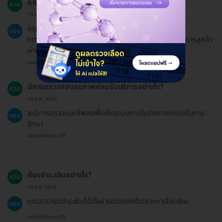
คุณมีโปรโมชั่นหรือโค้ดส่วนลดไหม?
ถาม
19 ธ.ค. 2024
กรุณาตรวจสอบหน้าโปรโมชั่นพิเศษของเราได้ที่
ตอบ
https://hdmall.co.th/c/reward หรือสอบถามทีมบริการลูกค้า
ผ่านแชทสำหรับโปรโมชั่นล่าสุด
ตอบโดยทีมงาน HD
มีการตรวจสอบสุขภาพก่อนรับบริการอย่างไร?
ถาม
10 ส.ค. 2024
จะมีการตรวจแมะชีพจรเพื่อเช็กระบบภายในร่างกายก่อนเริ่มการ
ตอบ
รักษา
ตอบโดยทีมงาน HD
ต้องชำระเงินอย่างไร?
ถาม
19 ธ.ค. 2024
คุณสามารถชำระเงินได้ทั้งผ่านบัตรเครดิตและการโอนเงิน
ตอบ
ตอบโดยทีมงาน HD