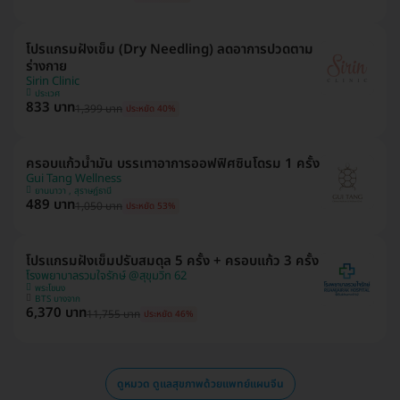
โปรแกรมฝังเข็ม (Dry Needling) ลดอาการปวดตาม
ร่างกาย
Sirin Clinic
ประเวศ
833 บาท
1,399 บาท
ประหยัด 40%
ครอบแก้วน้ำมัน บรรเทาอาการออฟฟิศซินโดรม 1 ครั้ง
Gui Tang Wellness
ยานนาวา , สุราษฎ์ธานี
489 บาท
1,050 บาท
ประหยัด 53%
โปรแกรมฝังเข็มปรับสมดุล 5 ครั้ง + ครอบแก้ว 3 ครั้ง
โรงพยาบาลรวมใจรักษ์ @สุขุมวิท 62
พระโขนง
BTS บางจาก
6,370 บาท
11,755 บาท
ประหยัด 46%
ดูหมวด ดูแลสุขภาพด้วยแพทย์แผนจีน