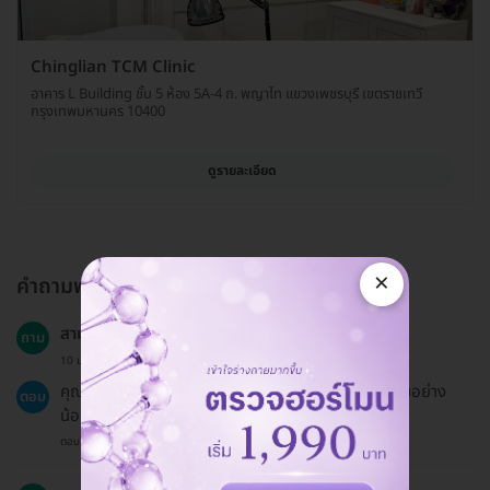
Chinglian TCM Clinic
อาคาร L Building ชั้น 5 ห้อง 5A-4 ถ. พญาไท แขวงเพชรบุรี เขตราชเทวี
กรุงเทพมหานคร 10400
ดูรายละเอียด
×
คำถามพบบ่อย
สามารถเลื่อนนัดได้หรือไม่?
ถาม
10 ม.ค. 2023
คุณสามารถเลื่อนนัดได้โดยแจ้งล่วงหน้าก่อนเวลานัดเดิมอย่าง
ตอบ
น้อย 24 ชั่วโมง
ตอบโดยทีมงาน HD