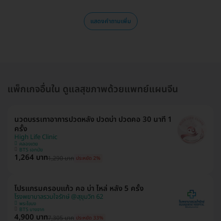
แสดงคำถามเพิ่ม
แพ็กเกจอื่นใน ดูแลสุขภาพด้วยแพทย์แผนจีน
นวดบรรเทาอาการปวดหลัง ปวดบ่า ปวดคอ 30 นาที 1
ครั้ง
High Life Clinic
คลองเตย
BTS เอกมัย
1,264 บาท
1,290 บาท
ประหยัด 2%
โปรแกรมครอบแก้ว คอ บ่า ไหล่ หลัง 5 ครั้ง
โรงพยาบาลรวมใจรักษ์ @สุขุมวิท 62
พระโขนง
BTS บางจาก
4,900 บาท
7,305 บาท
ประหยัด 33%